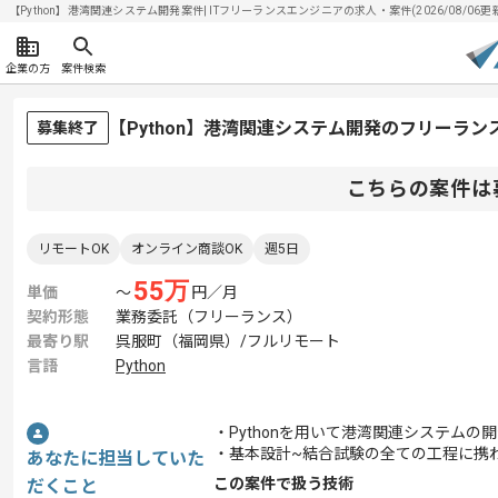
【Python】港湾関連システム開発案件| ITフリーランスエンジニアの求人・案件(2026/08/06更
企業の方
案件検索
【Python】港湾関連システム開発のフリーラン
募集終了
こちらの案件は
リモートOK
オンライン商談OK
週5日
55
万
単価
〜
円／月
契約形態
業務委託（フリーランス）
最寄り駅
呉服町（福岡県）/フルリモート
言語
Python
・Pythonを用いて港湾関連システムの
・基本設計~結合試験の全ての工程に携
あなたに担当していた
この案件で扱う技術
だくこと