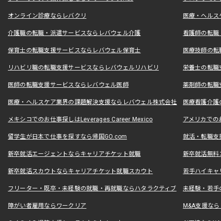
オンライン診療ならレバクリ
医療・ヘルス
介護職の転職・派遣サービスならレバウェル介護
看護師の転職
保育士の転職支援サービスならレバウェル保育士
医療技師の転
リハビリ職の転職支援サービスならレバウェルリハビリ
栄養士の転職
医師の転職支援サービスならレバウェル医師
薬剤師の転職
医療・ヘルスケア業界の課題解決支援ならレバウェル株式会社
医療看護介護の
メキシコでのお仕事探しはLeverages Career Mexico
アメリカでのお仕事
留学生が日本で仕事を探すなら帰国GO.com
就活・転職支
新卒就活エージェントならキャリアチケット就職
新卒就活無料
新卒就活スカウトならキャリアチケット就職スカウト
若手ハイキャ
フリーター・既卒・未経験の就職・再就職ならハタラクティブ
未経験・若手
障がい者雇用ならワークリア
M&A支援な