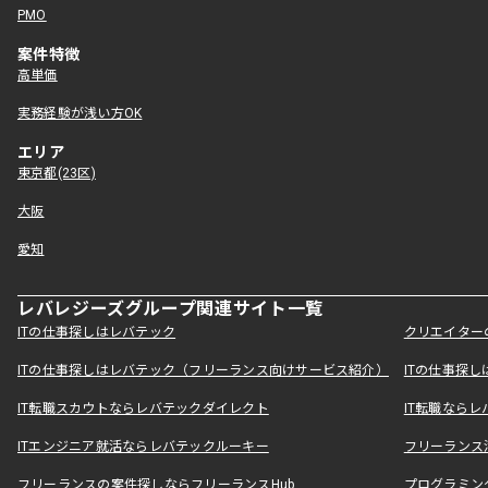
PMO
案件特徴
高単価
実務経験が浅い方OK
エリア
東京都(23区)
大阪
愛知
レバレジーズグループ関連サイト一覧
ITの仕事探しはレバテック
クリエイター
ITの仕事探しはレバテック（フリーランス向けサービス紹介）
ITの仕事探
IT転職スカウトならレバテックダイレクト
IT転職なら
ITエンジニア就活ならレバテックルーキー
フリーランス
フリーランスの案件探しならフリーランスHub
プログラミン