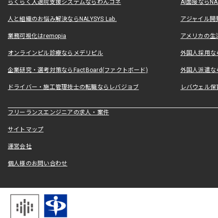
らくらく入退院支援システムならわんコネ
AI面接ならNAL
人と組織のお悩み解決ならNALYSYS Lab.
アジャイル開発なら
業務可視化はremopia
アメリカの生活
オンラインピル診療ならメデリピル
外国人採用ならLe
企業研究・選考対策ならFactBoard(ファクトボード)
外国人派遣なら
ドライバー・施工管理技士の転職ならレバジョブ
レバウェル保
フリーランスエンジニアの求人・案件
サイトマップ
運営会社
個人様のお問い合わせ