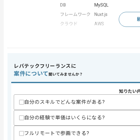
DB
MySQL
フレームワーク
Nuxt.js
クラウド
AWS
求めるスキル
スキル
・Pythonを用いた開発の経験2年以上
レバテックフリーランスに
歓迎スキル
案件について
・コミュニケーション能力
聞いてみませんか？
・作業への責任感と積極的な質問力
知りたい
スキルに不安がある方へ
上記に似た経験やスキルをお持ちであれば申
自分のスキルでどんな案件がある?
自分の経験で単価はいくらになる?
精算条件
有
フルリモートで参画できる?
精算・お支払い
精算基準時間
140時間〜180時間