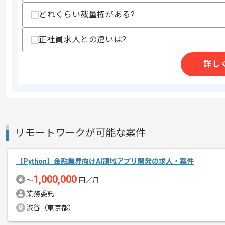
支払いサイト
15日
どれくらい裁量権がある?
正社員求人との違いは?
商談回数
1回
その他募集要項
詳し
募集人数
1人
作業開始日
2025/08/01
レバテックで実績のある企業でございま
リモートワークが可能な案件
エージェントからのコ
メント
今回はPythonを用いて港湾関連シス
【Python】金融業界向けAI領域アプリ開発の求人・案件
これまでのご経験を活かしたい方にオス
1,000,000
〜
円／月
業務委託
作業は基本フルリモートで行っていただ
渋谷（東京都）
尚、初週は呉服町に常駐で作業を行って