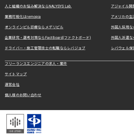
人と組織のお悩み解決ならNALYSYS Lab.
アジャイル開発なら
業務可視化はremopia
アメリカの生活
オンラインピル診療ならメデリピル
外国人採用ならLe
企業研究・選考対策ならFactBoard(ファクトボード)
外国人派遣なら
ドライバー・施工管理技士の転職ならレバジョブ
レバウェル保
フリーランスエンジニアの求人・案件
サイトマップ
運営会社
個人様のお問い合わせ