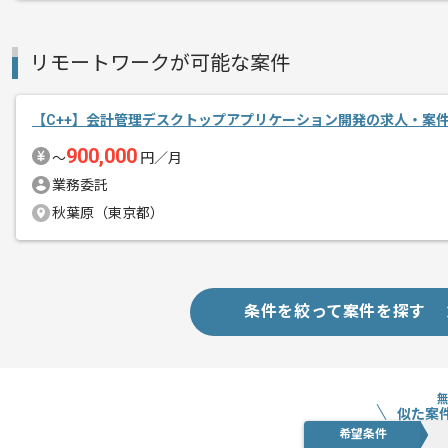
リモートワークが可能な案件
【C++】会計管理デスクトップアプリケーション開発の求人・案
900,000
〜
円／月
業務委託
秋葉原（東京都）
条件を絞って案件を探す
似た案
希望条件