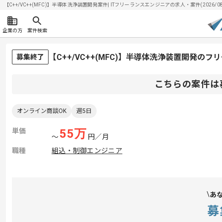
【C++/VC++(MFC)】半導体洗浄装置開発案件| ITフリーランスエンジニアの求人・案件(2026/08
企業の方
案件検索
【C++/VC++(MFC)】半導体洗浄装置開発の
募集終了
こちらの案件は
オンライン商談OK
週5日
単価
55
万
〜
円／月
職種
組込・制御エンジニア
あ
募