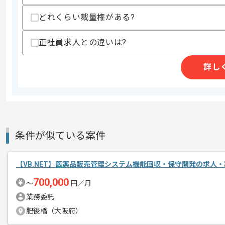
作業開始日
2025/08/01
どれくらい裁量権がある?
正社員求人との違いは?
週5日常駐を想定しております。
エージェントからのコ
詳し
メント
レバテックでの実績がある企業の案件で
複数案件を保有している企業ですので、
ご経験と実績に応じてスライド案件のご
新しいアイディアや技術を積極的に導入
経験豊富なエンジニアと成長が出来る環
条件が似ている案件
スキルアップされたい方、長期的に参画
【VB.NET】医薬品販売管理システム機能回収・保守開発の求人・
700,000
〜
円／月
業務委託
肥後橋（大阪府）