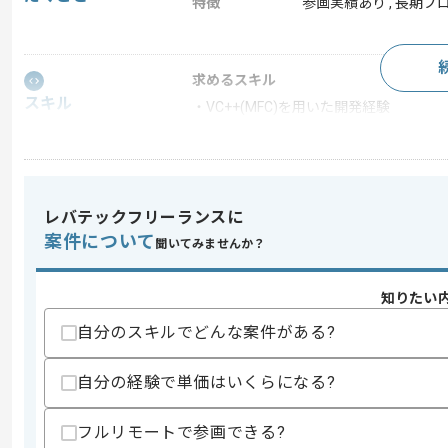
特徴
参画実績あり , 長期プ
求めるスキル
スキル
・VC++(MFC)を用いた開発経験
スキルに不安がある方へ
上記に似た経験やスキルをお持ちであれば申
レバテックフリーランスに
案件について
聞いてみませんか？
精算条件
有
精算・お支払い
精算基準時間
140時間〜180時間
知りたい
支払いサイト
15日
自分のスキルでどんな案件がある?
自分の経験で単価はいくらになる?
商談回数
1回
その他募集要項
フルリモートで参画できる?
募集人数
2人