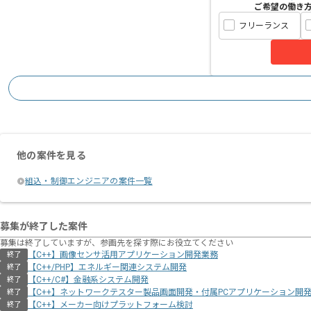
ご希望の働き
フリーランス
他の案件を見る
組込・制御エンジニアの案件一覧
募集が終了した案件
募集は終了していますが、参画先を探す際にお役立てください
【C++】画像センサ活用アプリケーション開発業務
終了
【C++/PHP】エネルギー関連システム開発
終了
【C++/C#】金融系システム開発
終了
【C++】ネットワークテスター製品画面開発・付属PCアプリケーション開
終了
【C++】メーカー向けプラットフォーム検討
終了