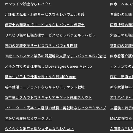
オンライン診療ならレバクリ
医療・ヘルス
介護職の転職・派遣サービスならレバウェル介護
看護師の転職
保育士の転職支援サービスならレバウェル保育士
医療技師の転
リハビリ職の転職支援サービスならレバウェルリハビリ
栄養士の転職
医師の転職支援サービスならレバウェル医師
薬剤師の転職
医療・ヘルスケア業界の課題解決支援ならレバウェル株式会社
医療看護介護の
メキシコでのお仕事探しはLeverages Career Mexico
アメリカでのお仕事
留学生が日本で仕事を探すなら帰国GO.com
就活・転職支
新卒就活エージェントならキャリアチケット就職
新卒就活無料
新卒就活スカウトならキャリアチケット就職スカウト
若手ハイキャ
フリーター・既卒・未経験の就職・再就職ならハタラクティブ
未経験・若手
障がい者雇用ならワークリア
M&A支援な
らくらく入退院支援システムならわんコネ
AI面接ならNAL