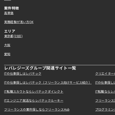
案件特徴
高単価
実務経験が浅い方OK
エリア
東京都(23区)
大阪
愛知
レバレジーズグループ関連サイト一覧
ITの仕事探しはレバテック
クリエイター
ITの仕事探しはレバテック（フリーランス向けサービス紹介）
ITの仕事探
IT転職スカウトならレバテックダイレクト
IT転職なら
ITエンジニア就活ならレバテックルーキー
フリーランス
フリーランスの案件探しならフリーランスHub
プログラミン