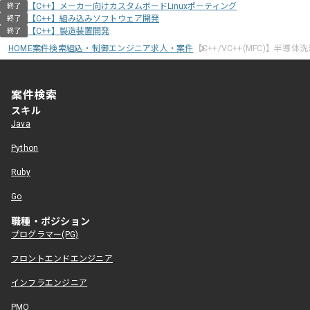
【C++】メーカー向けカスタムボードLinuxポーティング
終了
【C++】組み込みソフトウェア開発
終了
【C++】製造装置開発
終了
HOME
案件検索
組込・制御エンジニア求人・案件
【C++/VC++(MFC)】半導
案件検索
スキル
Java
Python
Ruby
Go
職種・ポジション
プログラマー(PG)
フロントエンドエンジニア
インフラエンジニア
PMO