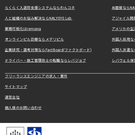
らくらく入退院支援システムならわんコネ
AI面接ならNAL
人と組織のお悩み解決ならNALYSYS Lab.
アジャイル開発なら
業務可視化はremopia
アメリカの生活
オンラインピル診療ならメデリピル
外国人採用ならLe
企業研究・選考対策ならFactBoard(ファクトボード)
外国人派遣なら
ドライバー・施工管理技士の転職ならレバジョブ
レバウェル保
フリーランスエンジニアの求人・案件
サイトマップ
運営会社
個人様のお問い合わせ