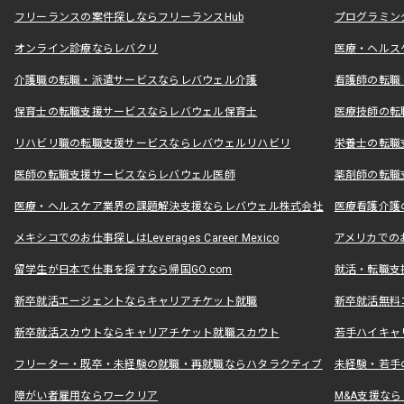
フリーランスの案件探しならフリーランスHub
プログラミン
オンライン診療ならレバクリ
医療・ヘルス
介護職の転職・派遣サービスならレバウェル介護
看護師の転職
保育士の転職支援サービスならレバウェル保育士
医療技師の転
リハビリ職の転職支援サービスならレバウェルリハビリ
栄養士の転職
医師の転職支援サービスならレバウェル医師
薬剤師の転職
医療・ヘルスケア業界の課題解決支援ならレバウェル株式会社
医療看護介護の
メキシコでのお仕事探しはLeverages Career Mexico
アメリカでのお仕事
留学生が日本で仕事を探すなら帰国GO.com
就活・転職支
新卒就活エージェントならキャリアチケット就職
新卒就活無料
新卒就活スカウトならキャリアチケット就職スカウト
若手ハイキャ
フリーター・既卒・未経験の就職・再就職ならハタラクティブ
未経験・若手
障がい者雇用ならワークリア
M&A支援な