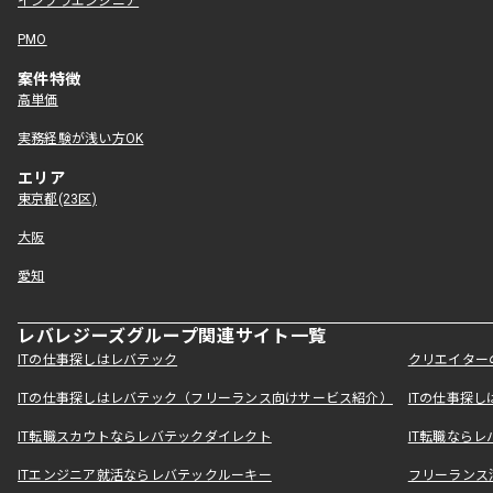
インフラエンジニア
PMO
案件特徴
高単価
実務経験が浅い方OK
エリア
東京都(23区)
大阪
愛知
レバレジーズグループ関連サイト一覧
ITの仕事探しはレバテック
クリエイター
ITの仕事探しはレバテック（フリーランス向けサービス紹介）
ITの仕事探
IT転職スカウトならレバテックダイレクト
IT転職なら
ITエンジニア就活ならレバテックルーキー
フリーランス