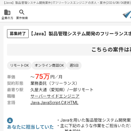
【Java】製品管理システム開発案件| ITフリーランスエンジニアの求人・案件(2026/08/06更新
企業の方
案件検索
【Java】製品管理システム開発のフリーランス
募集終了
こちらの案件は
リモートOK
オンライン商談OK
週5日
75
万
単価
〜
円／月
契約形態
業務委託（フリーランス）
最寄り駅
久屋大通（愛知県）/一部リモート
職種
サーバーサイドエンジニア
言語
Java
,
JavaScript
,
C#
,
HTML
・Javaを用いた製品管理システム開発
・主に下記のような作業をご担当いただ
あなたに担当していた