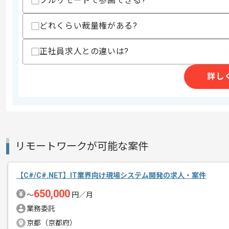
フルリモートで参画できる?
精算・お支払い
精算基準時間
140時間〜180時間
支払いサイト
15日
どれくらい裁量権がある?
正社員求人との違いは?
商談回数
1回
詳し
その他募集要項
募集人数
1人
作業開始日
2025/08/01
本企業様は東海エリアを中心に多数の案
リモートワークが可能な案件
エージェントからのコ
ざいます。
メント
【C#/C#.NET】IT業界向け現場システム開発の求人・案件
リモートワーク：週2日～3日ほどリモ
650,000
〜
円／月
業務委託
京都（京都府）