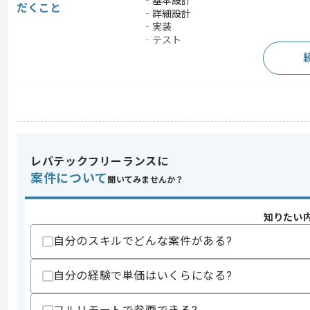
‐基本設計
だくこと
‐詳細設計
‐実装
‐テスト
求めるスキル
スキル
・Javaを用いた開発経験
・C#を用いた開発経験
・HTMLを用いた開発経験
・JavaScriptを用いた開発経験
レバテックフリーランスに
案件について
歓迎スキル
聞いてみませんか？
・CATIAV6を用いた経験
知りたい
スキルに不安がある方へ
自分のスキルでどんな案件がある?
上記に似た経験やスキルをお持ちであれば申
自分の経験で単価はいくらになる?
精算条件