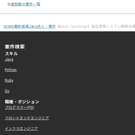
愛知県の案件一覧
HOME
案件検索
Java求人・案件
【Java/JavaScript】製品管理システム開発支
案件検索
スキル
Java
Python
Ruby
Go
職種・ポジション
プログラマー(PG)
フロントエンドエンジニア
インフラエンジニア