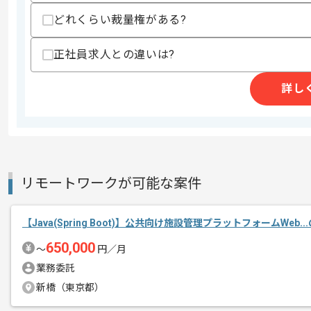
商談回数
1回
どれくらい裁量権がある?
その他募集要項
募集人数
1人
作業開始日
2025/08/01
正社員求人との違いは?
詳し
本企業様は東海エリアを中心に多数の案
エージェントからのコ
ざいます。
メント
リモートワーク：週2日～3日ほどリモ
リモートワークが可能な案件
※リモート頻度は習熟度や状況に応じて
【Java(Spring Boot)】公共向け施設管理プラットフォームWeb.
レバテックからの参画実績が豊富な企業
650,000
〜
円／月
業務委託
新橋（東京都）