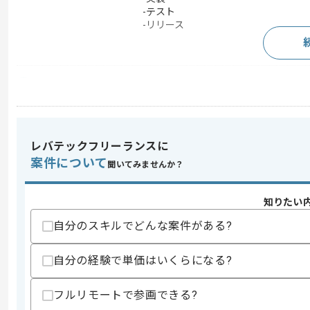
-テスト
-リリース
求めるスキル
スキル
・JavaScriptを用いた開発経験
・Javaを用いた開発経験
スキルに不安がある方へ
レバテックフリーランスに
上記に似た経験やスキルをお持ちであれば申
案件について
聞いてみませんか？
知りたい
精算条件
自分のスキルでどんな案件がある?
精算・お支払い
精算基準時間
140時間〜180時間
自分の経験で単価はいくらになる?
支払いサイト
15日
フルリモートで参画できる?