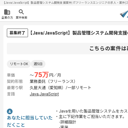
【Java/JavaScript】製品管理システム開発支援案件| ITフリーランスエンジニアの求人・案件(202
企業の方
案件検索
【Java/JavaScript】製品管理システム開
募集終了
こちらの案件は
リモートOK
週5日
75
万
単価
〜
円／月
契約形態
業務委託（フリーランス）
最寄り駅
久屋大通（愛知県）/一部リモート
言語
Java
,
JavaScript
・Javaを用いた製品管理システムをカ
・主に下記作業をご担当いただきます。
あなたに担当していた
-詳細設計
だくこと
-実装