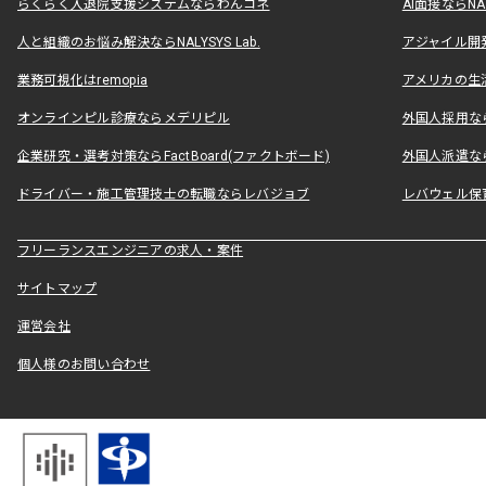
らくらく入退院支援システムならわんコネ
AI面接ならNAL
人と組織のお悩み解決ならNALYSYS Lab.
アジャイル開発なら
業務可視化はremopia
アメリカの生活
オンラインピル診療ならメデリピル
外国人採用ならLe
企業研究・選考対策ならFactBoard(ファクトボード)
外国人派遣なら
ドライバー・施工管理技士の転職ならレバジョブ
レバウェル保
フリーランスエンジニアの求人・案件
サイトマップ
運営会社
個人様のお問い合わせ