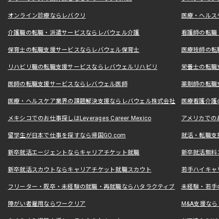
オンライン診療ならレバクリ
医療・ヘルス
介護職の転職・派遣サービスならレバウェル介護
看護師の転職
保育士の転職支援サービスならレバウェル保育士
医療技師の転
リハビリ職の転職支援サービスならレバウェルリハビリ
栄養士の転職
医師の転職支援サービスならレバウェル医師
薬剤師の転職
医療・ヘルスケア業界の課題解決支援ならレバウェル株式会社
医療看護介護の
メキシコでのお仕事探しはLeverages Career Mexico
アメリカでのお仕事
留学生が日本で仕事を探すなら帰国GO.com
就活・転職支
新卒就活エージェントならキャリアチケット就職
新卒就活無料
新卒就活スカウトならキャリアチケット就職スカウト
若手ハイキャ
フリーター・既卒・未経験の就職・再就職ならハタラクティブ
未経験・若手
障がい者雇用ならワークリア
M&A支援な