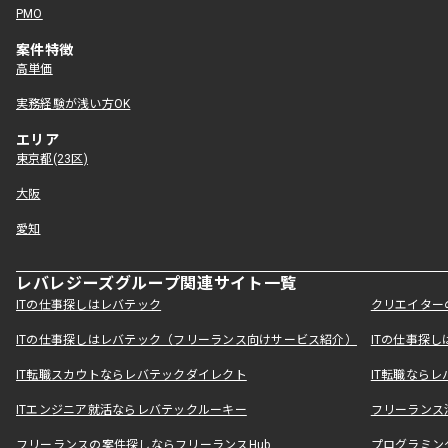
PMO
案件特徴
高単価
実務経験が浅い方OK
エリア
東京都(23区)
大阪
愛知
レバレジーズグループ関連サイト一覧
ITの仕事探しはレバテック
クリエイター
ITの仕事探しはレバテック（フリーランス向けサービス紹介）
ITの仕事探
IT転職スカウトならレバテックダイレクト
IT転職なら
ITエンジニア就活ならレバテックルーキー
フリーランス
フリーランスの案件探しならフリーランスHub
プログラミン