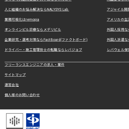
人と組織のお悩み解決ならNALYSYS Lab.
アジャイル開発なら
業務可視化はremopia
アメリカの生活
オンラインピル診療ならメデリピル
外国人採用ならLe
企業研究・選考対策ならFactBoard(ファクトボード)
外国人派遣なら
ドライバー・施工管理技士の転職ならレバジョブ
レバウェル保
フリーランスエンジニアの求人・案件
サイトマップ
運営会社
個人様のお問い合わせ