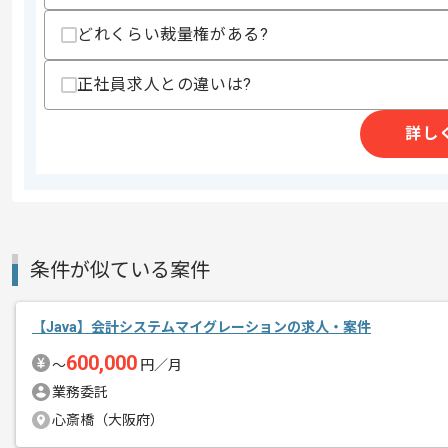
・各種開発ツールやシステムに抵抗なく
歓迎スキル
どれくらい裁量権がある?
・以下を用いた開発経験
ｰAWS、JavaScript、PostgreSQL、GitH
正社員求人との違いは?
・ローコード開発、スクラッチ開発、サー
詳し
スキルに不安がある方へ
上記に似た経験やスキルをお持ちであれば申
精算条件
有
精算・お支払い
条件が似ている案件
精算基準時間
140時間〜180時間
支払いサイト
15日
【Java】会計システムマイグレーションの求人・案件
600,000
〜
円／月
商談回数
1回
業務委託
その他募集要項
心斎橋（大阪府）
募集人数
1人