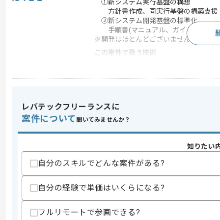
①新システム実行基盤の構想
方針書作成、同実行基盤の構築支援
②新システム開発基盤の標準化
手順書(マニュアル、ガイド類)作成
※開発はほとんどございません。
この案件で扱う技術
DB
PostgreSQL
フレームワーク
intra-mart
クラウド
AWS
レバテックフリーランスに
開発ツール
GitHub
案件について
聞いてみませんか？
この案件のポイント
業務内容
追加開発 , システム開
知りたい
自分のスキルでどんな案件がある?
求めるスキル
自分の経験で単価はいくらになる?
スキル
・アーキ経験もしくは アーキテクトと
・ Webシステム開発経験3年以上
・大規模開発向け案件にてJavaを用い
フルリモートで参画できる?