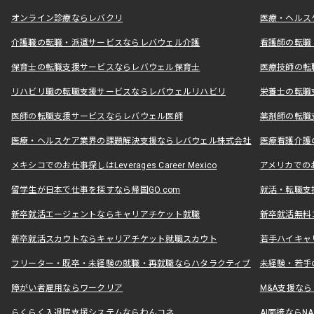
オンライン診療ならレバクリ
医療・ヘルス
介護職の転職・派遣サービスならレバウェル介護
看護師の転職
保育士の転職支援サービスならレバウェル保育士
医療技師の転
リハビリ職の転職支援サービスならレバウェルリハビリ
栄養士の転職
医師の転職支援サービスならレバウェル医師
薬剤師の転職
医療・ヘルスケア業界の課題解決支援ならレバウェル株式会社
医療看護介護の
メキシコでのお仕事探しはLeverages Career Mexico
アメリカでのお仕事
留学生が日本で仕事を探すなら帰国GO.com
就活・転職支
新卒就活エージェントならキャリアチケット就職
新卒就活無料
新卒就活スカウトならキャリアチケット就職スカウト
若手ハイキャ
フリーター・既卒・未経験の就職・再就職ならハタラクティブ
未経験・若手
障がい者雇用ならワークリア
M&A支援な
らくらく入退院支援システムならわんコネ
AI面接ならNAL