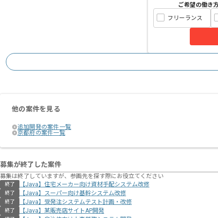
ご希望の働き
フリーランス
他の案件を見る
追加開発の案件一覧
京都府の案件一覧
募集が終了した案件
募集は終了していますが、参画先を探す際にお役立てください
【Java】住宅メーカー向け資材⼿配システム改修
終了
【Java】スーパー向け基幹システム改修
終了
【Java】受発注システムテスト計画・改修
終了
【Java】某販売店サイトAP開発
終了