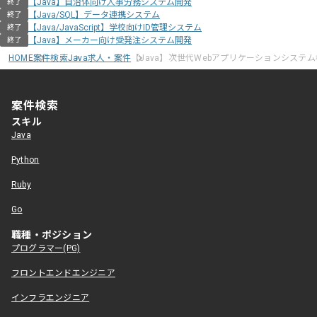
【Java】自治体向け人事労務システム開発
終了
【Java/SQL】データ連携システム
終了
【Java/JavaScript】学校向けID管理システム
終了
【Java】メーカー向け受発注システム開発
終了
HOME
案件検索
Java求人・案件
【Java】次世代Webアプリケーションシステ
案件検索
スキル
Java
Python
Ruby
Go
職種・ポジション
プログラマー(PG)
フロントエンドエンジニア
インフラエンジニア