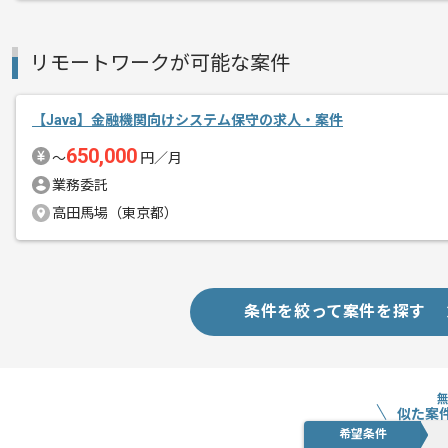
作業開始日
2026/04/01
リモートワークが可能な案件
立ち上がり1ヶ月ほどは週5常駐いただき
エージェントからのコ
※立ち上がり期間やリモート頻度は習熟
【Java】金融機関向けシステム保守の求人・案件
メント
650,000
〜
円／月
Javaでの開発経験を活かすことができ
業務委託
複数案件を保有している企業ですので、
高田馬場（東京都）
ご経験と実績に応じてスライド案件のご
条件を絞って案件を探す
似た案
希望条件