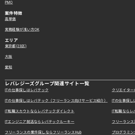
PMO
案件特徴
高単価
実務経験が浅い方OK
エリア
東京都(23区)
大阪
愛知
レバレジーズグループ関連サイト一覧
ITの仕事探しはレバテック
クリエイター
ITの仕事探しはレバテック（フリーランス向けサービス紹介）
ITの仕事探
IT転職スカウトならレバテックダイレクト
IT転職なら
ITエンジニア就活ならレバテックルーキー
フリーランス
フリーランスの案件探しならフリーランスHub
プログラミン