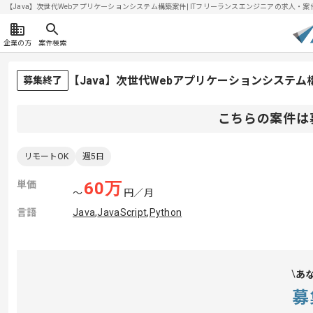
【Java】次世代Webアプリケーションシステム構築案件| ITフリーランスエンジニアの求人・案件(20
企業の方
案件検索
【Java】次世代Webアプリケーションシステ
募集終了
こちらの案件は
リモートOK
週5日
単価
60
万
〜
円／月
言語
Java
,
JavaScript
,
Python
あ
募