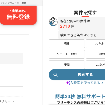
ーランスクリエイター案件
\
簡単30秒
/
案件
探す
を
無料登録
現在公開中の案件は
2710
件
検索できる条件はこちら
職種
スキル
リモート・地域
週稼
単価
こだわ
検索する
AI検索を使ってみる
簡単30秒 無料サポー
部リモート
フリーランスの経験はございま