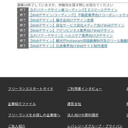
募集は終了していますが、参画先を探す際にお役立てください
【LP/バナーデザイン兼コーディング】Eコマースデザイン
終了
【Webデザイン/コーディング】不動産業界向けコーポレートサ
終了
【Webデザイン】展示会向けデザイン支援
終了
【Webデザイン】自社サービス自社メディア向けWebデザイン
終了
【Webデザイン】アグリビジネス業界向けWebデザイン
終了
【LP/バナーデザイン】ヘルスケア業界向けLPデザイン
終了
【Webデザイン】観光庁Instagram投稿画像制作及びリール動
終了
【Webデザイン】広告業界向けWebサイト制作運用
終了
フリーランススタートガイド
ご利用者インタビュー
企業紹介ファイル
運営会社
フリーランスをお探しの企業様へ
法人向けの資料請求
ご友人紹介
レバレジーズグループ・プライバシ