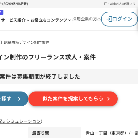
26/08/06更新)
IT・Web求人/転職
フリ
！
ログイン
採用企業の方へ
サービス紹介
お役立ちコンテンツ
ン】店舗看板デザイン制作案件
ザイン制作のフリーランス求人・案件
案件は募集期間が終了しました
を探す
似た案件を提案してもらう
収支シミュレーション
）
最寄り駅
青山一丁目（東京都）/一