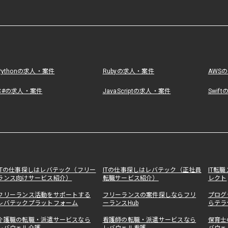
Pythonの求人・案件
Rubyの求人・案件
AWS
C#の求人・案件
JavaScriptの求人・案件
Swif
ITの仕事探しはレバテック（フリー
ITの仕事探しはレバテック（正社員
IT転
ランス向けサービス紹介）
転職サービス紹介）
レクト
フリーランス活動をサポートする
フリーランスの案件探しならフリ
プログ
レバテックプラットフォーム
ーランスHub
らテラ
介護職の転職・派遣サービスなら
看護師の転職・派遣サービスなら
保育士