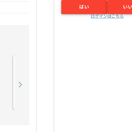
はい
い
ログインはこちら
【TypeScript/AWS】大手
コンビニチェーン次世代
店...の求人・案件
730,000
〜
円／月
業務委託
浜松町（東京都）