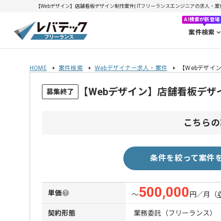
【Webデザイン】店舗看板デザイン制作案件| ITフリーランスエンジニアの求人・案件(20
AI検索が新登場
案件検索
HOME
案件検索
Webデザイナー求人・案件
【Webデザイ
【Webデザイン】店舗看板デ
募集終了
こちらの
条件を絞って案件
500,000
単価
〜
円／月
（
契約形態
業務委託（フリーランス）