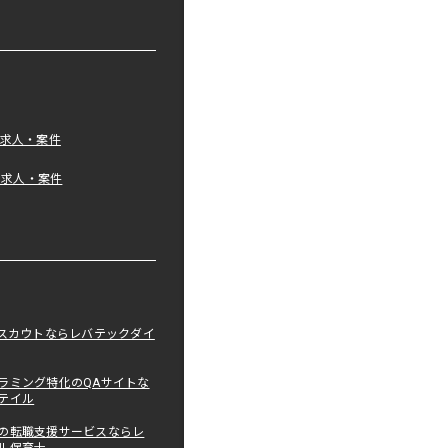
の求人・案件
tの求人・案件
職スカウトならレバテックダイ
ラミング特化のQAサイトな
テイル
の転職支援サービスならレ