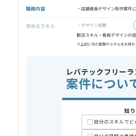
職務内容
・店舗看板デザイン制作案件
・デザイン経験
求めるスキル
・看板デザインの
歓迎スキル
※上記に似た経験やスキルをお持ち
業務内容
システム
この案件のポイント
特徴
参画実績あり
レバテックフリーラ
案件につい
担当者より
レバテックでの実績がある企業の案件でございます。
知り
デザイン制作の経験を活かすことができます。
自分のスキルでど
新しいアイディアや技術を積極的に導入し、
経験豊富なデザイナーと成長が出来る環境でございま