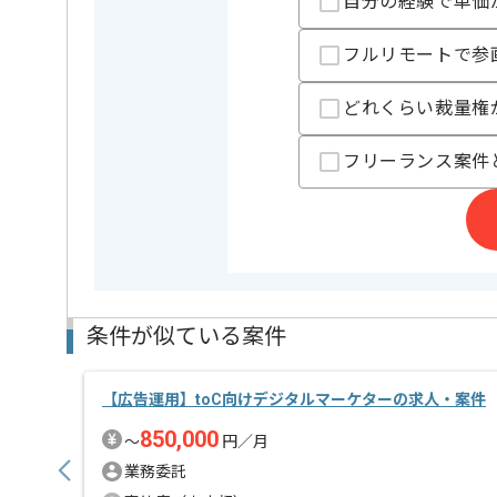
自分の経験で単価
基本的には一部リモート作業を見込んでおります。
フルリモートで参
どれくらい裁量権
フリーランス案件
条件が似ている案件
【広告運用】toC向けデジタルマーケターの求人・案件
850,000
〜
円／月
業務委託