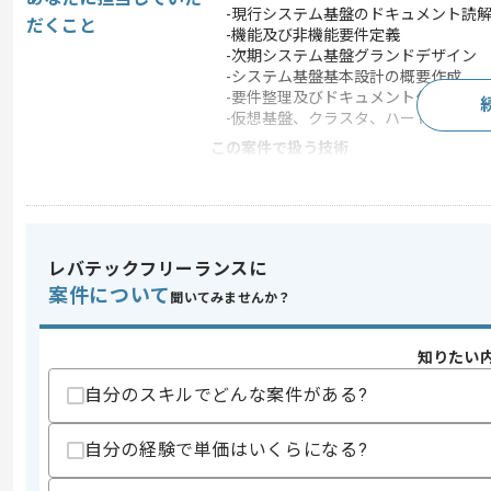
-現行システム基盤のドキュメント読
だくこと
-機能及び非機能要件定義
-次期システム基盤グランドデザイン
-システム基盤基本設計の概要作成
-要件整理及びドキュメント作成
-仮想基盤、クラスタ、ハードウェア
この案件で扱う技術
OS
Windows Server
この案件のポイント
業務内容
システム開発
レバテックフリーランスに
特徴
20代活躍中 , 30代活躍
案件について
聞いてみませんか？
知りたい
求めるスキル
スキル
自分のスキルでどんな案件がある?
・基盤における要件定義経験
・Windows server及びLinuxの上流経験
・VMwareまたはHyper-Vの経験
自分の経験で単価はいくらになる?
・ドキュメント作成経験