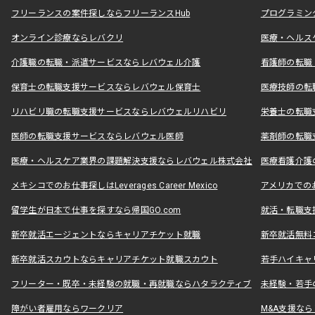
フリーランスの案件探しならフリーランスHub
プログラミン
オンライン診療ならレバクリ
医療・ヘルス
介護職の転職・派遣サービスならレバウェル介護
看護師の転職
保育士の転職支援サービスならレバウェル保育士
医療技師の転
リハビリ職の転職支援サービスならレバウェルリハビリ
栄養士の転職
医師の転職支援サービスならレバウェル医師
薬剤師の転職
医療・ヘルスケア業界の課題解決支援ならレバウェル株式会社
医療看護介護の
メキシコでのお仕事探しはLeverages Career Mexico
アメリカでのお仕事
留学生が日本で仕事を探すなら帰国GO.com
就活・転職支
新卒就活エージェントならキャリアチケット就職
新卒就活無料
新卒就活スカウトならキャリアチケット就職スカウト
若手ハイキャ
フリーター・既卒・未経験の就職・再就職ならハタラクティブ
未経験・若手
障がい者雇用ならワークリア
M&A支援な