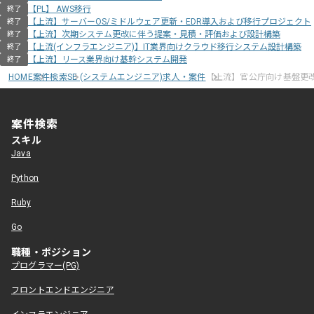
【PL】 AWS移行
終了
【上流】サーバーOS/ミドルウェア更新・EDR導入および移行プロジェクト
終了
【上流】次期システム更改に伴う提案・見積・評価および設計構築
終了
【上流(インフラエンジニア)】IT業界向けクラウド移行システム設計構築
終了
【上流】リース業界向け基幹システム開発
終了
HOME
案件検索
SE (システムエンジニア)求人・案件
【上流】官公庁向け基盤更
案件検索
スキル
Java
Python
Ruby
Go
職種・ポジション
プログラマー(PG)
フロントエンドエンジニア