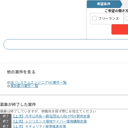
希望条件
ご希望の働き
フリーランス
他の案件を見る
SE (システムエンジニア)の案件一覧
東京都の案件一覧
募集が終了した案件
募集は終了していますが、参画先を探す際にお役立てください
【上流】大手公共系一般社団法人向けPBX更改支援
終了
【上流】レジリエンス領域サイバー環境構築支援
終了
【上流】セキュリティ施策推進支援
終了