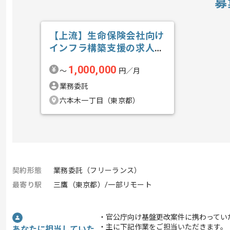
募
【上流】生命保険会社向け
インフラ構築支援の求人・
案件
1,000,000
〜
円／月
業務委託
六本木一丁目（東京都）
契約形態
業務委託（フリーランス）
最寄り駅
三鷹（東京都）/一部リモート
・官公庁向け基盤更改案件に携わってい
・主に下記作業をご担当いただきます。
あなたに担当していた