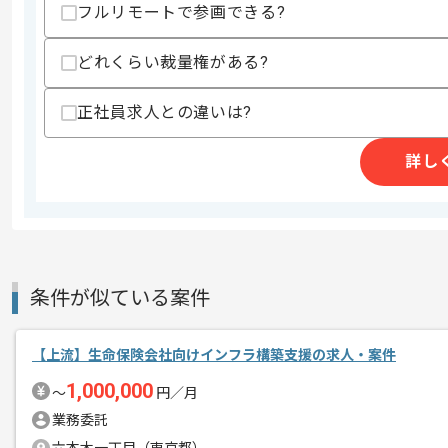
スキルに不安がある方へ
フルリモートで参画できる?
上記に似た経験やスキルをお持ちであれば申
どれくらい裁量権がある?
正社員求人との違いは?
精算条件
有
精算・お支払い
精算基準時間
140時間〜180時間
詳し
支払いサイト
15日
商談回数
2回
その他募集要項
募集人数
1人
条件が似ている案件
作業開始日
2025/08/01
【上流】生命保険会社向けインフラ構築支援の求人・案件
1,000,000
〜
円／月
レバテックでの実績がある企業の案件で
業務委託
エージェントからのコ