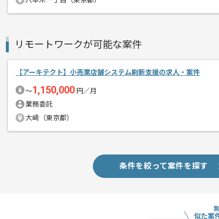
メント
六本木一丁目（東京都）
上流開発の経験を活かすことができます
複数案件を保有している企業ですので、
ご経験と実績に応じて別案件のご提案も
リモートワークが可能な案件
新しいアイディアや技術を積極的に導入
経験豊富なメンバーと成長が出来る環境
【アーキテクト】小売業店舗システム刷新支援の求人・案件
スキルアップされたい方、長期的に参画
1,150,000
〜
円／月
基本的には一部リモート作業を見込んで
業務委託
大崎（東京都）
条件を絞って案件を探す
似た案