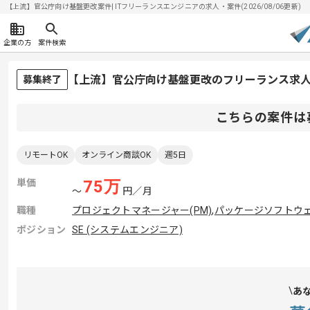
【上流】官公庁向け基盤更改案件| ITフリーランスエンジニアの求人・案件(2026/08/06更新)
企業の方
案件検索
【上流】官公庁向け基盤更改のフリーランス求
募集終了
こちらの案件は
リモートOK
オンライン商談OK
週5日
単価
75
万
〜
円／月
職種
プロジェクトマネージャー(PM)
,
パッケージソフトウ
ポジション
SE (システムエンジニア)
あ