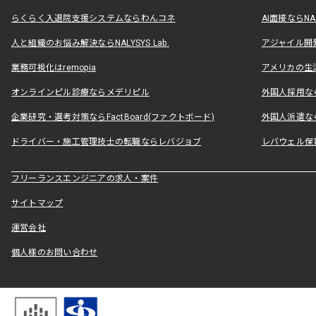
らくらく入退院支援システムならわんコネ
AI面接ならNAL
人と組織のお悩み解決ならNALYSYS Lab.
アジャイル開発なら
業務可視化はremopia
アメリカの生活
オンラインピル診療ならメデリピル
外国人採用ならLe
企業研究・選考対策ならFactBoard(ファクトボード)
外国人派遣なら
ドライバー・施工管理技士の転職ならレバジョブ
レバウェル保
フリーランスエンジニアの求人・案件
サイトマップ
運営会社
個人様のお問い合わせ