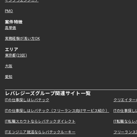
インフラエンジニア
PMO
案件特徴
高単価
実務経験が浅い方OK
エリア
東京都(23区)
大阪
愛知
レバレジーズグループ関連サイト一覧
ITの仕事探しはレバテック
クリエイター
ITの仕事探しはレバテック（フリーランス向けサービス紹介）
ITの仕事探
IT転職スカウトならレバテックダイレクト
IT転職なら
ITエンジニア就活ならレバテックルーキー
フリーランス