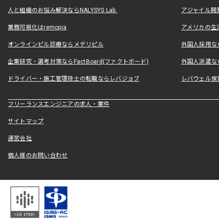
人と組織のお悩み解決ならNALYSYS Lab.
アジャイル開発なら
業務可視化はremopia
アメリカの生活
オンラインピル診療ならメデリピル
外国人採用ならLe
企業研究・選考対策ならFactBoard(ファクトボード)
外国人派遣なら
ドライバー・施工管理技士の転職ならレバジョブ
レバウェル保
フリーランスエンジニアの求人・案件
サイトマップ
運営会社
個人様のお問い合わせ