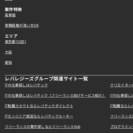
案件特徴
高単価
実務経験が浅い方OK
エリア
東京都(23区)
大阪
愛知
レバレジーズグループ関連サイト一覧
ITの仕事探しはレバテック
クリエイター
ITの仕事探しはレバテック（フリーランス向けサービス紹介）
ITの仕事探
IT転職スカウトならレバテックダイレクト
IT転職なら
ITエンジニア就活ならレバテックルーキー
フリーランス
フリーランスの案件探しならフリーランスHub
プログラミン