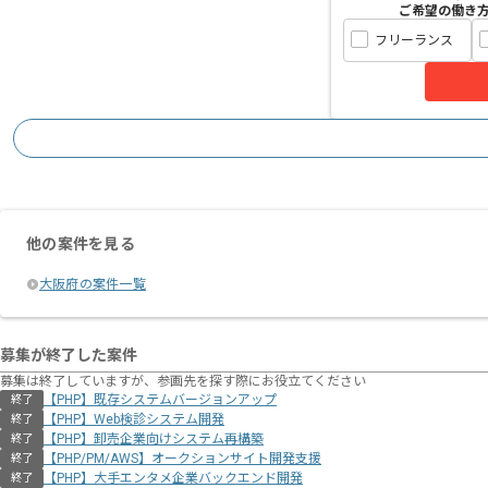
ご希望の働き
フリーランス
他の案件を見る
大阪府の案件一覧
募集が終了した案件
募集は終了していますが、参画先を探す際にお役立てください
【PHP】既存システムバージョンアップ
終了
【PHP】Web検診システム開発
終了
【PHP】卸売企業向けシステム再構築
終了
【PHP/PM/AWS】オークションサイト開発支援
終了
【PHP】大手エンタメ企業バックエンド開発
終了