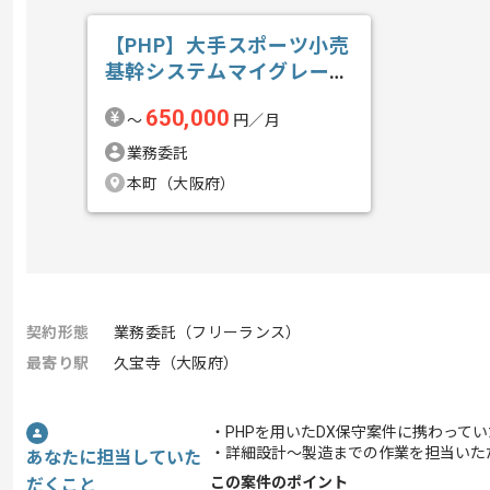
【PHP】大手スポーツ小売
基幹システムマイグレーシ
ョン開発の求人・案件
650,000
〜
円／月
業務委託
本町（大阪府）
契約形態
業務委託（フリーランス）
最寄り駅
久宝寺（大阪府）
・PHPを用いたDX保守案件に携わって
・詳細設計～製造までの作業を担当いた
あなたに担当していた
この案件のポイント
だくこと