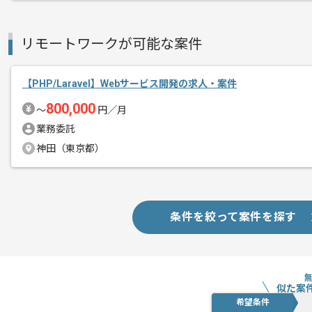
リモートワークが可能な案件
【PHP/Laravel】Webサービス開発の求人・案件
800,000
〜
円／月
業務委託
神田（東京都）
条件を絞って案件を探す
似た案
希望条件