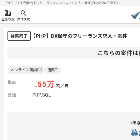
【PHP】DX保守案件| ITフリーランスエンジニアの求人・案件(2026/08/07更新)
企業の方
案件検索
【PHP】DX保守のフリーランス求人・案件
募集終了
こちらの案件は
オンライン商談OK
週5日
単価
55
万
〜
円／月
言語
PHP
,
SQL
あ
募