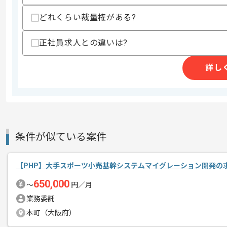
どれくらい裁量権がある?
商談回数
1回
正社員求人との違いは?
その他募集要項
募集人数
1人
作業開始日
2025/08/01
詳し
週5日常駐での作業を想定しております
エージェントからのコ
メント
条件が似ている案件
取引実績のある企業の案件です。
これまでの経験を活かしてご活躍いただ
長期案件ですので腰を据えて作業された
【PHP】大手スポーツ小売基幹システムマイグレーション開発の
ぜひ一度、ご商談で雰囲気を掴んでいた
650,000
〜
円／月
業務委託
本町（大阪府）