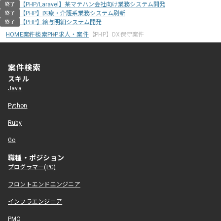
【PHP/Laravel】某マテハン会社向け業務システム開発
終了
【PHP】医療・介護系業務システム刷新
終了
【PHP】給与明細システム開発
終了
HOME
案件検索
PHP求人・案件
【PHP】DX保守案件
案件検索
スキル
Java
Python
Ruby
Go
職種・ポジション
プログラマー(PG)
フロントエンドエンジニア
インフラエンジニア
PMO