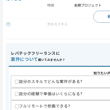
特徴
長期プロジェクト
求めるスキル
スキル
・PHPを用いた開発経験3年以上
・SQLを用いた開発経験
・詳細設計のご経験
歓迎スキル
レバテックフリーランスに
・コンテンツ管理システム（CMS）の開
案件について
聞いてみませんか？
スキルに不安がある方へ
上記に似た経験やスキルをお持ちであれば申
知りたい
自分のスキルでどんな案件がある?
精算条件
有
自分の経験で単価はいくらになる?
精算・お支払い
精算基準時間
160時間〜180時間
フルリモートで参画できる?
支払いサイト
15日