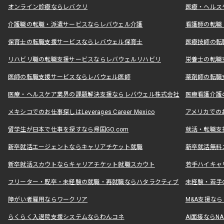
オンライン診療ならレバクリ
医療・ヘルス
介護職の転職・派遣サービスならレバウェル介護
看護師の転職
保育士の転職支援サービスならレバウェル保育士
医療技師の転
リハビリ職の転職支援サービスならレバウェルリハビリ
栄養士の転職
医師の転職支援サービスならレバウェル医師
薬剤師の転職
医療・ヘルスケア業界の課題解決支援ならレバウェル株式会社
医療看護介護の
メキシコでのお仕事探しはLeverages Career Mexico
アメリカでのお仕事
留学生が日本で仕事を探すなら帰国GO.com
就活・転職支
新卒就活エージェントならキャリアチケット就職
新卒就活無料
新卒就活スカウトならキャリアチケット就職スカウト
若手ハイキャ
フリーター・既卒・未経験の就職・再就職ならハタラクティブ
未経験・若手
障がい者雇用ならワークリア
M&A支援な
らくらく入退院支援システムならわんコネ
AI面接ならNAL