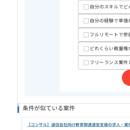
自分のスキルでど
レバテックでの実績がある企業の案件でございます。
ITコンサルタントとしての経験を活かすことができま
複数案件を保有している企業ですので、
自分の経験で単価
ご経験と実績に応じて別案件のご提案も差し上げる場
新しいアイディアや技術を積極的に導入し、
フルリモートで参
経験豊富なメンバーと成長が出来る環境でございます
スキルアップされたい方、長期的に参画されたい方に
首都圏または遠方からリモートにてご参画いただけま
どれくらい裁量権
フリーランス案件
条件が似ている案件
【コンサル】通信会社向け教育関連運営支援の求人・案