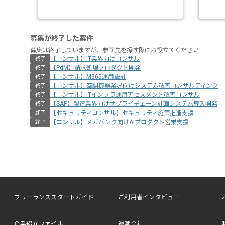
募集が終了した案件
募集は終了していますが、参画先を探す際にお役立てください
【コンサル】IT業界向けコンサル
終了
【PdM】請求処理プロダクト開発
終了
【コンサル】M365運用設計
終了
【コンサル】空調機器業界向けシステム改善コンサルティング
終了
【コンサル】ITインフラ運用アセスメント改善コンサル
終了
【SAP】製造業界向けサプライチェーン計画システム導入開発
終了
【セキュリティコンサル】セキュリティ施策推進支援
終了
【コンサル】メガバンク向けAIプロダクト営業支援
終了
フリーランススタートガイド
ご利用者インタビュー
企業紹介ファイル
運営会社