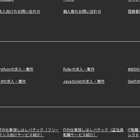
法人向けのお問い合わせ
個人様のお問い合わせ
登録者
Pythonの求人・案件
Rubyの求人・案件
AWS
C#の求人・案件
JavaScriptの求人・案件
Swif
ITの仕事探しはレバテック（フリー
ITの仕事探しはレバテック（正社員
IT転
ランス向けサービス紹介）
転職サービス紹介）
レクト