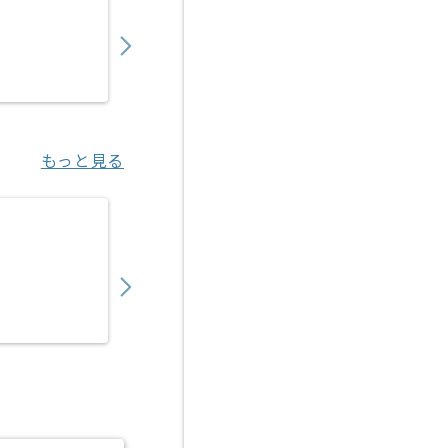
1,200,000
〜
円／月
業務委託
本厚木（神奈川県）
もっと見る
【コンサル】SIer向けPAM/IGA導入上流Ph
1,450,000
〜
円／月
業務委託
大手町（東京都）