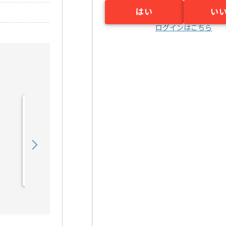
はい
い
ログインはこちら
【コンサル】製造業向け
DX推進コンサルティング
の求人・案件
1,200,000
〜
円／月
業務委託
本厚木（神奈川県）