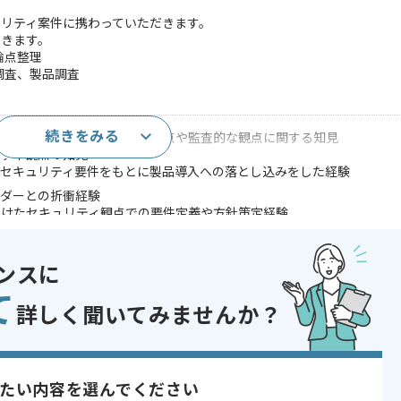
リティ案件に携わっていただきます。
だきます。
論点整理
調査、製品調査
続きをみる
守るかといったセキュリティ観点や監査的な観点に関する知見
リティ観点の知見
やセキュリティ要件をもとに製品導入への落とし込みをした経験
ンダーとの折衝経験
向けたセキュリティ観点での要件定義や方針策定経験
料のプレゼンテーションやレビュー対応経験
であれば申し込み可能なケースもございます！まずはお気軽にご相談ください！
ンスに
て
開発
詳しく聞いてみませんか？
 , 20代活躍中 , 30代活躍中 , 短期プロジェクト , 40代活躍中
たい内容を選んでください