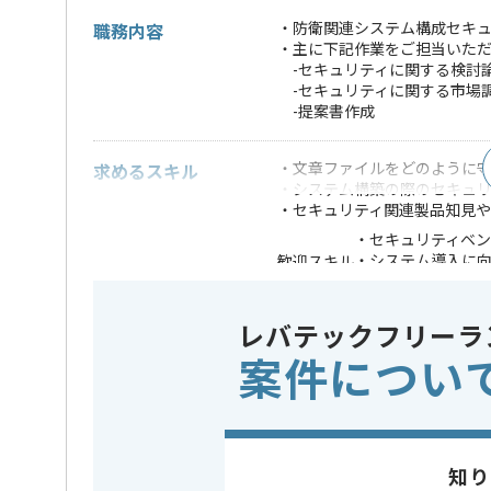
・防衛関連システム構成セキュ
職務内容
・主に下記作業をご担当いた
-セキュリティに関する検討
-セキュリティに関する市場
-提案書作成
・文章ファイルをどのように
求めるスキル
・システム構築の際のセキュ
・セキュリティ関連製品知見
・セキュリティベ
・システム導入に
歓迎スキル
・提案書や検討資
※上記に似た経験やスキルをお持ち
レバテックフリーラ
案件につい
業務内容
システム
この案件のポイント
特徴
参画実績あり
知り
担当者より