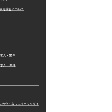
限定機能について
の求人・案件
tの求人・案件
職スカウトならレバテックダイ