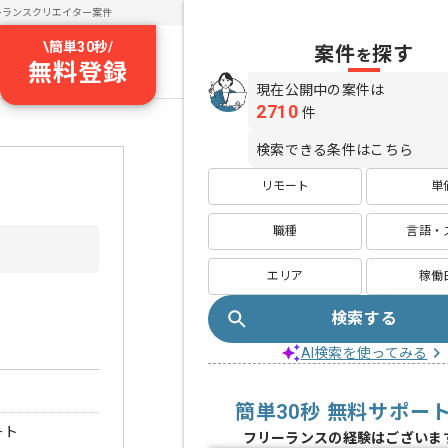
ーランスクリエイター案件
\
簡単30秒
/
案件
探す
を
無料登録
現在公開中の案件は
2710
件
検索できる条件はこちら
リモート
単
職種
言語・
エリア
稼働
検索する
AI検索を使ってみる
簡単30秒 無料サポー
ート
フリーランスの経験はございま