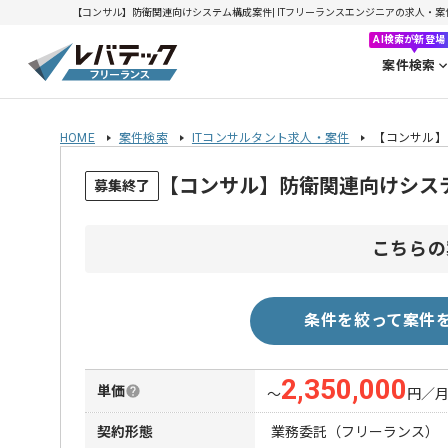
【コンサル】防衛関連向けシステム構成案件| ITフリーランスエンジニアの求人・案件(20
AI検索が新登場
案件検索
HOME
案件検索
ITコンサルタント求人・案件
【コンサル】
【コンサル】防衛関連向けシス
募集終了
こちらの
条件を絞って案件
2,350,000
単価
〜
円／
契約形態
業務委託（フリーランス）