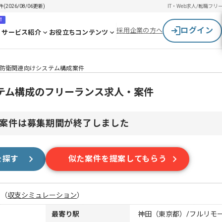
26/08/06更新)
IT・Web求人/転職
フリ
！
ログイン
採用企業の方へ
サービス紹介
お役立ちコンテンツ
防衛関連向けシステム構成案件
テム構成のフリーランス求人・案件
案件は募集期間が終了しました
を探す
似た案件を提案してもらう
月
（
収支シミュレーション
）
最寄り駅
神田（東京都）/フルリモ