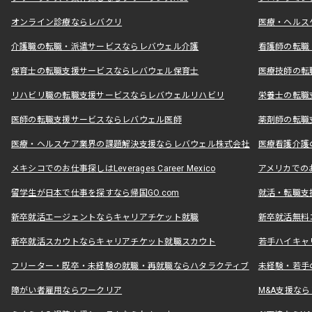
オンライン診療ならレバクリ
医療・ヘルス
介護職の転職・派遣サービスならレバウェル介護
看護師の転職
保育士の転職支援サービスならレバウェル保育士
医療技師の転
リハビリ職の転職支援サービスならレバウェルリハビリ
栄養士の転職
医師の転職支援サービスならレバウェル医師
薬剤師の転職
医療・ヘルスケア業界の課題解決支援ならレバウェル株式会社
医療看護介護の
メキシコでのお仕事探しはLeverages Career Mexico
アメリカでのお仕事
留学生が日本で仕事を探すなら帰国GO.com
就活・転職支
新卒就活エージェントならキャリアチケット就職
新卒就活無料
新卒就活スカウトならキャリアチケット就職スカウト
若手ハイキャ
フリーター・既卒・未経験の就職・再就職ならハタラクティブ
未経験・若手
障がい者雇用ならワークリア
M&A支援な