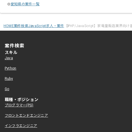
愛知県の案件一覧
HOME
案件検索
JavaScript求人・案件
【PHP/JavaScript】家電量販店業界
案件検索
スキル
Java
Python
Ruby
Go
職種・ポジション
プログラマー(PG)
フロントエンドエンジニア
インフラエンジニア