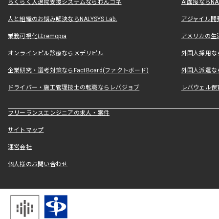
らくらく入退院支援システムならわんコネ
AI面接ならNAL
人と組織のお悩み解決ならNALYSYS Lab.
アジャイル開発なら
業務可視化はremopia
アメリカの生活
オンラインピル診療ならメデリピル
外国人採用ならLe
企業研究・選考対策ならFactBoard(ファクトボード)
外国人派遣なら
ドライバー・施工管理技士の転職ならレバジョブ
レバウェル保
フリーランスエンジニアの求人・案件
サイトマップ
運営会社
個人様のお問い合わせ