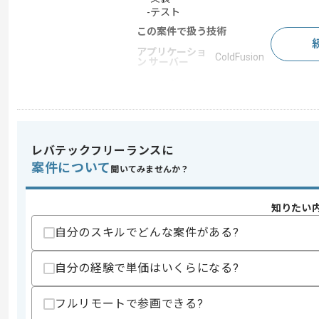
-テスト
この案件で扱う技術
アプリケーショ
ColdFusion
ン サーバー
この案件のポイント
特徴
長期プロジェクト
レバテックフリーランスに
求めるスキル
案件について
聞いてみませんか？
スキル
・PHPを用いた開発経験
・JavaScriptを用いた開発経験
知りたい
スキルに不安がある方へ
自分のスキルでどんな案件がある?
上記に似た経験やスキルをお持ちであれば申
自分の経験で単価はいくらになる?
精算条件
フルリモートで参画できる?
精算・お支払い