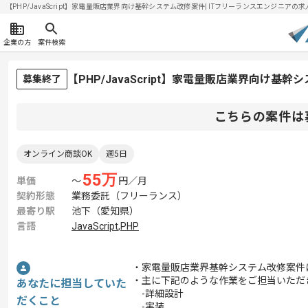
【PHP/JavaScript】家電量販店業界向け基幹システム改修案件| ITフリーランスエンジニアの求人・
企業の方
案件検索
【PHP/JavaScript】家電量販店業界向け
募集終了
こちらの案件は
オンライン商談OK
週5日
55
万
単価
〜
円／月
契約形態
業務委託（フリーランス）
最寄り駅
池下（愛知県）
言語
JavaScript
,
PHP
・家電量販店業界基幹システム改修案件
・主に下記のような作業をご担当いただ
あなたに担当していた
-詳細設計
だくこと
-実装