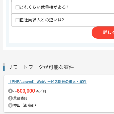
精算基準時間
140時間〜180時間
どれくらい裁量権がある?
支払いサイト
15日
正社員求人との違いは?
商談回数
1回
詳し
その他募集要項
募集人数
1人
作業開始日
2025/08/01
リモートワークが可能な案件
本企業様は東海エリアを中心に多数の案
エージェントからのコ
ざいます。
メント
【PHP/Laravel】Webサービス開発の求人・案件
週5日常駐での作業を想定しております
800,000
〜
円／月
業務委託
神田（東京都）