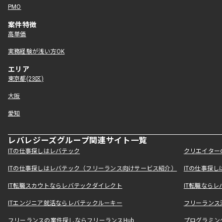
PMO
案件特徴
高単価
実務経験が浅い方OK
エリア
東京都(23区)
大阪
愛知
レバレジーズグループ関連サイト一覧
ITの仕事探しはレバテック
クリエイター
ITの仕事探しはレバテック（フリーランス向けサービス紹介）
ITの仕事探
IT転職スカウトならレバテックダイレクト
IT転職なら
ITエンジニア就活ならレバテックルーキー
フリーランス
フリーランスの案件探しならフリーランスHub
プログラミン