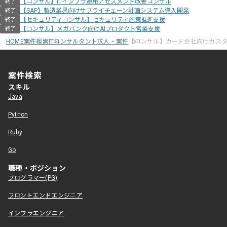
【コンサル】ITインフラ運用アセスメント改善コンサル
終了
【SAP】製造業界向けサプライチェーン計画システム導入開発
終了
【セキュリティコンサル】セキュリティ施策推進支援
終了
【コンサル】メガバンク向けAIプロダクト営業支援
終了
HOME
案件検索
ITコンサルタント求人・案件
【コンサル】カード会社向けカス
案件検索
スキル
Java
Python
Ruby
Go
職種・ポジション
プログラマー(PG)
フロントエンドエンジニア
インフラエンジニア