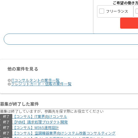
ご希望の働き
フリーランス
他の案件を見る
ITコンサルタントの案件一覧
クレジットカード・信販の案件一覧
募集が終了した案件
募集は終了していますが、参画先を探す際にお役立てください
【コンサル】IT業界向けコンサル
終了
【PdM】請求処理プロダクト開発
終了
【コンサル】M365運用設計
終了
【コンサル】空調機器業界向けシステム改善コンサルティング
終了