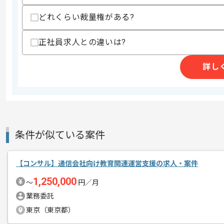
どれくらい裁量権がある?
商談回数
2回
正社員求人との違いは?
その他募集要項
募集人数
2人
詳し
作業開始日
2025/09/22
レバテックでの実績がある企業の案件で
エージェントからのコ
メント
条件が似ている案件
コンサルの経験を活かすことができます
複数案件を保有している企業ですので、
【コンサル】通信会社向け教育関連運営支援の求人・案件
ご経験と実績に応じて別案件のご提案も
1,250,000
新しいアイディアや技術を積極的に導入
〜
円／月
経験豊富なメンバーと成長が出来る環境
業務委託
スキルアップされたい方、長期的に参画
東京（東京都）