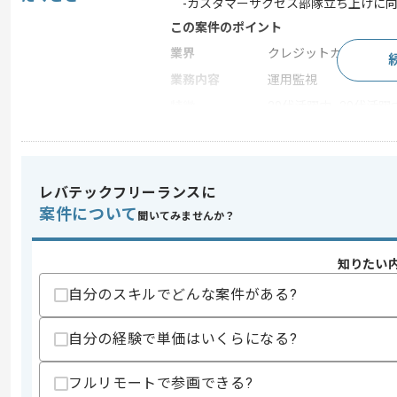
-カスタマーサクセス部隊立ち上げに向
この案件のポイント
業界
クレジットカード・信
業務内容
運用監視
特徴
20代活躍中 , 30代活躍
求めるスキル
レバテックフリーランスに
スキル
・デジタルマーケティングの経験
案件について
・ドキュメンテーション作成経験
聞いてみませんか？
歓迎スキル
知りたい
・広告代理店での参画経験
・ビジネスサイドのアナリストとしての
自分のスキルでどんな案件がある?
・カスタマーサクセス作業に関する知見
・コンサルティングファーム出身
・クレジット業界に関する作業知見
自分の経験で単価はいくらになる?
スキルに不安がある方へ
フルリモートで参画できる?
上記に似た経験やスキルをお持ちであれば申