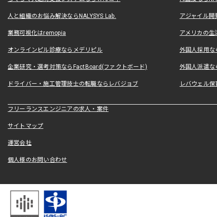
人と組織のお悩み解決ならNALYSYS Lab.
アジャイル開発なら
業務可視化はremopia
アメリカの生活
オンラインピル診療ならメデリピル
外国人採用ならLe
企業研究・選考対策ならFactBoard(ファクトボード)
外国人派遣なら
ドライバー・施工管理技士の転職ならレバジョブ
レバウェル保
フリーランスエンジニアの求人・案件
サイトマップ
運営会社
個人様のお問い合わせ