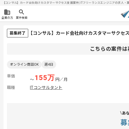
【コンサル】カード会社向けカスタマーサクセス支援案件| ITフリーランスエンジニアの求人・案件(2
企業の方
案件検索
【コンサル】カード会社向けカスタマーサクセ
募集終了
こちらの案件は
オンライン商談OK
週4日
単価
155
万
〜
円／月
職種
ITコンサルタント
あ
募