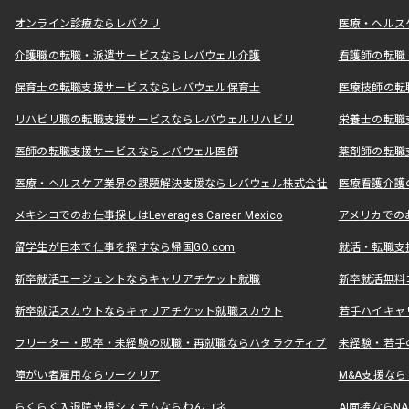
オンライン診療ならレバクリ
医療・ヘルス
介護職の転職・派遣サービスならレバウェル介護
看護師の転職
保育士の転職支援サービスならレバウェル保育士
医療技師の転
リハビリ職の転職支援サービスならレバウェルリハビリ
栄養士の転職
医師の転職支援サービスならレバウェル医師
薬剤師の転職
医療・ヘルスケア業界の課題解決支援ならレバウェル株式会社
医療看護介護の
メキシコでのお仕事探しはLeverages Career Mexico
アメリカでのお仕事
留学生が日本で仕事を探すなら帰国GO.com
就活・転職支
新卒就活エージェントならキャリアチケット就職
新卒就活無料
新卒就活スカウトならキャリアチケット就職スカウト
若手ハイキャ
フリーター・既卒・未経験の就職・再就職ならハタラクティブ
未経験・若手
障がい者雇用ならワークリア
M&A支援な
らくらく入退院支援システムならわんコネ
AI面接ならNAL