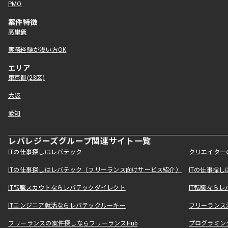
PMO
案件特徴
高単価
実務経験が浅い方OK
エリア
東京都(23区)
大阪
愛知
レバレジーズグループ関連サイト一覧
ITの仕事探しはレバテック
クリエイター
ITの仕事探しはレバテック（フリーランス向けサービス紹介）
ITの仕事探
IT転職スカウトならレバテックダイレクト
IT転職なら
ITエンジニア就活ならレバテックルーキー
フリーランス
フリーランスの案件探しならフリーランスHub
プログラミン