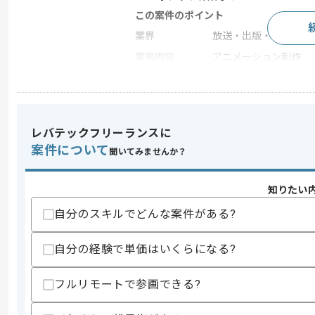
この案件のポイント
業界
放送・出版・音楽・芸
業務内容
アニメーション制作
特徴
20代活躍中 , 30代活躍
レバテックフリーランスに
求めるスキル
スキル
案件について
・ゲームプロモーション動画の制作経験
聞いてみませんか？
歓迎スキル
知りたい
・3DCGの映像制作経験
自分のスキルでどんな案件がある?
スキルに不安がある方へ
上記に似た経験やスキルをお持ちであれば申
自分の経験で単価はいくらになる?
フルリモートで参画できる?
商談回数
1回
その他募集要項