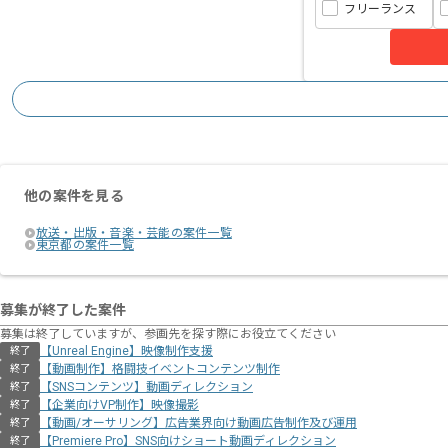
フリーランス
他の案件を見る
放送・出版・音楽・芸能の案件一覧
東京都の案件一覧
募集が終了した案件
募集は終了していますが、参画先を探す際にお役立てください
【Unreal Engine】映像制作支援
終了
【動画制作】格闘技イベントコンテンツ制作
終了
【SNSコンテンツ】動画ディレクション
終了
【企業向けVP制作】映像撮影
終了
【動画/オーサリング】広告業界向け動画広告制作及び運用
終了
【Premiere Pro】SNS向けショート動画ディレクション
終了