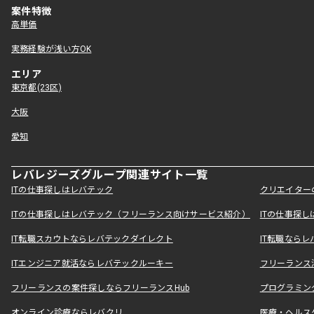
案件特徴
高単価
実務経験が浅い方OK
エリア
東京都(23区)
大阪
愛知
レバレジーズグループ関連サイト一覧
ITの仕事探しはレバテック
クリエイター
ITの仕事探しはレバテック（フリーランス向けサービス紹介）
ITの仕事探
IT転職スカウトならレバテックダイレクト
IT転職なら
ITエンジニア就活ならレバテックルーキー
フリーランス
フリーランスの案件探しならフリーランスHub
プログラミン
オンライン診療ならレバクリ
医療・ヘルス