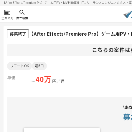
【After Effects/Premiere Pro】ゲーム用PV・MV制作案件| ITフリーランスエンジニアの求人・案件
企業の方
案件検索
【After Effects/Premiere Pro】ゲー
募集終了
こちらの案件は
リモートOK
週5日
単価
40
万
〜
円／月
あ
募