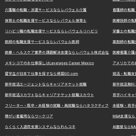
介護職の転職・派遣サービスならレバウェル介護
看護師の転職
保育士の転職支援サービスならレバウェル保育士
医療技師の転
リハビリ職の転職支援サービスならレバウェルリハビリ
栄養士の転職
医師の転職支援サービスならレバウェル医師
薬剤師の転職
医療・ヘルスケア業界の課題解決支援ならレバウェル株式会社
医療看護介護の
メキシコでのお仕事探しはLeverages Career Mexico
アメリカでのお仕事
留学生が日本で仕事を探すなら帰国GO.com
就活・転職支
新卒就活エージェントならキャリアチケット就職
新卒就活無料
新卒就活スカウトならキャリアチケット就職スカウト
若手ハイキャ
フリーター・既卒・未経験の就職・再就職ならハタラクティブ
未経験・若手
障がい者雇用ならワークリア
M&A支援な
らくらく入退院支援システムならわんコネ
AI面接ならNAL