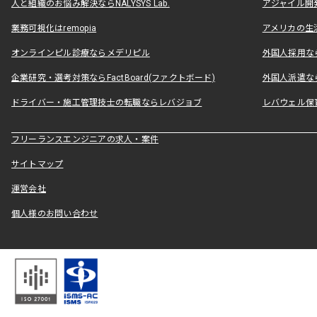
人と組織のお悩み解決ならNALYSYS Lab.
アジャイル開発なら
業務可視化はremopia
アメリカの生活
オンラインピル診療ならメデリピル
外国人採用ならLe
企業研究・選考対策ならFactBoard(ファクトボード)
外国人派遣なら
ドライバー・施工管理技士の転職ならレバジョブ
レバウェル保
フリーランスエンジニアの求人・案件
サイトマップ
運営会社
個人様のお問い合わせ