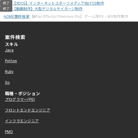
【3DCG】インターネットスポーツメディア向けCG制作
終了
【動画制作】大型デジタルサイネージ制作
終了
HOME
案件検索
【After Effects/Premiere Pro】ゲーム用PV・MV制作案件
案件検索
スキル
Java
Python
Ruby
Go
職種・ポジション
プログラマー(PG)
フロントエンドエンジニア
インフラエンジニア
PMO