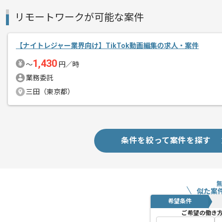
リモートワークが可能な案件
【ナイトレジャー業界向け】TikTok動画編集の求人・案件
1,430
〜
円／時
業務委託
三田（東京都）
条件を絞って案件を探す
似た案
希望条件
ご希望の働き