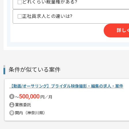
募集人数
1人
どれくらい裁量権がある?
作業開始日
2025/08/01
正社員求人との違いは?
詳し
Youtube配信やゲームPVを制作して
エージェントからのコ
今回はゲームMVの制作をしていただき
メント
動画クリエイターとしての実務経験を活
基本的にはフルリモートでの作業を見込
条件が似ている案件
【動画/オーサリング】ブライダル映像撮影・編集の求人・案件
500,000
〜
円／月
業務委託
関内（神奈川県）