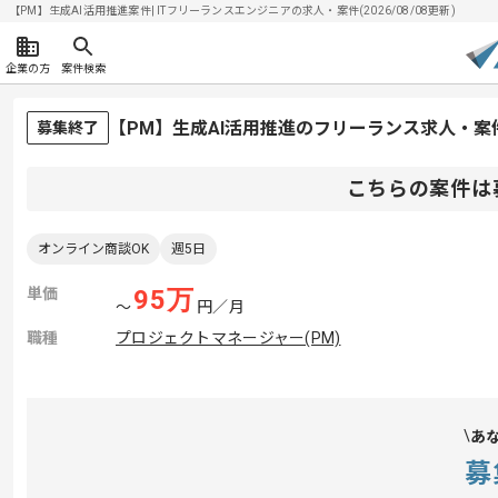
【PM】生成AI活用推進案件| ITフリーランスエンジニアの求人・案件(2026/08/08更新)
企業の方
案件検索
【PM】生成AI活用推進のフリーランス求人・案
募集終了
こちらの案件は
オンライン商談OK
週5日
単価
95
万
〜
円／月
職種
プロジェクトマネージャー(PM)
あ
募