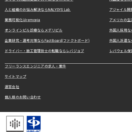
人と組織のお悩み解決ならNALYSYS Lab.
アジャイル開発なら
業務可視化はremopia
アメリカの生活
オンラインピル診療ならメデリピル
外国人採用ならLe
企業研究・選考対策ならFactBoard(ファクトボード)
外国人派遣なら
ドライバー・施工管理技士の転職ならレバジョブ
レバウェル保
フリーランスエンジニアの求人・案件
サイトマップ
運営会社
個人様のお問い合わせ