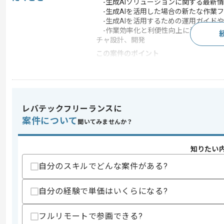
-生成AIソリューションに関する最新情報
-生成AIを活用した場合の新たな作業
-生成AIを活用するための運用ガイド
-作業効率化と利便性向上に資するUIの
チャ設計、開発
この案件のポイント
業務内容
システム開発
特徴
参画実績あり , 上流工
レバテックフリーランスに
案件について
求めるスキル
聞いてみませんか？
スキル
・Azure Open AI Service、La
・MicrosoftやServicenowとSales
知りたい
・生成AI導入の推進者として上流工程か
・ステークホルダーとの調整経験
自分のスキルでどんな案件がある?
・クラウド系システムの開発経験
・中～大規模プロジェクトにおけるマネ
自分の経験で単価はいくらになる?
歓迎スキル
・クラウド系システムにおけるエンジニ
フルリモートで参画できる?
・ITコンサルタントの経験