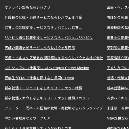
オンライン診療ならレバクリ
医療・ヘルス
介護職の転職・派遣サービスならレバウェル介護
看護師の転職
保育士の転職支援サービスならレバウェル保育士
医療技師の転
リハビリ職の転職支援サービスならレバウェルリハビリ
栄養士の転職
医師の転職支援サービスならレバウェル医師
薬剤師の転職
医療・ヘルスケア業界の課題解決支援ならレバウェル株式会社
医療看護介護の
メキシコでのお仕事探しはLeverages Career Mexico
アメリカでのお仕事
留学生が日本で仕事を探すなら帰国GO.com
就活・転職支
新卒就活エージェントならキャリアチケット就職
新卒就活無料
新卒就活スカウトならキャリアチケット就職スカウト
若手ハイキャ
フリーター・既卒・未経験の就職・再就職ならハタラクティブ
未経験・若手
障がい者雇用ならワークリア
M&A支援な
らくらく入退院支援システムならわんコネ
AI面接ならNAL