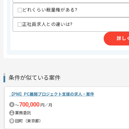
・AzureとAWS及びGoogle Clou
どれくらい裁量権がある?
スキルに不安がある方へ
上記に似た経験やスキルをお持ちであれば申
正社員求人との違いは?
詳し
商談回数
2回
その他募集要項
募集人数
1人
作業開始日
2025/10/01
条件が似ている案件
レバテックでの実績がある企業の案件で
エージェントからのコ
【PM】PC展開プロジェクト支援の求人・案件
メント
700,000
推進経験を活かすことができます。
〜
円／月
複数案件を保有している企業ですので、
業務委託
ご経験と実績に応じて別案件のご提案も
田町（東京都）
新しいアイディアや技術を積極的に導入