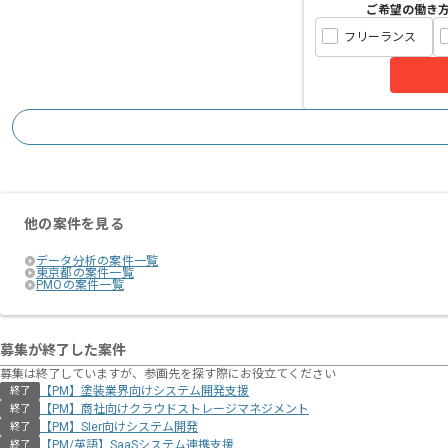
ご希望の働き
フリーランス
他の案件を見る
データ分析の案件一覧
東京都の案件一覧
PMOの案件一覧
募集が終了した案件
募集は終了していますが、参画先を探す際にお役立てください
【PM】塗装業界向けシステム開発支援
終了
【PM】商社向けクラウドストレージマネジメント
終了
【PM】SIer向けシステム開発
終了
【PM/英語】SaaSシステム連携支援
終了