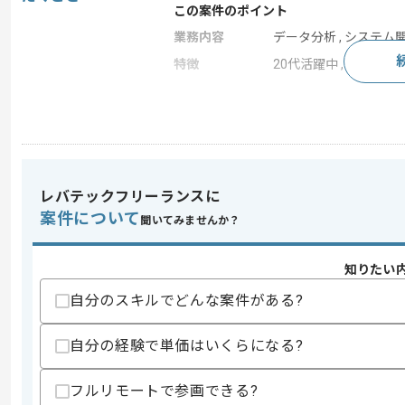
この案件のポイント
業務内容
データ分析 , システム
特徴
20代活躍中 , 30代活躍
求めるスキル
スキル
・BIMや建築積算などの知見またはMDMや
・PMやPMO経験
・社内ステークホルダーとの調整経験
レバテックフリーランスに
案件について
歓迎スキル
聞いてみませんか？
・幅広い作業推進経験
・IT×建設領域のコンサルティング経験
知りたい
自分のスキルでどんな案件がある?
スキルに不安がある方へ
上記に似た経験やスキルをお持ちであれば申
自分の経験で単価はいくらになる?
フルリモートで参画できる?
商談回数
1回