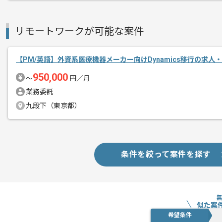
リモートワークが可能な案件
【PM/英語】外資系医療機器メーカー向けDynamics移行の求人
950,000
〜
円／月
業務委託
九段下（東京都）
条件を絞って案件を探す
似た案
希望条件