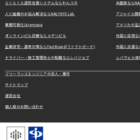
らくらく入退院支援システムならわんコネ
AI面接ならNAL
人と組織のお悩み解決ならNALYSYS Lab.
アジャイル開発なら
業務可視化はremopia
アメリカの生活
オンラインピル診療ならメデリピル
外国人採用ならLe
企業研究・選考対策ならFactBoard(ファクトボード)
外国人派遣なら
ドライバー・施工管理技士の転職ならレバジョブ
レバウェル保
フリーランスエンジニアの求人・案件
サイトマップ
運営会社
個人様のお問い合わせ