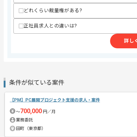
その他募集要項
募集人数
1人
どれくらい裁量権がある?
作業開始日
2025/10/01
正社員求人との違いは?
詳し
レバテックでの実績がある企業の案件で
エージェントからのコ
メント
PMの経験を活かすことができます。
複数案件を保有している企業ですので、
ご経験と実績に応じて別案件のご提案も
条件が似ている案件
新しいアイディアや技術を積極的に導入
経験豊富なメンバーと成長が出来る環境
【PM】PC展開プロジェクト支援の求人・案件
スキルアップされたい方、長期的に参画
700,000
〜
円／月
業務委託
田町（東京都）