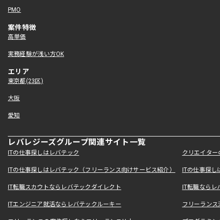
PMO
案件特徴
高単価
実務経験が浅い方OK
エリア
東京都(23区)
大阪
愛知
レバレジーズグループ関連サイト一覧
ITの仕事探しはレバテック
クリエイター
ITの仕事探しはレバテック（フリーランス向けサービス紹介）
ITの仕事探
IT転職スカウトならレバテックダイレクト
IT転職なら
ITエンジニア就活ならレバテックルーキー
フリーランス