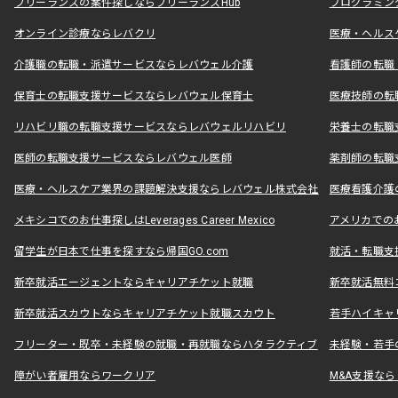
フリーランスの案件探しならフリーランスHub
プログラミン
オンライン診療ならレバクリ
医療・ヘルス
介護職の転職・派遣サービスならレバウェル介護
看護師の転職
保育士の転職支援サービスならレバウェル保育士
医療技師の転
リハビリ職の転職支援サービスならレバウェルリハビリ
栄養士の転職
医師の転職支援サービスならレバウェル医師
薬剤師の転職
医療・ヘルスケア業界の課題解決支援ならレバウェル株式会社
医療看護介護の
メキシコでのお仕事探しはLeverages Career Mexico
アメリカでのお仕事
留学生が日本で仕事を探すなら帰国GO.com
就活・転職支
新卒就活エージェントならキャリアチケット就職
新卒就活無料
新卒就活スカウトならキャリアチケット就職スカウト
若手ハイキャ
フリーター・既卒・未経験の就職・再就職ならハタラクティブ
未経験・若手
障がい者雇用ならワークリア
M&A支援な