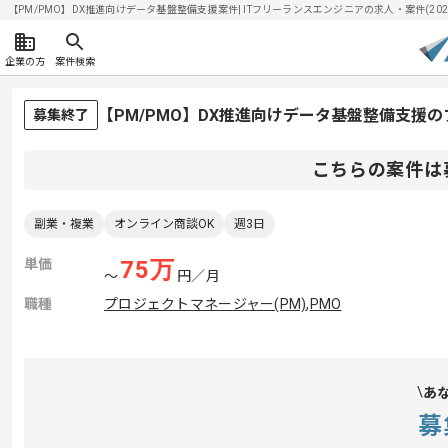
【PM/PMO】DX推進向けデータ基盤整備支援案件| ITフリーランスエンジニアの求人・案件(2026/
企業の方
案件検索
【PM/PMO】DX推進向けデータ基盤整備支援
募集終了
こちらの案件は
副業・複業
オンライン商談OK
週3日
単価
75
万
〜
円／月
職種
プロジェクトマネージャー(PM)
,
PMO
あ
募