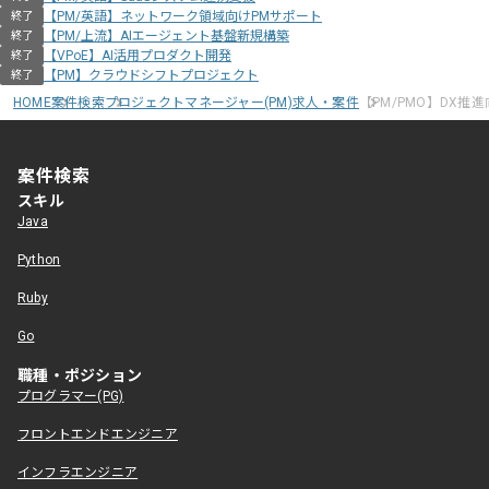
【PM/英語】ネットワーク領域向けPMサポート
終了
【PM/上流】AIエージェント基盤新規構築
終了
【VPoE】AI活用プロダクト開発
終了
【PM】クラウドシフトプロジェクト
終了
HOME
案件検索
プロジェクトマネージャー(PM)求人・案件
【PM/PMO】DX
案件検索
スキル
Java
Python
Ruby
Go
職種・ポジション
プログラマー(PG)
フロントエンドエンジニア
インフラエンジニア