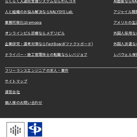
らくらく入退院支援システムならわんコネ
AI面接ならNAL
人と組織のお悩み解決ならNALYSYS Lab.
アジャイル開発なら
業務可視化はremopia
アメリカの生活
オンラインピル診療ならメデリピル
外国人採用ならLe
企業研究・選考対策ならFactBoard(ファクトボード)
外国人派遣なら
ドライバー・施工管理技士の転職ならレバジョブ
レバウェル保
フリーランスエンジニアの求人・案件
サイトマップ
運営会社
個人様のお問い合わせ