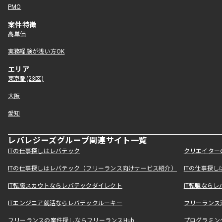
PMO
案件特徴
高単価
実務経験が浅い方OK
エリア
東京都(23区)
大阪
愛知
レバレジーズグループ関連サイト一覧
ITの仕事探しはレバテック
クリエイター
ITの仕事探しはレバテック（フリーランス向けサービス紹介）
ITの仕事探
IT転職スカウトならレバテックダイレクト
IT転職なら
ITエンジニア就活ならレバテックルーキー
フリーランス
フリーランスの案件探しならフリーランスHub
プログラミン