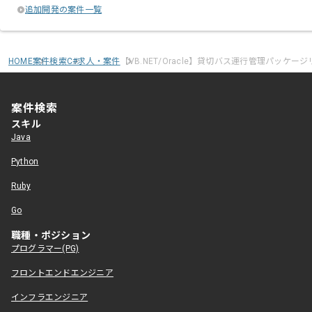
追加開発の案件一覧
HOME
案件検索
C#求人・案件
【VB.NET/Oracle】貸切バス運行管理パッケ
案件検索
スキル
Java
Python
Ruby
Go
職種・ポジション
プログラマー(PG)
フロントエンドエンジニア
インフラエンジニア