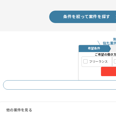
ざいます。
メント
週5日常駐での作業を想定しております
条件を絞って案件を探す
レバテックからの参画実績が豊富な企業
似た案
希望条件
ご希望の働き
フリーランス
他の案件を見る