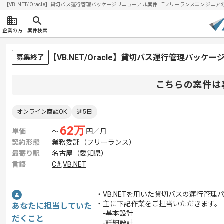
【VB.NET/Oracle】貸切バス運行管理パッケージリニューアル案件| ITフリーランスエンジニアの求
企業の方
案件検索
【VB.NET/Oracle】貸切バス運行管理パッ
募集終了
こちらの案件は
オンライン商談OK
週5日
62
万
単価
〜
円／月
契約形態
業務委託（フリーランス）
最寄り駅
名古屋（愛知県）
言語
C#
,
VB.NET
・VB.NETを用いた貸切バスの運行管
・主に下記作業をご担当いただきます。
あなたに担当していた
-基本設計
だくこと
-詳細設計