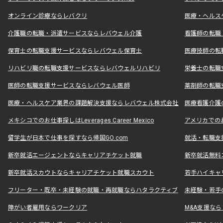
オンライン診療ならレバクリ
医療・ヘルス
介護職の転職・派遣サービスならレバウェル介護
看護師の転職
保育士の転職支援サービスならレバウェル保育士
医療技師の転
リハビリ職の転職支援サービスならレバウェルリハビリ
栄養士の転職
医師の転職支援サービスならレバウェル医師
薬剤師の転職
医療・ヘルスケア業界の課題解決支援ならレバウェル株式会社
医療看護介護の
メキシコでのお仕事探しはLeverages Career Mexico
アメリカでのお仕事
留学生が日本で仕事を探すなら帰国GO.com
就活・転職支
新卒就活エージェントならキャリアチケット就職
新卒就活無料
新卒就活スカウトならキャリアチケット就職スカウト
若手ハイキャ
フリーター・既卒・未経験の就職・再就職ならハタラクティブ
未経験・若手
障がい者雇用ならワークリア
M&A支援な