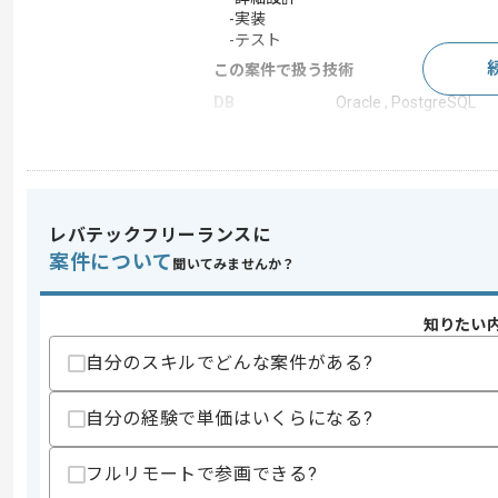
-実装
-テスト
この案件で扱う技術
DB
Oracle , PostgreSQL
フレームワーク
Vue.js
この案件のポイント
業務内容
追加開発
レバテックフリーランスに
特徴
参画実績あり
案件について
聞いてみませんか？
求めるスキル
知りたい
スキル
・VB.NETを用いた開発経験
自分のスキルでどんな案件がある?
・Oracleを用いた開発経験
歓迎スキル
自分の経験で単価はいくらになる?
・Vue.jsを用いた開発経験
・C#を用いた開発経験
フルリモートで参画できる?
・PostgreSQLを用いた開発経験