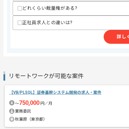
スキルに不安がある方へ
どれくらい裁量権がある?
上記に似た経験やスキルをお持ちであれば申
正社員求人との違いは?
詳し
精算条件
精算・お支払い
精算基準時間
140時間〜180時間
支払いサイト
15日
リモートワークが可能な案件
商談回数
1回
その他募集要項
募集人数
1人
【VB/PLSQL】証券基幹システム開発の求人・案件
作業開始日
2025/09/01
750,000
〜
円／月
業務委託
秋葉原（東京都）
本企業様は東海エリアを中心に多数の案
エージェントからのコ