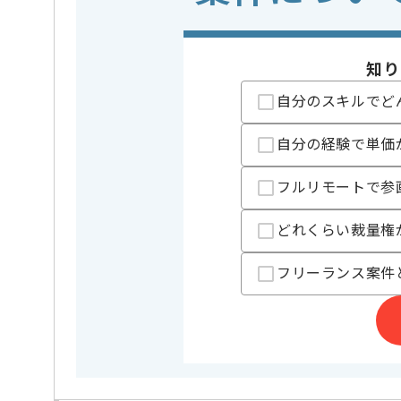
担当者より
知り
本企業様は東海エリアを中心に多数の案件を保有して
自分のスキルでど
レバテックからの参画実績が豊富な企業様の案件です
自分の経験で単価
リモートワーク：週2日～4日ほどリモートでの作業を
※リモート頻度は習熟度や状況に応じて変動いたしま
フルリモートで参
どれくらい裁量権
フリーランス案件