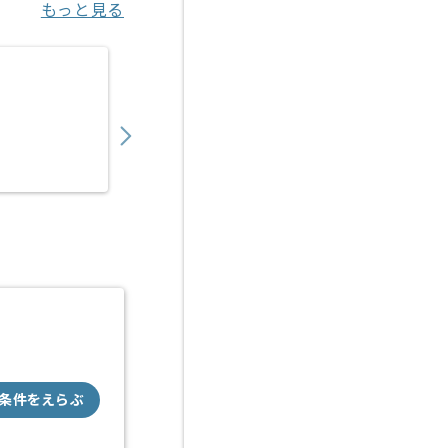
もっと見る
【Java】金融系向けシステム開発の求人・案
650,000
〜
円／月
業務委託
中野（東京都）
条件をえらぶ