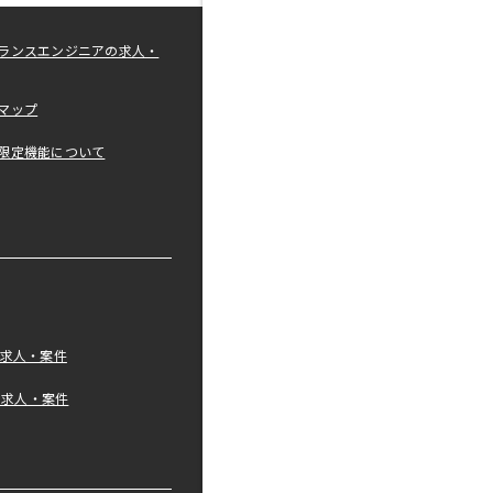
ランスエンジニアの求人・
マップ
限定機能について
の求人・案件
tの求人・案件