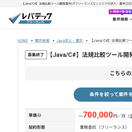
【Java/C#】法規比較ツール開発案件| ITフリーランスエンジニアの求人・案件(2026/
AI検索が新登場
案件検索
HOME
案件検索
Java求人・案件
【Java/C#】法規比較
【Java/C#】法規比較ツール
募集終了
こちらの
条件を絞って案件
700,000
単価
〜
円／月
（
契約形態
業務委託（フリーランス）