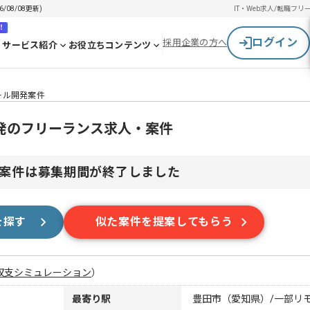
08/08更新)
IT・Web求人/転職
フリ
！
ログイン
採用企業の方へ
サービス紹介
お役立ちコンテンツ
ツール開発案件
開発のフリーランス求人・案件
案件は募集期間が終了しました
を探す
似た案件を提案してもらう
収支シミュレーション
）
最寄り駅
豊田市（愛知県）/一部リ