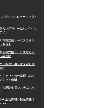
職スカウトならレバテックダイ
ラミング特化のQAサイトな
テイル
の転職支援サービスならレ
ル保育士
の転職支援サービスならレ
ル薬剤師
が日本で仕事を探すなら帰
com
イキャリアの仕事探しはキ
チケット転職
く入退院支援システムなら
ネ
カの生活情報＆観光情報は
ouse