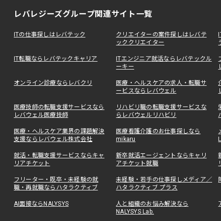
レバレジーズグループ関連サイト一覧
ITの仕事探しはレバテック
クリエイターの案件探しはレバテ
ッククリエイター
IT転職ならレバテックキャリア
ITエンジニア就活ならレバテックル
ーキー
オンライン診療ならレバクリ
医療・ヘルスケアの求人・転職サ
ービスならレバウェル
医療技師の転職支援サービスなら
リハビリ職の転職支援サービスな
レバウェル医療技師
らレバウェルリハビリ
医療・ヘルスケア業界の課題解決
医療看護介護のお仕事探しなら
支援ならレバウェル株式会社
mikaru
就活・転職支援サービスならキャ
新卒就活エージェントならキャリ
リアチケット
アチケット就職
フリーター・既卒・未経験の就
未経験・若手の仕事探しメディア／
職・再就職ならハタラクティブ
ハタラクティブ プラス
AI面接ならNALYSYS
人と組織のお悩み解決なら
NALYSYS Lab.