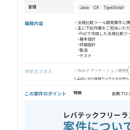
言語
Java
C#
TypeScript
・法規比較ツール開発案件に携
職務内容
・主に下記作業をご担当いた
ｰPoCで作成した法規比較ツ
ｰ基本設計
ｰ詳細設計
ｰ製造
ｰテスト
・Webアプリケーション開発
求めるスキル
※上記に似た経験やスキルをお持ち
特徴
この案件のポイント
長期プロ
精算条件
精算・お支払い
レバテックフリーラ
精算基準時間
140時間
案件につい
支払いサイト
15日