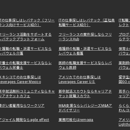
ITの仕事探しはレバテック（フリー
ITの仕事探しはレバテック（正社員
IT転
ランス向けサービス紹介）
転職サービス紹介）
レクト
フリーランス活動をサポートする
フリーランスの案件探しならフリ
プログ
レバテックプラットフォーム
ーランスHub
らテラ
介護職の転職・派遣サービスなら
看護師の転職・派遣サービスなら
保育士
レバウェル介護
レバウェル看護
バウェ
栄養士の転職支援サービスならレ
医師の転職支援サービスならレバ
薬剤師
バウェル栄養士
ウェル医師
バウェ
メキシコでのお仕事探しは
アメリカでのお仕事探しは
留学生
Leverages Career Mexico
Leverages Career U.S.
国GO.
新卒就活無料コミュニティならキャ
新卒就活スカウトならキャリアチ
若手ハ
リアチケットカフェ
ケット就職スカウト
ャリア
障がい者雇用ならワークリア
M&A支援ならレバレジーズM&Aア
らくら
ドバイザリー
わんコ
アジャイル開発ならagile effect
業務可視化はremopia
アメリ
Lighth