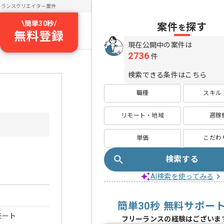
ーランスクリエイター案件
\
簡単30秒
/
案件
探す
を
無料登録
現在公開中の案件は
2736
件
検索できる条件はこちら
職種
スキル
リモート・地域
週稼
単価
こだわ
検索する
AI検索を使ってみる
簡単30秒 無料サポー
モート
フリーランスの経験はございま