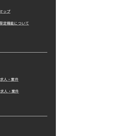
マップ
限定機能について
の求人・案件
tの求人・案件