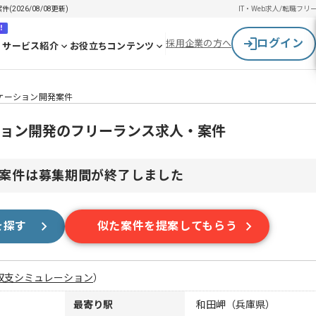
2026/08/08更新)
IT・Web求人/転職
フリ
！
ログイン
採用企業の方へ
サービス紹介
お役立ちコンテンツ
リケーション開発案件
ーション開発のフリーランス求人・案件
案件は募集期間が終了しました
を探す
似た案件を提案してもらう
収支シミュレーション
）
最寄り駅
和田岬（兵庫県）