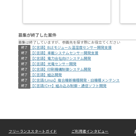
募集が終了した案件
募集は終了していますが、参画先を探す際にお役立てください
【C言語】BLEモジュール温湿度センサー開発支援
終了
【C言語】車載システムセンサー開発支援
終了
【C言語】電力会社向けシステム開発
終了
【C言語】光電センサー開発
終了
【C言語】印刷機構制御システム開発
終了
【C言語】組込開発
終了
【C言語/Linux】複合機新機種開発・旧機種メンテンス
終了
【C言語/C++】組み込み制御・通信ソフト開発
終了
フリーランススタートガイド
ご利用者インタビュー