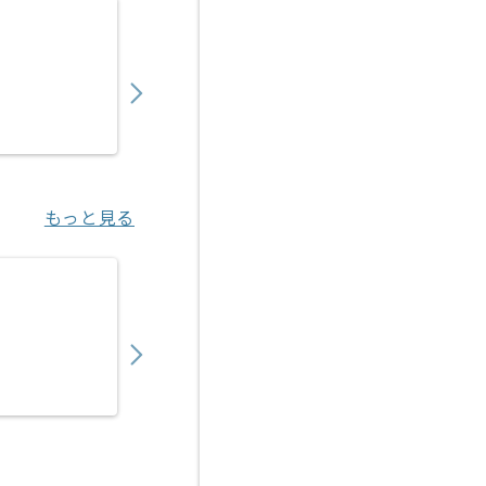
【C言語】電気通信機器メーカー向け組み込み
550,000
〜
円／月
業務委託
江坂（大阪府）
もっと見る
【C言語/C++】ハードウェア向けアプリケー
750,000
〜
円／月
業務委託
若葉（埼玉県）