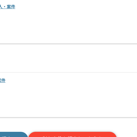
求人・案件
案件