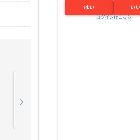
はい
い
ログインはこちら
【C言語】電気通信機器メ
ーカー向け組み込みソフト
ウェア開発の求人・案件
550,000
〜
円／月
業務委託
江坂（大阪府）