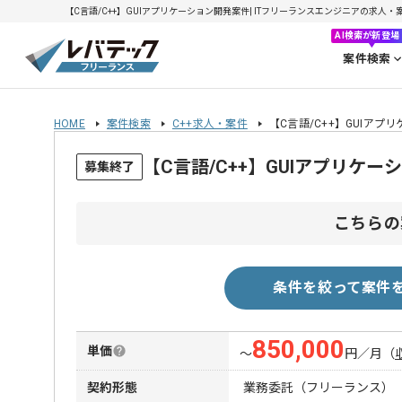
【C言語/C++】GUIアプリケーション開発案件| ITフリーランスエンジニアの求人・案件(
AI検索が新登場
案件検索
HOME
案件検索
C++求人・案件
【C言語/C++】GUIアプ
【C言語/C++】GUIアプリケ
募集終了
こちらの
条件を絞って案件
850,000
単価
〜
円／月
（
契約形態
業務委託（フリーランス）