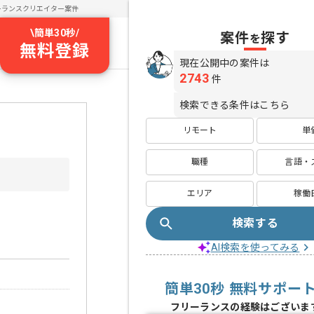
ーランスクリエイター案件
\
簡単30秒
/
案件
探す
を
無料登録
現在公開中の案件は
2743
件
検索できる条件はこちら
リモート
単
職種
言語・
エリア
稼働
検索する
AI検索を使ってみる
簡単30秒 無料サポー
フリーランスの経験はございま