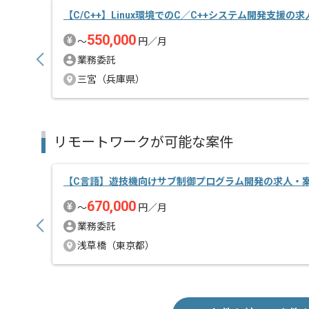
【C/C++】Linux環境でのC／C++システム開発支援の
550,000
〜
円／月
業務委託
三宮（兵庫県）
リモートワークが可能な案件
【C言語】遊技機向けサブ制御プログラム開発の求人・
670,000
〜
円／月
業務委託
浅草橋（東京都）