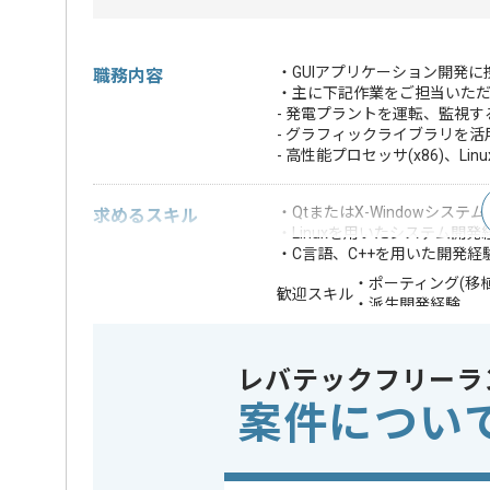
・GUIアプリケーション開発
職務内容
・主に下記作業をご担当いた
- 発電プラントを運転、監視
- グラフィックライブラリを活
- 高性能プロセッサ(x86)、Linu
・QtまたはX-Windowシ
求めるスキル
・Linuxを用いたシステム開発
・C言語、C++を用いた開発経
・ポーティング(移
歓迎スキル
・派生開発経験
※上記に似た経験やスキルをお持ち
レバテックフリーラ
OS
この案件で扱う技術
Linux
案件につい
業務内容
追加開発
この案件のポイント
特徴
長期プロ