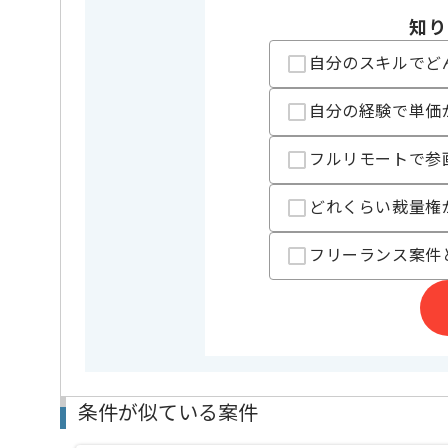
知り
精算条件
精算・お支払い
自分のスキルでど
精算基準時間
140時間
支払いサイト
15日
自分の経験で単価
フルリモートで参
担当者より
どれくらい裁量権
週5日常駐での作業を想定しております。
これまでのご経験を活かしたい方におすすめの案件で
フリーランス案件
ぜひ一度、ご商談で雰囲気等掴んでいただき、参画の
条件が似ている案件