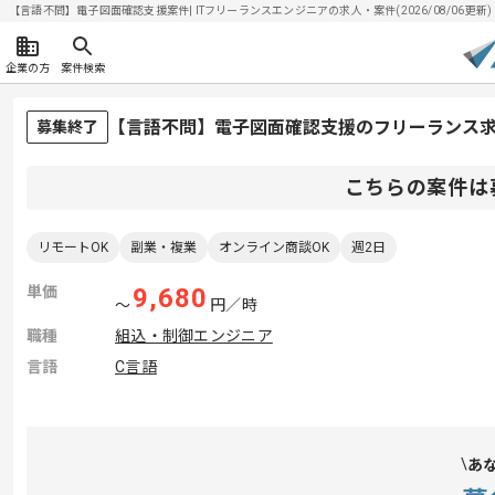
【言語不問】電子図面確認支援案件| ITフリーランスエンジニアの求人・案件(2026/08/06更新)
企業の方
案件検索
【言語不問】電子図面確認支援のフリーランス
募集終了
こちらの案件は
リモートOK
副業・複業
オンライン商談OK
週2日
単価
9,680
〜
円／時
職種
組込・制御エンジニア
言語
C言語
あ