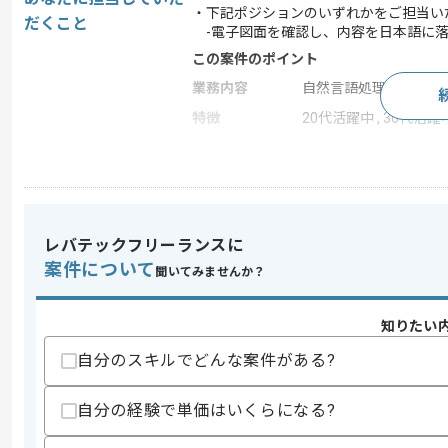
・下記ポジションのいずれかをご担当い
だくこと
-電子図面を確認し、内容を日本語に落
この案件のポイント
業務内容
自然言語処理
特徴
20代活躍中 , 30代活
求めるスキル
スキル
・電子図面を用いた業務経験
レバテックフリーランスに
スキルに不安がある方へ
案件について
聞いてみませんか？
上記に似た経験やスキルをお持ちであれば申
知りたい
自分のスキルでどんな案件がある?
精算条件
有
精算・お支払い
精算基準時間
140時間〜180時間
自分の経験で単価はいくらになる?
支払いサイト
15日