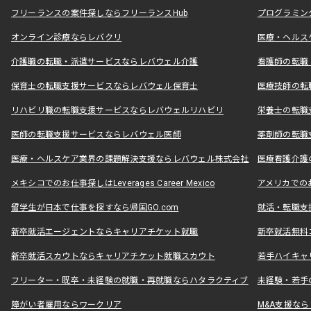
フリーランスの案件探しならフリーランスHub
プログラミン
オンライン診療ならレバクリ
医療・ヘルス
介護職の転職・派遣サービスならレバウェル介護
看護師の転職
保育士の転職支援サービスならレバウェル保育士
医療技師の転
リハビリ職の転職支援サービスならレバウェルリハビリ
栄養士の転職
医師の転職支援サービスならレバウェル医師
薬剤師の転職
医療・ヘルスケア業界の課題解決支援ならレバウェル株式会社
医療看護介護の
メキシコでのお仕事探しはLeverages Career Mexico
アメリカでのお仕事
留学生が日本で仕事を探すなら帰国GO.com
就活・転職支
新卒就活エージェントならキャリアチケット就職
新卒就活無料
新卒就活スカウトならキャリアチケット就職スカウト
若手ハイキャ
フリーター・既卒・未経験の就職・再就職ならハタラクティブ
未経験・若手
障がい者雇用ならワークリア
M&A支援な