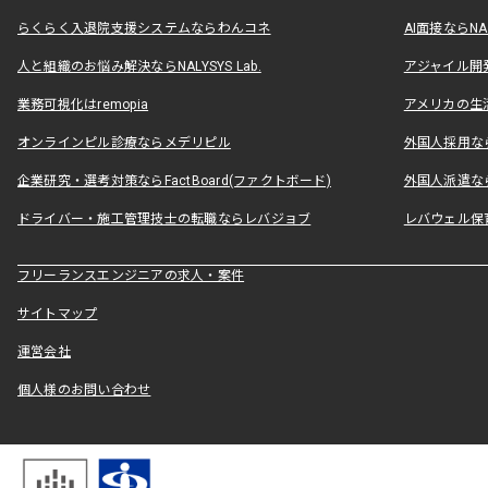
らくらく入退院支援システムならわんコネ
AI面接ならNAL
人と組織のお悩み解決ならNALYSYS Lab.
アジャイル開発なら
業務可視化はremopia
アメリカの生活
オンラインピル診療ならメデリピル
外国人採用ならLe
企業研究・選考対策ならFactBoard(ファクトボード)
外国人派遣なら
ドライバー・施工管理技士の転職ならレバジョブ
レバウェル保
フリーランスエンジニアの求人・案件
サイトマップ
運営会社
個人様のお問い合わせ