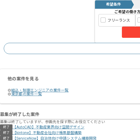
希望条件
ご希望の働き
フリーランス
他の案件を見る
組込・制御エンジニアの案件一覧
東京都の案件一覧
募集が終了した案件
募集は終了していますが、参画先を探す際にお役立てください
【AutoCAD】不動産業界向け空間デザイン
終了
【kintone】不動産会社向け帳票基盤構築
終了
【ServiceNow】自治体向け申請システム構築開発
終了