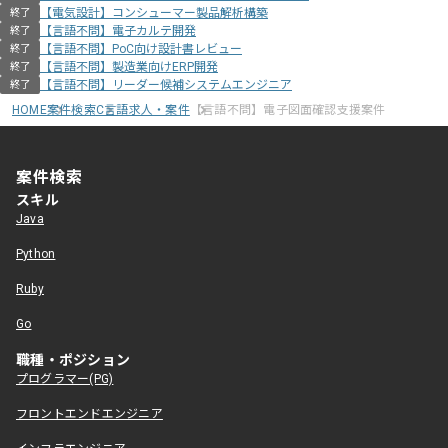
【電気設計】コンシューマー製品解析構築
終了
【言語不問】電子カルテ開発
終了
【言語不問】PoC向け設計書レビュー
終了
【言語不問】製造業向けERP開発
終了
【言語不問】リーダー候補システムエンジニア
終了
HOME
案件検索
C言語求人・案件
【言語不問】電子図面確認支援案件
案件検索
スキル
Java
Python
Ruby
Go
職種・ポジション
プログラマー(PG)
フロントエンドエンジニア