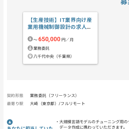
募
【生産技術】IT業界向け産
業用機械制御設計の求人・
案件
650,000
〜
円／月
業務委託
八千代中央（千葉県）
契約形態
業務委託（フリーランス）
最寄り駅
大崎（東京都）/フルリモート
・大規模言語モデルのチューニング用の
データ作成に携わっていただきます。
あなたに担当していた