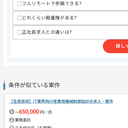
フルリモートで参画できる?
どれくらい裁量権がある?
商談回数
2回
その他募集要項
募集人数
2人
正社員求人との違いは?
作業開始日
2025/09/01
詳し
アノテーションサービス開発を行ってい
エージェントからのコ
メント
より満足度の高いサービスを提供するた
条件が似ている案件
開発チーム内外のコミュニケーションを
風通しが良く、幅広い関係者に積極的に
プロジェクトにより深く関わる事が可能
【生産技術】IT業界向け産業用機械制御設計の求人・案件
650,000
〜
円／月
フルリモートでの作業を想定しておりま
業務委託