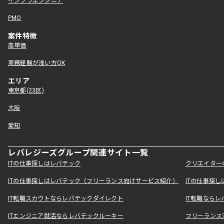
インフラエンジニア
PMO
案件特徴
高単価
実務経験が浅い方OK
エリア
東京都(23区)
大阪
愛知
レバレジーズグループ関連サイト一覧
ITの仕事探しはレバテック
クリエイター
ITの仕事探しはレバテック（フリーランス向けサービス紹介）
ITの仕事探
IT転職スカウトならレバテックダイレクト
IT転職なら
ITエンジニア就活ならレバテックルーキー
フリーランス