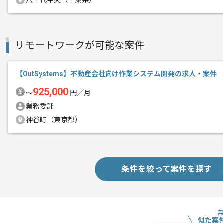
八千代中央（千葉県）
リモートワークが可能な案件
【OutSystems】不動産会社向け作業システム開発の求人・案件
925,000
〜
円／月
業務委託
神谷町（東京都）
条件を絞って案件を探す
似た案