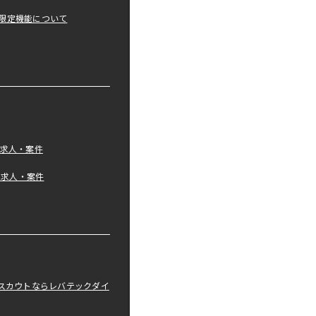
限定機能について
の求人・案件
tの求人・案件
職スカウトならレバテックダイ