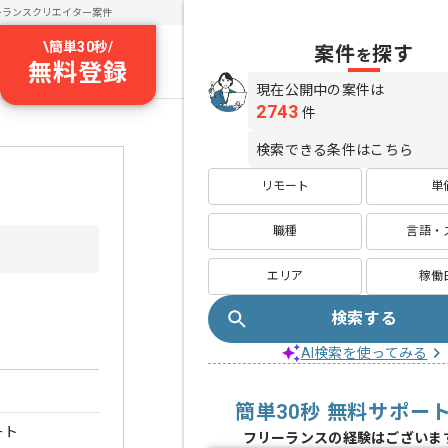
ーランスクリエイター案件
\
簡単30秒
/
案件
探す
を
無料登録
現在公開中の案件は
2743
件
検索できる条件はこちら
リモート
単
職種
言語・
エリア
稼働
検索する
AI検索を使ってみる
簡単30秒 無料サポー
ート
フリーランスの経験はございま