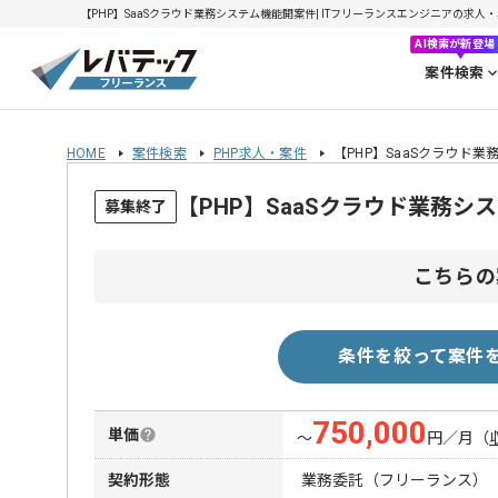
【PHP】SaaSクラウド業務システム機能開案件| ITフリーランスエンジニアの求人・案件(
AI検索が新登場
案件検索
HOME
案件検索
PHP求人・案件
【PHP】SaaSクラウド
【PHP】SaaSクラウド業務
募集終了
こちらの
条件を絞って案件
750,000
単価
〜
円／月
（
契約形態
業務委託（フリーランス）