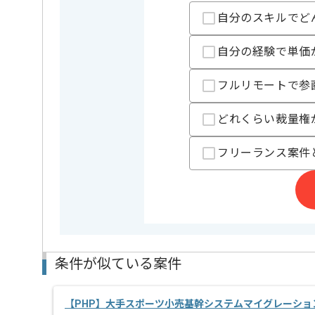
精算基準時間
140時間
自分のスキルでど
支払いサイト
15日
自分の経験で単価
担当者より
フルリモートで参
週5日をリモートでの作業を想定しております。
現場での作業が必要な場合はご相談させていただきま
どれくらい裁量権
取引実績のある企業の案件です。
これまでの経験を活かしてご活躍いただけます。
フリーランス案件
長期案件ですので腰を据えて作業されたい方におすす
ぜひ一度、ご商談で雰囲気を掴んでいただき、参画の
条件が似ている案件
【PHP】大手スポーツ小売基幹システムマイグレーショ