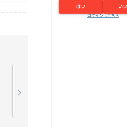
はい
い
ログインはこちら
【PHP/JavaScript
/SQL】放送局向けWEB
シ...の求人・案件
450,000
〜
円／月
業務委託
福島（大阪府）