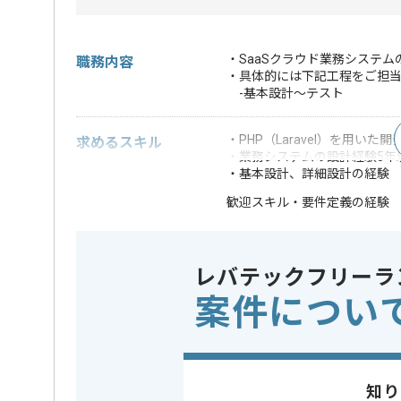
・SaaSクラウド業務システ
職務内容
・具体的には下記工程をご担
-基本設計～テスト
・PHP（Laravel）を用いた
求めるスキル
・業務システムの設計経験5年
・基本設計、詳細設計の経験
・要件定義の経験
歓迎スキル
※上記に似た経験やスキルをお持ち
レバテックフリーラ
フレームワーク
この案件で扱う技術
Laravel
案件につい
特徴
この案件のポイント
20代活躍中
精算条件
有
精算・お支払い
知り