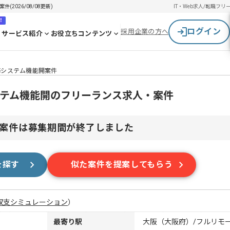
2026/08/08更新)
IT・Web求人/転職
フリ
！
ログイン
採用企業の方へ
サービス紹介
お役立ちコンテンツ
業務システム機能開案件
システム機能開のフリーランス求人・案件
案件は募集期間が終了しました
を探す
似た案件を提案してもらう
収支シミュレーション
）
最寄り駅
大阪（大阪府）/フルリモ