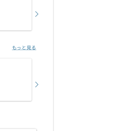
450,000
〜
円／月
業務委託
福島（大阪府）
もっと見る
【PHP/Java】保険業界向けWebシステム
700,000
〜
円／月
業務委託
神谷町（東京都）