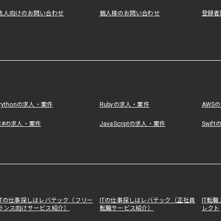
法人向けのお問い合わせ
個人様のお問い合わせ
登録者
Pythonの求人・案件
Rubyの求人・案件
AWS
C#の求人・案件
JavaScriptの求人・案件
Swif
ITの仕事探しはレバテック（フリー
ITの仕事探しはレバテック（正社員
IT転
ランス向けサービス紹介）
転職サービス紹介）
レクト