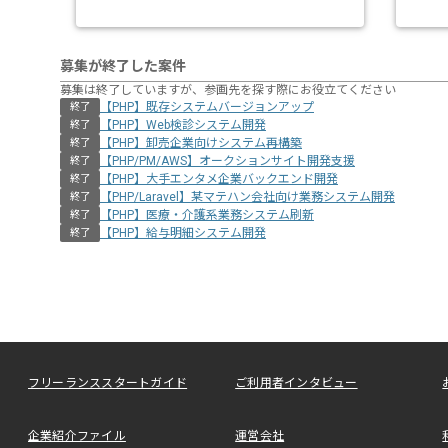
募集が終了した案件
募集は終了していますが、参画先を探す際にお役立てください
【PHP】既存システムバージョンアップ
終了
【PHP】Web検診システム開発
終了
【PHP】卸売企業向けシステム再構築
終了
【PHP/PM/AWS】オークションサイト開発支援
終了
【PHP】大手エンタメ企業バックエンド開発
終了
【PHP/Laravel】某マテハン会社向け業務システム開発
終了
【PHP】医療・介護系業務システム刷新
終了
【PHP】給与明細システム開発
終了
フリーランススタートガイド
ご利用者インタビュー
企業紹介ファイル
運営会社