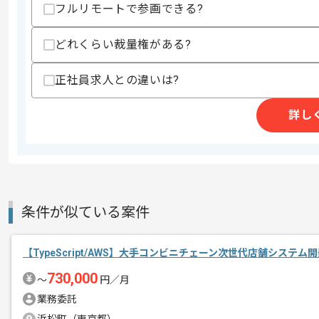
・技術リーダーとして複数エンジニアを
フルリモートで参画できる?
・前述開発環境に準ずる実務経験(3年以
・Gitを用いたチーム開発経験
・コードレビューの経験
どれくらい裁量権がある?
スキルに不安がある方へ
正社員求人との違いは?
上記に似た経験やスキルをお持ちであれば申
詳し
商談回数
1回
その他募集要項
募集人数
1人
作業開始日
2025/09/16
条件が似ている案件
レバテックでの実績がある企業の案件で
【TypeScript/AWS】大手コンビニチェーン次世代店舗システ
エージェントからのコ
730,000
メント
〜
円／月
Reactの経験を活かすことができます。
業務委託