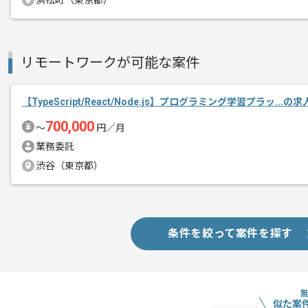
浜松町（東京都）
新しいアイディアや技術を積極的に導入
経験豊富なエンジニアと成長が出来る環
リモートワークが可能な案件
リモート作業を導入しております。
【TypeScript/React/Node.js】プログラミング学習プラッ...の
700,000
〜
円／月
業務委託
渋谷（東京都）
条件を絞って案件を探す
似た案