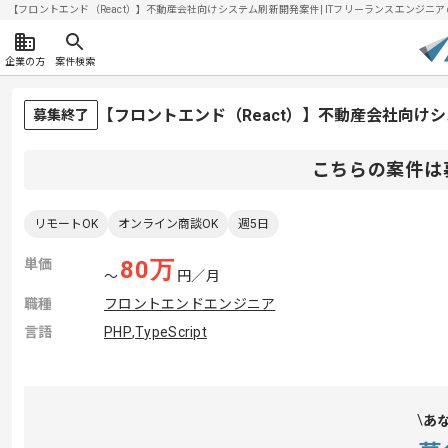
【フロントエンド（React）】不動産会社向けシステム刷新開発案件| ITフリーランスエンジニアの求人
企業の方
案件検索
【フロントエンド（React）】不動産会社向け
募集終了
こちらの案件は
リモートOK
オンライン商談OK
週5日
単価
80
万
〜
円／月
職種
フロントエンドエンジニア
言語
PHP
,
TypeScript
あ