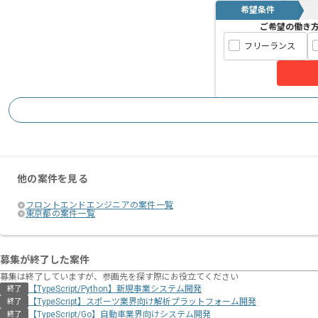
希望条件
ご希望の働き
フリーランス
他の案件を見る
フロントエンドエンジニアの案件一覧
東京都の案件一覧
募集が終了した案件
募集は終了していますが、参画先を探す際にお役立てください
【TypeScript/Python】新規事業システム開発
終了
【TypeScript】スポーツ業界向け解析プラットフォーム開発
終了
【TypeScript/Go】自動車業界向けシステム開発
終了