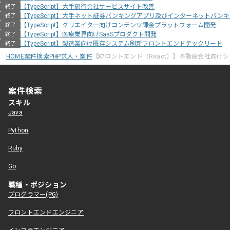
【TypeScript】大手旅行会社サービスサイト改善
終了
【TypeScript】大手ネット証券バンキングアプリ及びインターネットバン
終了
【TypeScript】クリエイター向けコンテンツ課金プラットフォーム開発
終了
【TypeScript】医療業界向けSaaSプロダクト開発
終了
【TypeScript】製造業向け既存システム刷新フロントエンドテックリード
終了
HOME
案件検索
PHP求人・案件
【フロントエンド（React）】不動産会社向け
案件検索
スキル
Java
Python
Ruby
Go
職種・ポジション
プログラマー(PG)
フロントエンドエンジニア