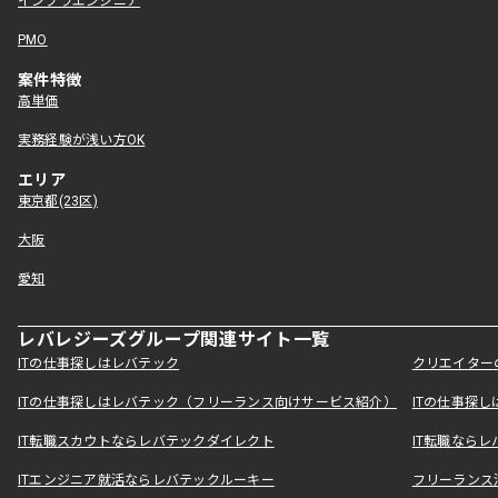
インフラエンジニア
PMO
案件特徴
高単価
実務経験が浅い方OK
エリア
東京都(23区)
大阪
愛知
レバレジーズグループ関連サイト一覧
ITの仕事探しはレバテック
クリエイター
ITの仕事探しはレバテック（フリーランス向けサービス紹介）
ITの仕事探
IT転職スカウトならレバテックダイレクト
IT転職なら
ITエンジニア就活ならレバテックルーキー
フリーランス