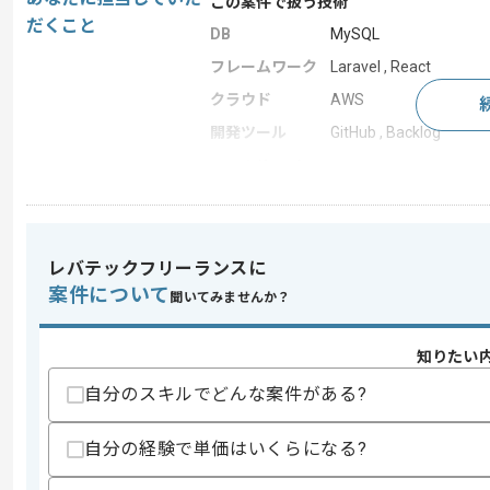
この案件で扱う技術
だくこと
DB
MySQL
フレームワーク
Laravel , React
クラウド
AWS
開発ツール
GitHub , Backlog
この案件のポイント
業務内容
システム開発
特徴
参画実績あり , 20代活躍中
レバテックフリーランスに
案件について
聞いてみませんか？
求めるスキル
スキル
・ReactとTypeScriptの経験
知りたい
・フロントエンドチームの開発リード経
・中規模チームにおけるフロントエンド
自分のスキルでどんな案件がある?
・toB サービスの開発実務経験
歓迎スキル
自分の経験で単価はいくらになる?
・Remixの経験