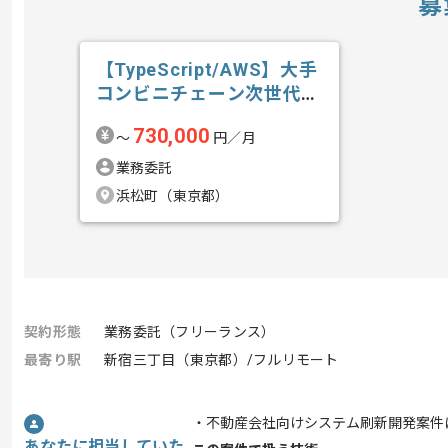
募
【TypeScript/AWS】大手
コンビニチェーン次世代
店...の求人・案件
730,000
〜
円／月
業務委託
浜松町（東京都）
契約形態
業務委託（フリーランス）
最寄り駅
新宿三丁目（東京都）/フルリモート
・不動産会社向けシステム刷新開発案件
あなたに担当していた