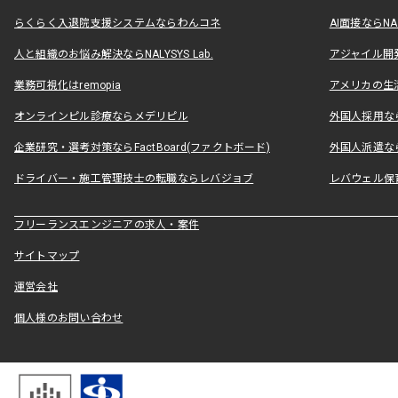
らくらく入退院支援システムならわんコネ
AI面接ならNAL
人と組織のお悩み解決ならNALYSYS Lab.
アジャイル開発なら
業務可視化はremopia
アメリカの生活
オンラインピル診療ならメデリピル
外国人採用ならLe
企業研究・選考対策ならFactBoard(ファクトボード)
外国人派遣なら
ドライバー・施工管理技士の転職ならレバジョブ
レバウェル保
フリーランスエンジニアの求人・案件
サイトマップ
運営会社
個人様のお問い合わせ