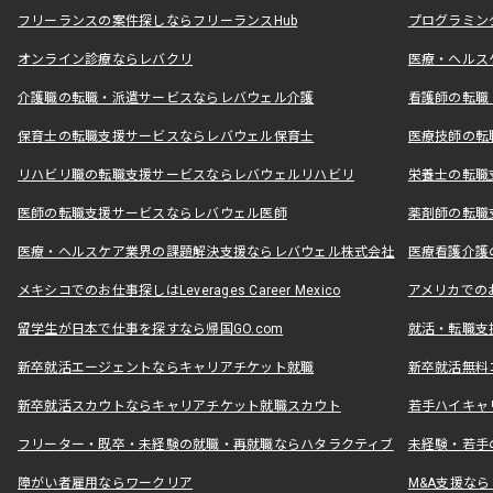
フリーランスの案件探しならフリーランスHub
プログラミン
オンライン診療ならレバクリ
医療・ヘルス
介護職の転職・派遣サービスならレバウェル介護
看護師の転職
保育士の転職支援サービスならレバウェル保育士
医療技師の転
リハビリ職の転職支援サービスならレバウェルリハビリ
栄養士の転職
医師の転職支援サービスならレバウェル医師
薬剤師の転職
医療・ヘルスケア業界の課題解決支援ならレバウェル株式会社
医療看護介護の
メキシコでのお仕事探しはLeverages Career Mexico
アメリカでのお仕事
留学生が日本で仕事を探すなら帰国GO.com
就活・転職支
新卒就活エージェントならキャリアチケット就職
新卒就活無料
新卒就活スカウトならキャリアチケット就職スカウト
若手ハイキャ
フリーター・既卒・未経験の就職・再就職ならハタラクティブ
未経験・若手
障がい者雇用ならワークリア
M&A支援な