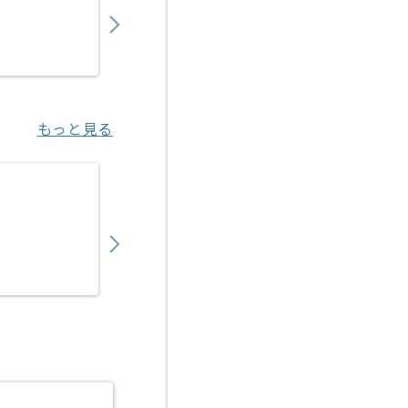
〜
円／月
業務委託
九段下（東京都）
もっと見る
【PHP/Java】保険業界向けWebシステム
700,000
〜
円／月
業務委託
神谷町（東京都）