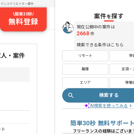
ーランスクリエイター案件
\
簡単30秒
/
案件
探す
を
無料登録
現在公開中の案件は
2668
件
検索できる条件はこちら
ス求人・案件
リモート
単
職種
言語・
エリア
稼働
検索する
AI検索を使ってみる
簡単30秒 無料サポー
ート
フリーランスの経験はございま