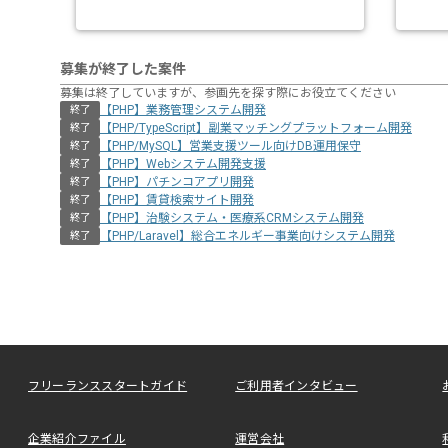
募集が終了した案件
募集は終了していますが、参画先を探す際にお役立てください
【PHP】業務管理システム開発
終了
【PHP/TypeScript】副業マッチングプラットフォーム開発
終了
【PHP/MySQL】営業支援ツール向けDB運用保守
終了
【PHP】Webシステム開発支援
終了
【PHP】パチンコアプリ開発
終了
【PHP】賃貸検索サイト開発
終了
【PHP】治験システム・医療系CRMシステム開発
終了
【PHP/Laravel】総合エネルギー事業向けシステム開発
終了
フリーランススタートガイド
ご利用者インタビュー
企業紹介ファイル
運営会社