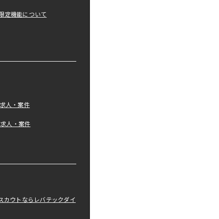
限定機能について
の求人・案件
tの求人・案件
職スカウトならレバテックダイ