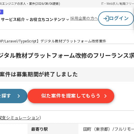
ンスエンジニアの求人・案件(2026/08/06更新)
IT・Web求人/転職
フリ
！
ログイン
採用企業の方へ
サービス紹介
お役立ちコンテンツ
HP/Laravel/TypeScript】デジタル教材プラットフォーム改修案件
cript】デジタル教材プラットフォーム改修のフリーラン
案件は募集期間が終了しました
を探す
似た案件を提案してもらう
収支シミュレーション
）
最寄り駅
田町（東京都）/フルリモ