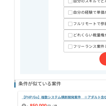
自分のスキルでど
特徴
参画実績
自分の経験で単価
精算条件
有
精算・お支払い
精算基準時間
140時間
フルリモートで参
支払いサイト
15日
どれくらい裁量権
フリーランス案件
担当者より
レバテックでの実績がある企業の案件でございます。
PHPおよびTypeScriptでの開発経験を活かすことがで
少数精鋭チームのコアメンバーとしてご活躍いただき
よりよいサービスの提供を目指して、
提案を積極的に取り入れながらプロジェクトを進めて
改善案や意見が歓迎され、活発なコミュニケーション
条件が似ている案件
長期的に参画されたい方にオススメの案件です。
基本的にリモートでの作業を導入しております。
【PHP/Go】複数システム横断開発案件 ※アダルト含
850,000