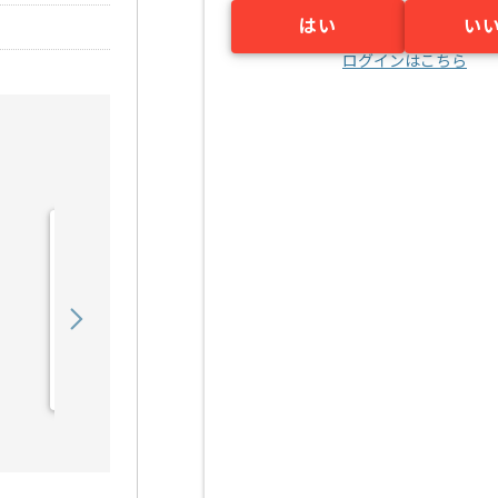
はい
い
ログインはこちら
【PHP/Laravel】卸売販売
向けECサイト開発の求
人・案件
750,000
〜
円／月
業務委託
九段下（東京都）