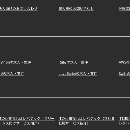
法人向けのお問い合わせ
個人様のお問い合わせ
登録者
Pythonの求人・案件
Rubyの求人・案件
AWS
C#の求人・案件
JavaScriptの求人・案件
Swif
ITの仕事探しはレバテック（フリー
ITの仕事探しはレバテック（正社員
IT転
ランス向けサービス紹介）
転職サービス紹介）
レクト