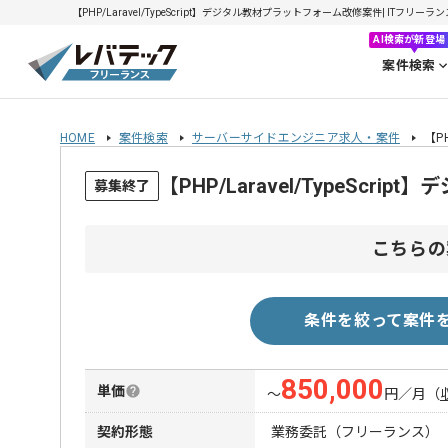
【PHP/Laravel/TypeScript】デジタル教材プラットフォーム改修案件| ITフリーラ
AI検索が新登場
案件検索
HOME
案件検索
サーバーサイドエンジニア求人・案件
【P
【PHP/Laravel/TypeS
募集終了
こちらの
条件を絞って案件
850,000
単価
〜
円／月
（
契約形態
業務委託（フリーランス）