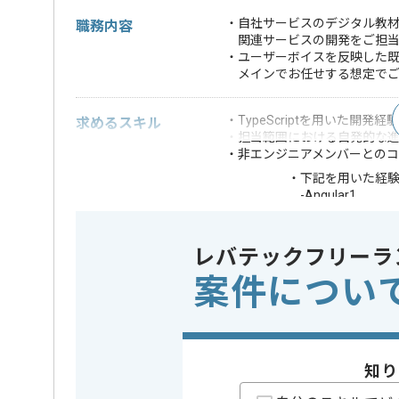
・自社サービスのデジタル教
職務内容
関連サービスの開発をご担当
・ユーザーボイスを反映した
メインでお任せする想定でご
・TypeScriptを用いた開発経験
求めるスキル
・担当範囲における自発的な
・非エンジニアメンバーとの
・下記を用いた経
-Angular1
-Vue3
-Yii2
歓迎スキル
-Laravel>=10
レバテックフリーラ
-React16
案件につい
-FuelPHP
・DDDのエッセン
※上記に似た経験やスキルをお持ち
業界
人材･教育
この案件のポイント
知り
業務内容
追加開発 