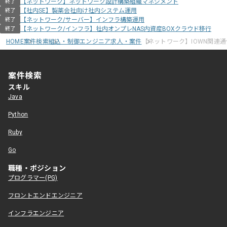
【ネットワーク】ネットワーク設計構築組織マネジメント
終了
【社内SE】製薬会社向け社内システム運用
終了
【ネットワーク/サーバー】インフラ構築運用
終了
【ネットワーク/インフラ】社内オンプレNAS内資産BOXクラウド移行
終了
HOME
案件検索
組込・制御エンジニア求人・案件
【ネットワーク】IOWN関連
案件検索
スキル
Java
Python
Ruby
Go
職種・ポジション
プログラマー(PG)
フロントエンドエンジニア
インフラエンジニア