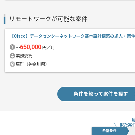
リモートワークが可能な案件
【Cisco】データセンターネットワーク基本設計構築の求人・案
650,000
〜
円／月
業務委託
扇町（神奈川県）
条件を絞って案件を探す
似た案
希望条件