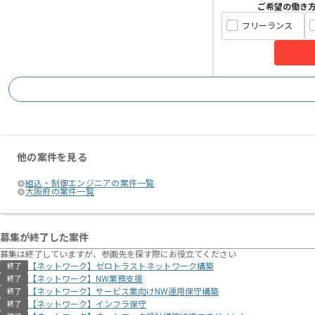
ご希望の働き
フリーランス
他の案件を見る
組込・制御エンジニアの案件一覧
大阪府の案件一覧
募集が終了した案件
募集は終了していますが、参画先を探す際にお役立てください
【ネットワーク】ゼロトラストネットワーク構築
終了
【ネットワーク】NW業務支援
終了
【ネットワーク】サービス業向けNW運用保守構築
終了
【ネットワーク】インフラ保守
終了