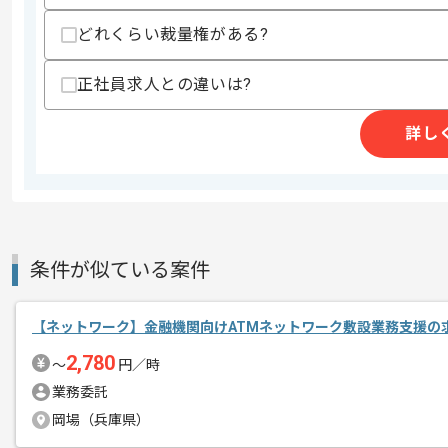
どれくらい裁量権がある?
精算条件
有
精算・お支払い
精算基準時間
140時間〜180時間
正社員求人との違いは?
支払いサイト
15日
詳し
商談回数
2回
その他募集要項
募集人数
3人
作業開始日
2025/10/01
条件が似ている案件
【ネットワーク】金融機関向けATMネットワーク敷設業務支援の
週5日常駐での作業を想定しております
エージェントからのコ
2,780
〜
円／時
メント
業務委託
岡場（兵庫県）