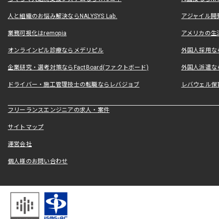
人と組織のお悩み解決ならNALYSYS Lab.
アジャイル開発なら
業務可視化はremopia
アメリカの生活
オンラインピル診療ならメデリピル
外国人採用ならLe
企業研究・選考対策ならFactBoard(ファクトボード)
外国人派遣なら
ドライバー・施工管理技士の転職ならレバジョブ
レバウェル保
フリーランスエンジニアの求人・案件
サイトマップ
運営会社
個人様のお問い合わせ