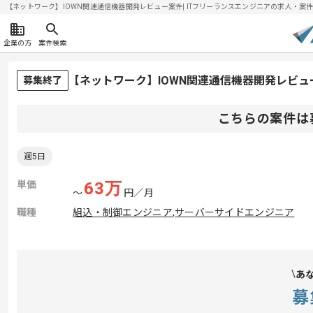
【ネットワーク】IOWN関連通信機器開発レビュー案件| ITフリーランスエンジニアの求人・案件(20
企業の方
案件検索
【ネットワーク】IOWN関連通信機器開発レビ
募集終了
こちらの案件は
週5日
単価
63
万
〜
円／月
職種
組込・制御エンジニア
,
サーバーサイドエンジニア
あ
募