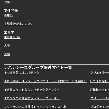
PMO
案件特徴
高単価
実務経験が浅い方OK
エリア
東京都(23区)
大阪
愛知
レバレジーズグループ関連サイト一覧
ITの仕事探しはレバテック
クリエイター
ITの仕事探しはレバテック（フリーランス向けサービス紹介）
ITの仕事探
IT転職スカウトならレバテックダイレクト
IT転職なら
ITエンジニア就活ならレバテックルーキー
フリーランス
フリーランスの案件探しならフリーランスHub
プログラミン