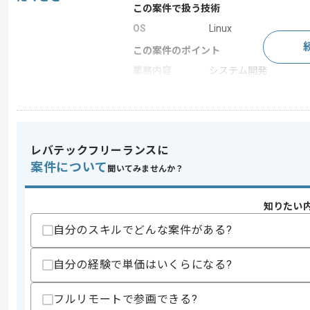
この案件で扱う技術
OS
Linux
この案件のポイント
業務内容
システム開発
特徴
長期プロジェクト
求めるスキル
レバテックフリーランスに
スキル
・組込結合試験設計、実施経験
案件について
聞いてみませんか？
・NW技術(TCP、IP)に関する知識、も
・LinuxOSを使用した組込開発もしく
・通信機能(Socketなど)開発もしくは
知りたい
歓迎スキル
自分のスキルでどんな案件がある?
・NW構築の経験
自分の経験で単価はいくらになる?
スキルに不安がある方へ
上記に似た経験やスキルをお持ちであれば申
フルリモートで参画できる?