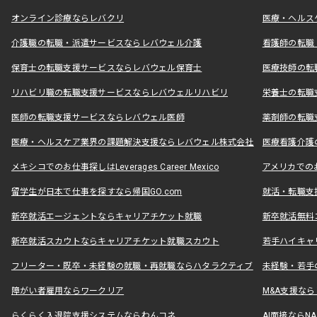
オンライン診療ならレバクリ
医療・ヘルス
介護職の転職・派遣サービスならレバウェル介護
看護師の転職
保育士の転職支援サービスならレバウェル保育士
医療技師の転
リハビリ職の転職支援サービスならレバウェルリハビリ
栄養士の転職
医師の転職支援サービスならレバウェル医師
薬剤師の転職
医療・ヘルスケア業界の課題解決支援ならレバウェル株式会社
医療看護介護の
メキシコでのお仕事探しはLeverages Career Mexico
アメリカでのお仕事
留学生が日本で仕事を探すなら帰国GO.com
就活・転職支
新卒就活エージェントならキャリアチケット就職
新卒就活無料
新卒就活スカウトならキャリアチケット就職スカウト
若手ハイキャ
フリーター・既卒・未経験の就職・再就職ならハタラクティブ
未経験・若手
障がい者雇用ならワークリア
M&A支援な
らくらく入退院支援システムならわんコネ
AI面接ならNAL