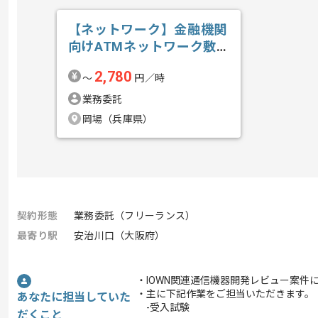
【ネットワーク】金融機関
向けATMネットワーク敷
設業務支援の求人・案件
2,780
〜
円／時
業務委託
岡場（兵庫県）
契約形態
業務委託（フリーランス）
最寄り駅
安治川口（大阪府）
・IOWN関連通信機器開発レビュー案件
・主に下記作業をご担当いただきます。
あなたに担当していた
-受入試験
だくこと