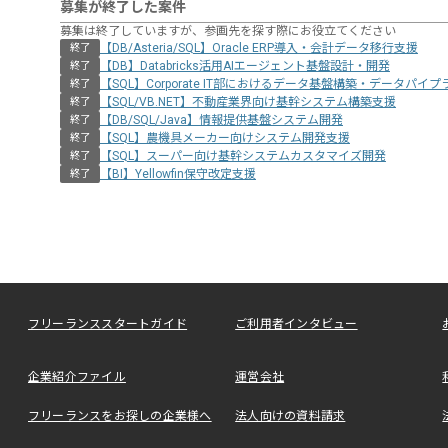
募集が終了した案件
募集は終了していますが、参画先を探す際にお役立てください
【DB/Asteria/SQL】Oracle ERP導入・会計データ移行支援
終了
【DB】Databricks活用AIエージェント基盤設計・開発
終了
【SQL】Corporate IT部におけるデータ基盤構築・データパイ
終了
【SQL/VB.NET】不動産業界向け基幹システム構築支援
終了
【DB/SQL/Java】情報提供基盤システム開発
終了
【SQL】農機具メーカー向けシステム開発支援
終了
【SQL】スーパー向け基幹システムカスタマイズ開発
終了
【BI】Yellowfin保守改定支援
終了
フリーランススタートガイド
ご利用者インタビュー
企業紹介ファイル
運営会社
フリーランスをお探しの企業様へ
法人向けの資料請求