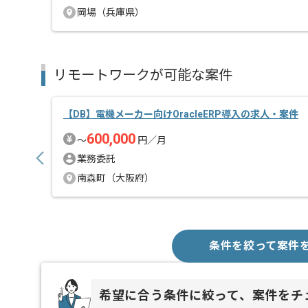
岡場（兵庫県）
リモートワークが可能な案件
【DB】電機メーカー向けOracleERP導入の求人・案件
600,000
〜
円／月
業務委託
南森町（大阪府）
条件を絞って案件
希望に合う条件に絞って、案件をチ