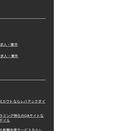
の求人・案件
tの求人・案件
職スカウトならレバテックダイ
ラミング特化のQAサイトな
テイル
の転職支援サービスならレ