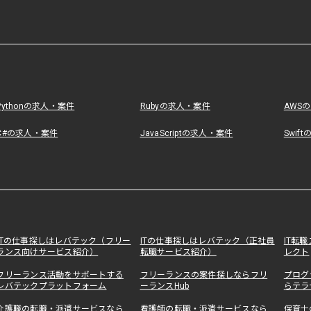
Pythonの求人・案件
Rubyの求人・案件
AWS
C#の求人・案件
JavaScriptの求人・案件
Swif
ITの仕事探しはレバテック（フリー
ITの仕事探しはレバテック（正社員
IT転
ランス向けサービス紹介）
転職サービス紹介）
レクト
フリーランス活動をサポートする
フリーランスの案件探しならフリ
プログ
レバテックプラットフォーム
ーランスHub
らテラ
介護職の転職・派遣サービスなら
看護師の転職・派遣サービスなら
保育士