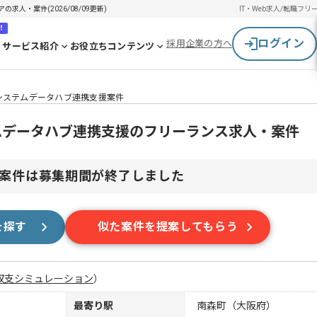
の求人・案件(2026/08/09更新)
IT・Web求人/転職
フリ
！
ログイン
採用企業の方へ
サービス紹介
お役立ちコンテンツ
l】業務システムデータハブ連携支援案件
務システムデータハブ連携支援のフリーランス求人・案件
案件は募集期間が終了しました
を探す
似た案件を提案してもらう
収支シミュレーション
）
最寄り駅
南森町（大阪府）