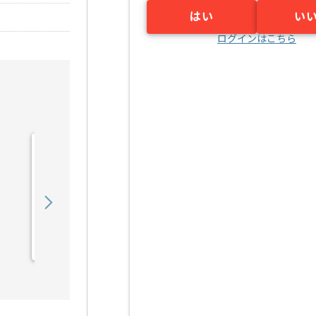
はい
い
ログインはこちら
【AWS】IT業界向けシス
テム開発構築の求人・案件
450,000
〜
円／月
業務委託
烏丸（京都府）