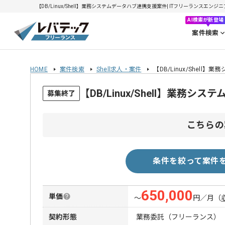
【DB/Linux/Shell】業務システムデータハブ連携支援案件| ITフリーランスエンジニア
AI検索が新登場
案件検索
HOME
案件検索
Shell求人・案件
【DB/Linux/Shel
【DB/Linux/Shell】業
募集終了
こちらの
条件を絞って案件
650,000
単価
〜
円／月
（
契約形態
業務委託（フリーランス）