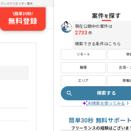
ーランスクリエイター案件
\
簡単30秒
/
案件
探す
を
無料登録
現在公開中の案件は
2733
件
検索できる条件はこちら
リモート
単
職種
言語・
エリア
稼働
検索する
AI検索を使ってみる
簡単30秒 無料サポー
フリーランスの経験はございま