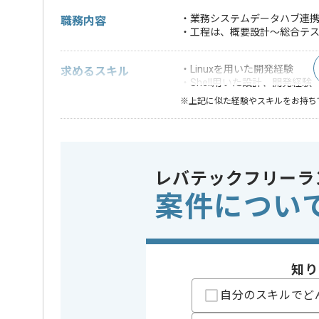
・業務システムデータハブ連
職務内容
・工程は、概要設計〜総合テ
・Linuxを用いた開発経験
求めるスキル
・Shell用いた設計、開発経験
※上記に似た経験やスキルをお持ち
OS
この案件で扱う技術
Linux
レバテックフリーラ
業務内容
システム
この案件のポイント
案件につい
特徴
参画実績
精算条件
有
精算・お支払い
精算基準時間
140時間
知り
支払いサイト
15日
自分のスキルでど