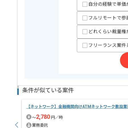
担当者より
自分の経験で単価
レバテックでの実績がある企業の案件でございます。
フルリモートで参
複数案件を保有している企業ですので、
ご経験と実績に応じてスライド案件のご提案も差し上
どれくらい裁量権
新しいアイディアや技術を積極的に導入し、
経験豊富なエンジニアと成長が出来る環境でございま
フリーランス案件
スキルアップされたい方、長期的に参画されたい方に
週5日常駐での作業を想定しております。
条件が似ている案件
【ネットワーク】金融機関向けATMネットワーク敷設業
2,780
〜
円／時
業務委託