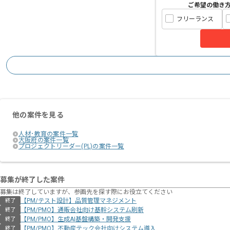
ご希望の働き
フリーランス
他の案件を見る
人材･教育の案件一覧
大阪府の案件一覧
プロジェクトリーダー(PL)の案件一覧
募集が終了した案件
募集は終了していますが、参画先を探す際にお役立てください
【PM/テスト設計】品質管理マネジメント
終了
【PM/PMO】通販会社向け基幹システム刷新
終了
【PM/PMO】生成AI基盤構築・開発支援
終了
【PM/PMO】不動産テック会社向けシステム導入
終了