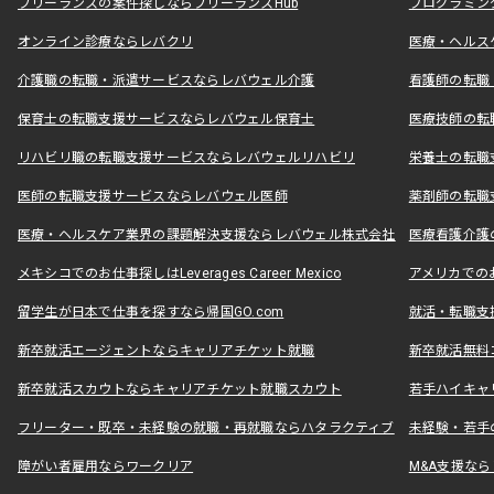
フリーランスの案件探しならフリーランスHub
プログラミン
オンライン診療ならレバクリ
医療・ヘルス
介護職の転職・派遣サービスならレバウェル介護
看護師の転職
保育士の転職支援サービスならレバウェル保育士
医療技師の転
リハビリ職の転職支援サービスならレバウェルリハビリ
栄養士の転職
医師の転職支援サービスならレバウェル医師
薬剤師の転職
医療・ヘルスケア業界の課題解決支援ならレバウェル株式会社
医療看護介護の
メキシコでのお仕事探しはLeverages Career Mexico
アメリカでのお仕事
留学生が日本で仕事を探すなら帰国GO.com
就活・転職支
新卒就活エージェントならキャリアチケット就職
新卒就活無料
新卒就活スカウトならキャリアチケット就職スカウト
若手ハイキャ
フリーター・既卒・未経験の就職・再就職ならハタラクティブ
未経験・若手
障がい者雇用ならワークリア
M&A支援な