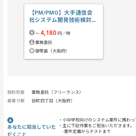
【PM/PMO】大手通信会
社システム開発技術検討業
務の求人・案件
4,180
〜
円／時
業務委託
御幣島（大阪府）
契約形態
業務委託（フリーランス）
最寄り駅
谷町四丁目（大阪府）
・小中学校向けのシステム案件に携わっ
・主に下記作業をご担当いただきます。
あなたに担当していた
-要件定義からテストまで
だくこと