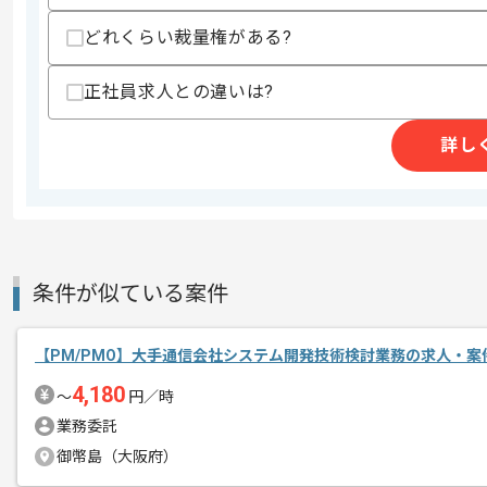
精算条件
有
精算・お支払い
精算基準時間
140時間〜180時間
どれくらい裁量権がある?
支払いサイト
15日
正社員求人との違いは?
詳し
商談回数
2回
その他募集要項
募集人数
1人
作業開始日
2025/09/17
条件が似ている案件
PM、PMO経験を活かすことができます
エージェントからのコ
複数案件を保有している企業ですので、
【PM/PMO】大手通信会社システム開発技術検討業務の求人・案
メント
ご経験と実績に応じてスライド案件のご
4,180
〜
円／時
新しいアイディアや技術を積極的に導入
業務委託
経験豊富なエンジニアと成長が出来る環
御幣島（大阪府）
スキルアップされたい方、長期的に参画