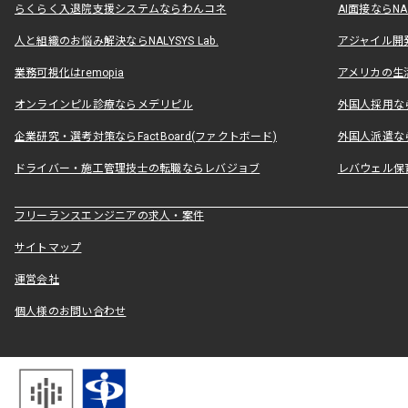
らくらく入退院支援システムならわんコネ
AI面接ならNAL
人と組織のお悩み解決ならNALYSYS Lab.
アジャイル開発なら
業務可視化はremopia
アメリカの生活
オンラインピル診療ならメデリピル
外国人採用ならLe
企業研究・選考対策ならFactBoard(ファクトボード)
外国人派遣なら
ドライバー・施工管理技士の転職ならレバジョブ
レバウェル保
フリーランスエンジニアの求人・案件
サイトマップ
運営会社
個人様のお問い合わせ