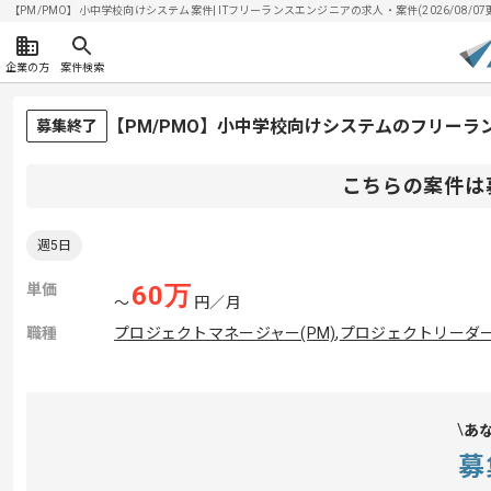
【PM/PMO】小中学校向けシステム案件| ITフリーランスエンジニアの求人・案件(2026/08/07
企業の方
案件検索
【PM/PMO】小中学校向けシステムのフリーラ
募集終了
こちらの案件は
週5日
単価
60
万
〜
円／月
職種
プロジェクトマネージャー(PM)
,
プロジェクトリーダー(
あ
募