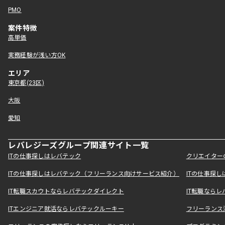
PMO
案件特徴
高単価
実務経験が浅い方OK
エリア
東京都(23区)
大阪
愛知
レバレジーズグループ関連サイト一覧
ITの仕事探しはレバテック
クリエイター
ITの仕事探しはレバテック（フリーランス向けサービス紹介）
ITの仕事探
IT転職スカウトならレバテックダイレクト
IT転職なら
ITエンジニア就活ならレバテックルーキー
フリーランス