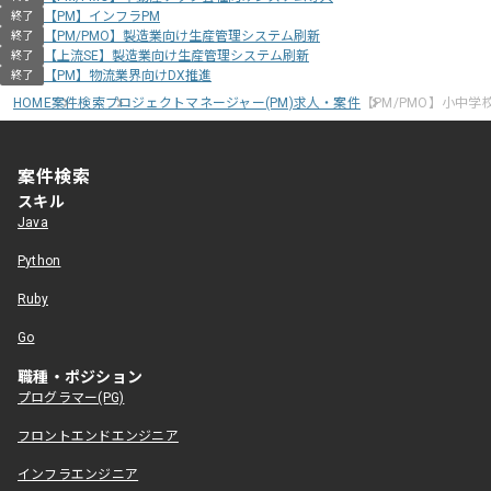
【PM】インフラPM
終了
【PM/PMO】製造業向け生産管理システム刷新
終了
【上流SE】製造業向け生産管理システム刷新
終了
【PM】物流業界向けDX推進
終了
HOME
案件検索
プロジェクトマネージャー(PM)求人・案件
【PM/PMO】小中
案件検索
スキル
Java
Python
Ruby
Go
職種・ポジション
プログラマー(PG)
フロントエンドエンジニア
インフラエンジニア