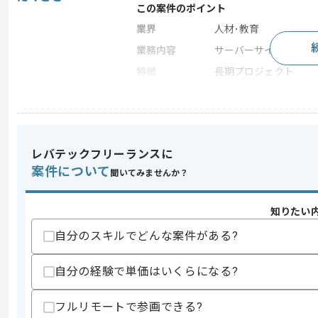
この案件のポイント
業界
人材･教育
業務内容
サーバーサイド開発
特徴
長期プロジェクト
求めるスキル
スキル
・PM、PMOまたはPLの経験2年以上
レバテックフリーランスに
・SQLを用いた開発経験
案件について
・サーバの知見
聞いてみませんか？
歓迎スキル
知りたい
・小中学校向け案件への参画経験
自分のスキルでどんな案件がある?
スキルに不安がある方へ
上記に似た経験やスキルをお持ちであれば申
自分の経験で単価はいくらになる?
フルリモートで参画できる?