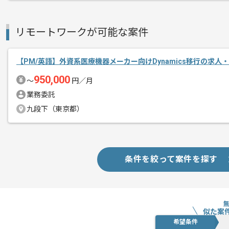
週5日常駐での作業を想定しております
リモートワークが可能な案件
【PM/英語】外資系医療機器メーカー向けDynamics移行の求人
950,000
〜
円／月
業務委託
九段下（東京都）
条件を絞って案件を探す
似た案
希望条件