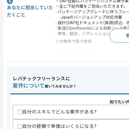
・SAP社製ECパッケージシステム保守
・主に下記作業をご担当いただきます。
あなたに担当していた
- パッケージアップグレードに伴うフレームワ
だくこと
-Javaのバージョンアップ対応作業
- 設計(SAP社ドキュメント(英語)読込
- 製造(OpenRewriteによる自動ソース
- 単体、結合、リグレッションテスト
この案件で扱う技術
フレームワーク
Spring
この案件のポイント
業務内容
システム開発
特徴
20代活躍中 , 30代活躍
レバテックフリーランスに
案件について
聞いてみませんか？
求めるスキル
知りたい
スキル
・Springを利用したWEBアプリの開発経
自分のスキルでどんな案件がある?
・フレームワークやJavaを用いたバー
歓迎スキル
自分の経験で単価はいくらになる?
・OpenRewrite利用経験