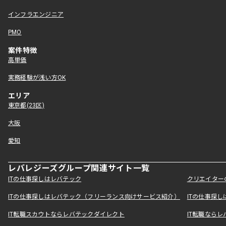
インフラエンジニア
PMO
案件特徴
高単価
実務経験が浅い方OK
エリア
東京都(23区)
大阪
愛知
レバレジーズグループ関連サイト一覧
ITの仕事探しはレバテック
クリエイター
ITの仕事探しはレバテック（フリーランス向けサービス紹介）
ITの仕事探
IT転職スカウトならレバテックダイレクト
IT転職なら