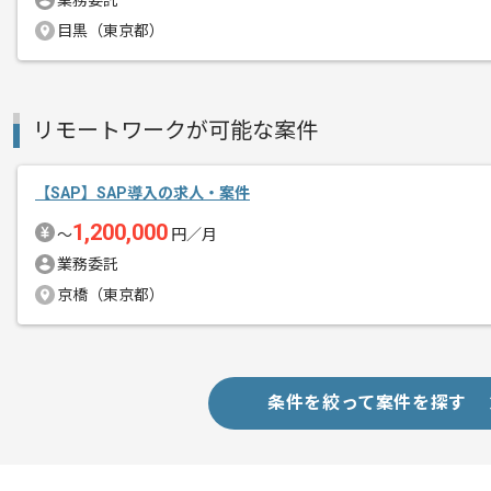
業務委託
経験豊富なメンバーと成長が出来る環境
目黒（東京都）
スキルアップされたい方、長期的に参画
基本的には一部リモート作業を見込んで
リモートワークが可能な案件
【SAP】SAP導入の求人・案件
1,200,000
〜
円／月
業務委託
京橋（東京都）
条件を絞って案件を探す