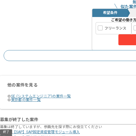
似た案
希望条件
ご希望の働き
フリーランス
他の案件を見る
SE (システムエンジニア)の案件一覧
東京都の案件一覧
募集が終了した案件
募集は終了していますが、参画先を探す際にお役立てください
【SAP】SAP固定資産管理モジュール導入
終了