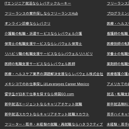
ITエンジニア就活ならレバテックルーキー
フリーランス
フリーランスの案件探しならフリーランスHub
プログラミン
オンライン診療ならレバクリ
医療・ヘルス
介護職の転職・派遣サービスならレバウェル介護
看護師の転職
保育士の転職支援サービスならレバウェル保育士
医療技師の転
リハビリ職の転職支援サービスならレバウェルリハビリ
栄養士の転職
医師の転職支援サービスならレバウェル医師
薬剤師の転職
医療・ヘルスケア業界の課題解決支援ならレバウェル株式会社
医療看護介護の
メキシコでのお仕事探しはLeverages Career Mexico
アメリカでのお仕事
留学生が日本で仕事を探すなら帰国GO.com
就活・転職支
新卒就活エージェントならキャリアチケット就職
新卒就活無料
新卒就活スカウトならキャリアチケット就職スカウト
若手ハイキャ
フリーター・既卒・未経験の就職・再就職ならハタラクティブ
未経験・若手