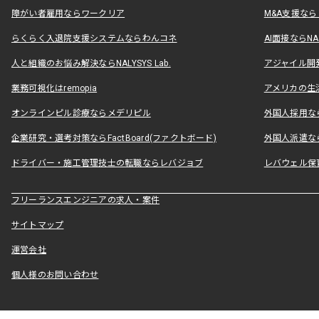
障がい者雇用ならワークリア
M&A支援な
らくらく入退院支援システムならわんコネ
AI面接ならNAL
人と組織のお悩み解決ならNALYSYS Lab.
アジャイル開発なら
業務可視化はremopia
アメリカの生活
オンラインピル診療ならメデリピル
外国人採用ならLe
企業研究・選考対策ならFactBoard(ファクトボード)
外国人派遣なら
ドライバー・施工管理技士の転職ならレバジョブ
レバウェル保
フリーランスエンジニアの求人・案件
サイトマップ
運営会社
個人様のお問い合わせ