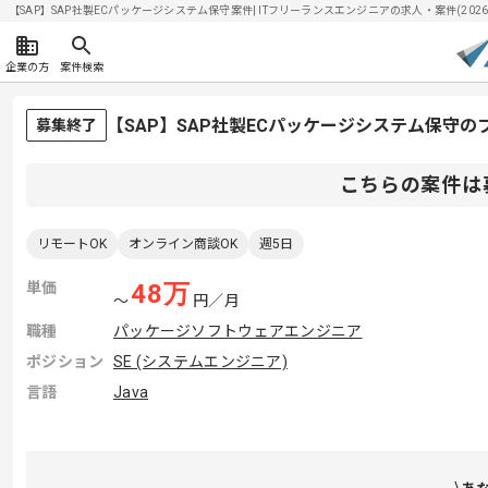
【SAP】SAP社製ECパッケージシステム保守案件| ITフリーランスエンジニアの求人・案件(2026/0
企業の方
案件検索
【SAP】SAP社製ECパッケージシステム保守
募集終了
こちらの案件は
リモートOK
オンライン商談OK
週5日
単価
48
万
〜
円／月
職種
パッケージソフトウェアエンジニア
ポジション
SE (システムエンジニア)
言語
Java