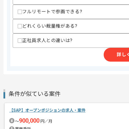
・SAP Commerceを用いた開発経験
フルリモートで参画できる?
スキルに不安がある方へ
上記に似た経験やスキルをお持ちであれば申
どれくらい裁量権がある?
正社員求人との違いは?
商談回数
2回
その他募集要項
詳し
募集人数
1人
作業開始日
2025/09/01
レバテックでの実績がある企業の案件で
条件が似ている案件
エージェントからのコ
メント
SAPの経験を活かすことができます。
【SAP】オープンポジションの求人・案件
複数案件を保有している企業ですので、
900,000
ご経験と実績に応じて別案件のご提案も
〜
円／月
新しいアイディアや技術を積極的に導入