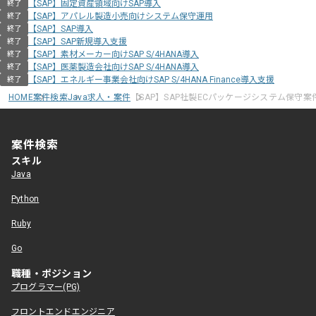
【SAP】固定資産領域向けSAP導入
終了
【SAP】アパレル製造小売向けシステム保守運用
終了
【SAP】SAP導入
終了
【SAP】SAP新規導入支援
終了
【SAP】素材メーカー向けSAP S/4HANA導入
終了
【SAP】医薬製造会社向けSAP S/4HANA導入
終了
【SAP】エネルギー事業会社向けSAP S/4HANA Finance導入支援
終了
HOME
案件検索
Java求人・案件
【SAP】SAP社製ECパッケージシステム保守案
案件検索
スキル
Java
Python
Ruby
Go
職種・ポジション
プログラマー(PG)
フロントエンドエンジニア