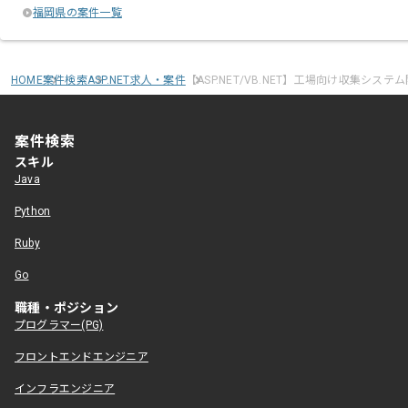
福岡県の案件一覧
HOME
案件検索
ASP.NET求人・案件
【ASP.NET/VB.NET】工場向け収集システ
案件検索
スキル
Java
Python
Ruby
Go
職種・ポジション
プログラマー(PG)
フロントエンドエンジニア
インフラエンジニア