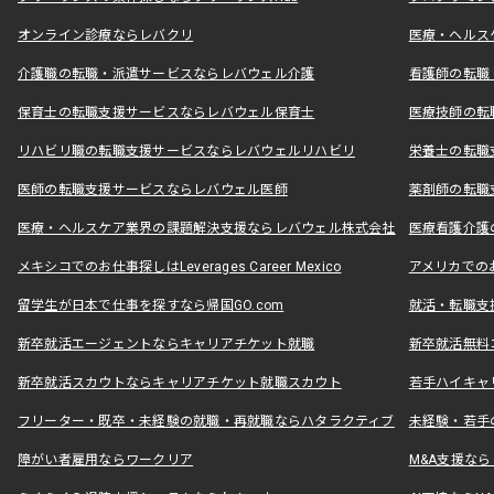
オンライン診療ならレバクリ
医療・ヘルス
介護職の転職・派遣サービスならレバウェル介護
看護師の転職
保育士の転職支援サービスならレバウェル保育士
医療技師の転
リハビリ職の転職支援サービスならレバウェルリハビリ
栄養士の転職
医師の転職支援サービスならレバウェル医師
薬剤師の転職
医療・ヘルスケア業界の課題解決支援ならレバウェル株式会社
医療看護介護の
メキシコでのお仕事探しはLeverages Career Mexico
アメリカでのお仕事
留学生が日本で仕事を探すなら帰国GO.com
就活・転職支
新卒就活エージェントならキャリアチケット就職
新卒就活無料
新卒就活スカウトならキャリアチケット就職スカウト
若手ハイキャ
フリーター・既卒・未経験の就職・再就職ならハタラクティブ
未経験・若手
障がい者雇用ならワークリア
M&A支援な