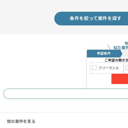
週5常駐作業となります。（博多駅付近
条件を絞って案件を探す
似た案
希望条件
ご希望の働き
フリーランス
他の案件を見る