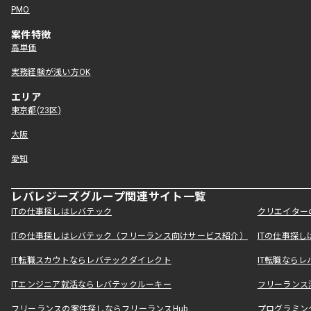
PMO
案件特徴
高単価
実務経験が浅い方OK
エリア
東京都(23区)
大阪
愛知
レバレジーズグループ関連サイト一覧
ITの仕事探しはレバテック
クリエイター
ITの仕事探しはレバテック（フリーランス向けサービス紹介）
ITの仕事探
IT転職スカウトならレバテックダイレクト
IT転職なら
ITエンジニア就活ならレバテックルーキー
フリーランス
フリーランスの案件探しならフリーランスHub
プログラミン