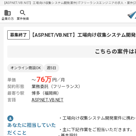
【ASP.NET/VB.NET】工場向け収集システム開発案件| ITフリーランスエンジニアの求人・案件(202
企業の方
案件検索
【ASP.NET/VB.NET】工場向け収集システ
募集終了
こちらの案件は
オンライン商談OK
週5日
76
万
単価
〜
円／月
契約形態
業務委託（フリーランス）
最寄り駅
博多（福岡県）
言語
ASP.NET
,
VB.NET
・工場向け収集システム開発案件に携わ
あなたに担当していた
・主に下記作業をご担当いただきます。
だくこと
- 基本設計