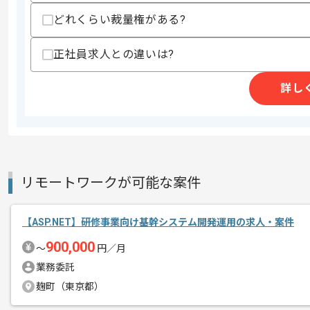
精算・お支払い
精算基準時間
140時間〜180時間
どれくらい裁量権がある?
支払いサイト
15日
正社員求人との違いは?
詳し
商談回数
1回
その他募集要項
募集人数
1人
作業開始日
2025/10/01
リモートワークが可能な案件
工場向け収集システム開発案件です。
エージェントからのコ
現行世代のライン収集システムを新世代
メント
【ASP.NET】研修事業向け基幹システム開発運用の求人・案件
900,000
新しいアイディアや技術を積極的に導入
〜
円／月
経験豊富なエンジニアと成長が出来る環
業務委託
スキルアップされたい方、長期的に参画
麹町（東京都）