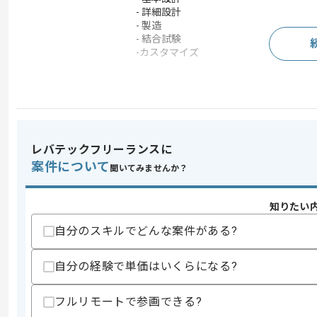
- 詳細設計
- 製造
- 結合試験
-カスタマイズ
求めるスキル
スキル
・ASP.NET又はVB.NETを用いた開発経験
・詳細設計以降の開発経験
レバテックフリーランスに
案件について
歓迎スキル
聞いてみませんか？
・データ関連の知見
・カスタマイズの経験
知りたい
スキルに不安がある方へ
自分のスキルでどんな案件がある?
上記に似た経験やスキルをお持ちであれば申
自分の経験で単価はいくらになる?
フルリモートで参画できる?
精算条件
有