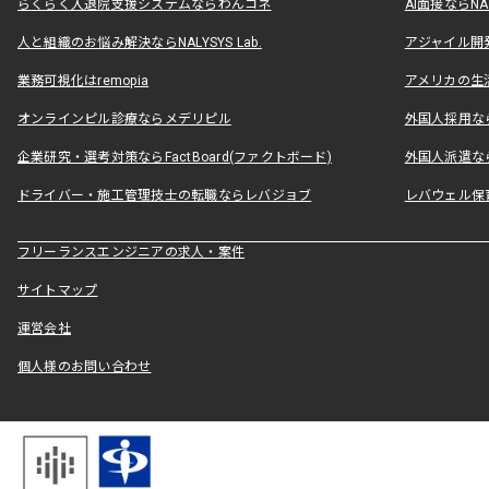
らくらく入退院支援システムならわんコネ
AI面接ならNAL
人と組織のお悩み解決ならNALYSYS Lab.
アジャイル開発なら
業務可視化はremopia
アメリカの生活
オンラインピル診療ならメデリピル
外国人採用ならLe
企業研究・選考対策ならFactBoard(ファクトボード)
外国人派遣なら
ドライバー・施工管理技士の転職ならレバジョブ
レバウェル保
フリーランスエンジニアの求人・案件
サイトマップ
運営会社
個人様のお問い合わせ