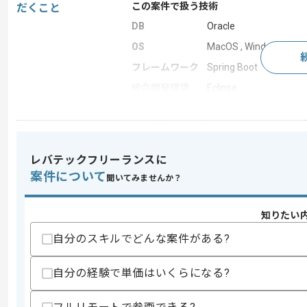
この案件で扱う技術
だくこと
DB
Oracle
OS
MacOS , Windows
フレームワーク
Spring Boot
統合開発環境
Eclipse
開発ツール
Git , Jenkins , SharePoi
この案件のポイント
業務内容
追加開発 , システム開
レバテックフリーランスに
担当領域/システ
案件について
基幹業務システム
聞いてみませんか？
ム
特徴
長期プロジェクト
知りたい
自分のスキルでどんな案件がある?
求めるスキル
スキル
自分の経験で単価はいくらになる?
・Javaを用いた開発経験3年以上
スキルに不安がある方へ