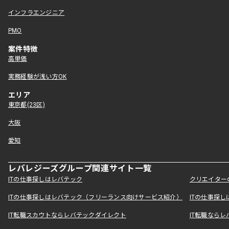
インフラエンジニア
PMO
案件特徴
高単価
実務経験が浅い方OK
エリア
東京都(23区)
大阪
愛知
レバレジーズグループ関連サイト一覧
ITの仕事探しはレバテック
クリエイター
ITの仕事探しはレバテック（フリーランス向けサービス紹介）
ITの仕事探
IT転職スカウトならレバテックダイレクト
IT転職なら