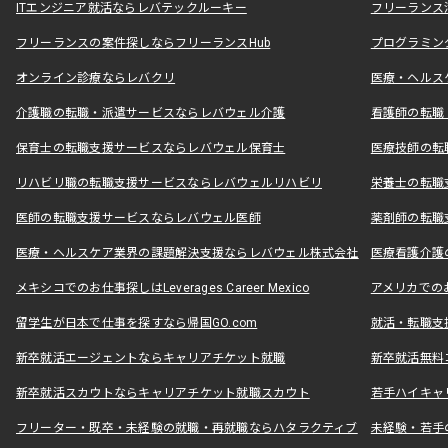
ITエンジニア就活ならレバテックルーキー
フリーランス
フリーランスの案件探しならフリーランスHub
プログラミン
オンライン診療ならレバクリ
医療・ヘルス
介護職の転職・派遣サービスならレバウェル介護
看護師の転職
保育士の転職支援サービスならレバウェル保育士
医療技師の転
リハビリ職の転職支援サービスならレバウェルリハビリ
栄養士の転職
医師の転職支援サービスならレバウェル医師
薬剤師の転職
医療・ヘルスケア業界の課題解決支援ならレバウェル株式会社
医療看護介護の
メキシコでのお仕事探しはLeverages Career Mexico
アメリカでのお仕事
留学生が日本で仕事を探すなら帰国GO.com
就活・転職支
新卒就活エージェントならキャリアチケット就職
新卒就活無料
新卒就活スカウトならキャリアチケット就職スカウト
若手ハイキャ
フリーター・既卒・未経験の就職・再就職ならハタラクティブ
未経験・若手