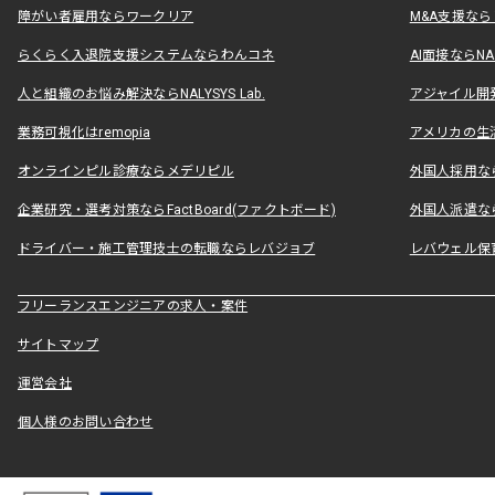
障がい者雇用ならワークリア
M&A支援な
らくらく入退院支援システムならわんコネ
AI面接ならNAL
人と組織のお悩み解決ならNALYSYS Lab.
アジャイル開発なら
業務可視化はremopia
アメリカの生活
オンラインピル診療ならメデリピル
外国人採用ならLe
企業研究・選考対策ならFactBoard(ファクトボード)
外国人派遣なら
ドライバー・施工管理技士の転職ならレバジョブ
レバウェル保
フリーランスエンジニアの求人・案件
サイトマップ
運営会社
個人様のお問い合わせ