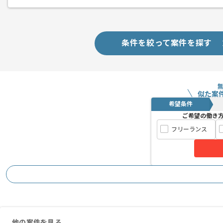
稼働も安定している現場です。
Javaの経験を積みたい方におすすめの
条件を絞って案件を探す
常駐での作業を想定しております。
似た案
希望条件
ご希望の働き
フリーランス
他の案件を見る