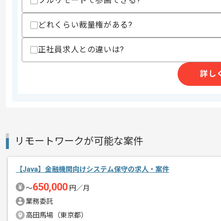
フルリモートで参画できる?
上記に似た経験やスキルをお持ちであれば申
どれくらい裁量権がある?
精算条件
正社員求人との違いは?
精算・お支払い
精算基準時間
140時間〜180時間
詳し
支払いサイト
15日
商談回数
1回
その他募集要項
募集人数
1人
リモートワークが可能な案件
作業開始日
2025/10/01
【Java】金融機関向けシステム保守の求人・案件
650,000
〜
円／月
Javaを用いた自治体向けシステム開発
エージェントからのコ
業務委託
メント
高田馬場（東京都）
レバテックで実績のある企業の案件です