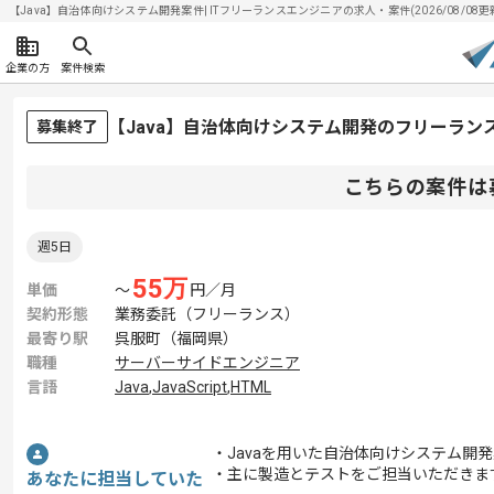
【Java】自治体向けシステム開発案件| ITフリーランスエンジニアの求人・案件(2026/08/08更
企業の方
案件検索
【Java】自治体向けシステム開発のフリーラン
募集終了
こちらの案件は
週5日
55
万
単価
〜
円／月
契約形態
業務委託（フリーランス）
最寄り駅
呉服町（福岡県）
職種
サーバーサイドエンジニア
言語
Java
,
JavaScript
,
HTML
・Javaを用いた自治体向けシステム開
・主に製造とテストをご担当いただきま
あなたに担当していた