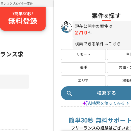
ーランスクリエイター案件
\
簡単30秒
/
案件
探す
を
無料登録
現在公開中の案件は
2710
件
検索できる条件はこちら
ーランス求
リモート
単
職種
言語・
エリア
稼働
検索する
AI検索を使ってみる
簡単30秒 無料サポー
フリーランスの経験はございま