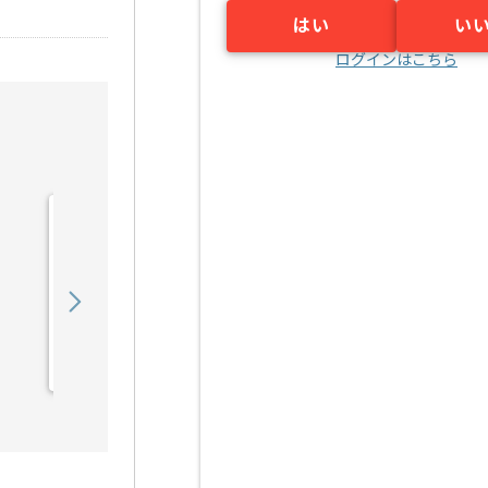
はい
い
ログインはこちら
【マーケティング戦略立
案】セレモニー業界向けマ
ーケティング支...の求人・
850,000
〜
円／月
案件
業務委託
明治神宮前〈原宿〉（東京都）