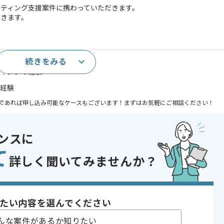
ティング支援案件に携わっていただきます。
だきます。
続きをみる
いる企業での経験
ティングの経験
の経験
であれば申し込み可能なケースもございます！まずはお気軽にご相談ください！
開発
ンスに
 , 30代活躍中
て
詳しく聞いてみませんか？
〜180時間
たい内容を選んでください
んな案件があるか知りたい