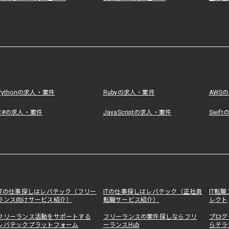
Pythonの求人・案件
Rubyの求人・案件
AWS
C#の求人・案件
JavaScriptの求人・案件
Swif
ITの仕事探しはレバテック（フリー
ITの仕事探しはレバテック（正社員
IT転
ランス向けサービス紹介）
転職サービス紹介）
レクト
フリーランス活動をサポートする
フリーランスの案件探しならフリ
プログ
レバテックプラットフォーム
ーランスHub
らテラ