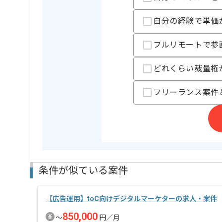
担当者より
自分の経験で単価
レバテックでの実績がある企業の案件でございます。
フルリモートで参
WEBマーケターの経験を活かすことができます。
複数案件を保有している企業ですので、
ご経験と実績に応じて別案件のご提案も差し上げる場
どれくらい裁量権
新しいアイディアや技術を積極的に導入し、
フリーランス案件
経験豊富なマーケターと成長が出来る環境でございま
スキルアップされたい方、長期的に参画されたい方に
条件が似ている案件
【広告運用】toC向けデジタルマーケターの求人・案件
850,000
〜
円／月