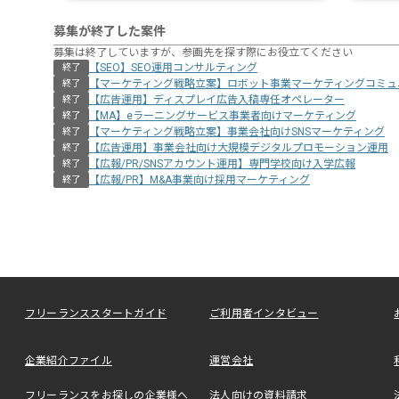
募集が終了した案件
募集は終了していますが、参画先を探す際にお役立てください
【SEO】SEO運用コンサルティング
終了
【マーケティング戦略立案】ロボット事業マーケティングコミュ
終了
【広告運用】ディスプレイ広告入稿専任オペレーター
終了
【MA】eラーニングサービス事業者向けマーケティング
終了
【マーケティング戦略立案】事業会社向けSNSマーケティング
終了
【広告運用】事業会社向け大規模デジタルプロモーション運用
終了
【広報/PR/SNSアカウント運用】専門学校向け入学広報
終了
【広報/PR】M&A事業向け採用マーケティング
終了
フリーランススタートガイド
ご利用者インタビュー
企業紹介ファイル
運営会社
フリーランスをお探しの企業様へ
法人向けの資料請求