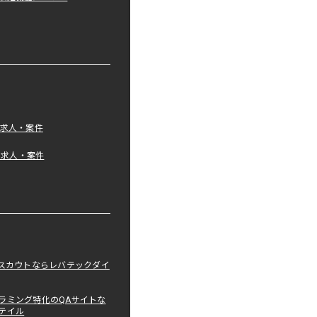
の求人・案件
tの求人・案件
職スカウトならレバテックダイ
ラミング特化のQAサイトな
テイル