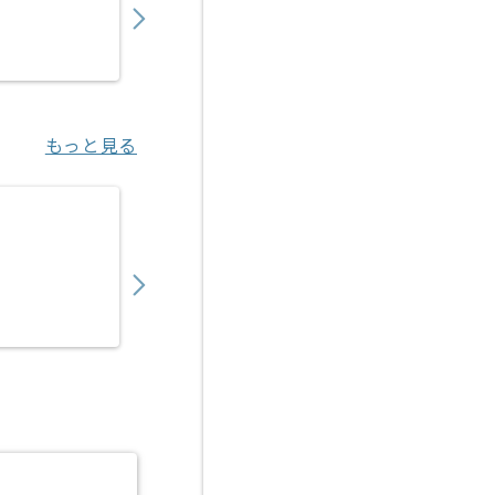
業務委託
明治神宮前〈原宿〉（東京都）
もっと見る
【SEO】大手人材サービス向けBtoB集客支援
3,280
〜
円／時
業務委託
六本木一丁目（東京都）