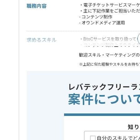
・電子チケットサービスマーケ
職務内容
・主に下記作業をご担当いた
- コンテンツ制作
- オウンドメディア運用
・BtoCサービスを取り扱って
求めるスキル
・コンテンツ制作上でのライ
・マーケティング
歓迎スキル
※上記に似た経験やスキルをお持ち
業務内容
システム
この案件のポイント
レバテックフリーラ
特徴
20代活躍中
案件につい
精算条件
有
精算・お支払い
精算基準時間
140時間
支払いサイト
15日
知り
自分のスキルでど