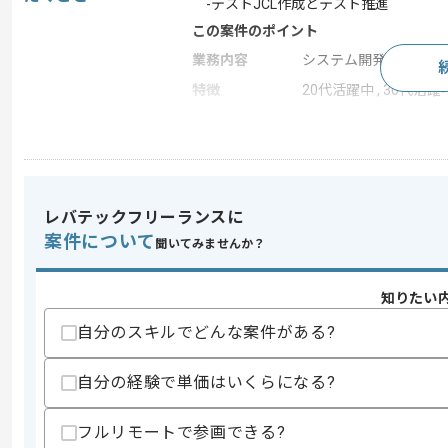
-テストJCL作成とテスト推進
この案件のポイント
業務内容
システム開発
特徴
20代活躍中 , 30代活躍
求めるスキル
スキル
・日立メインフレーム開発経験
・システム開発要件定義経験
レバテックフリーランスに
案件について
歓迎スキル
聞いてみませんか？
・生保業務経験
・社員支援業務経験
知りたい
自分のスキルでどんな案件がある?
スキルに不安がある方へ
上記に似た経験やスキルをお持ちであれば申
自分の経験で単価はいくらになる?
フルリモートで参画できる?
精算条件
有