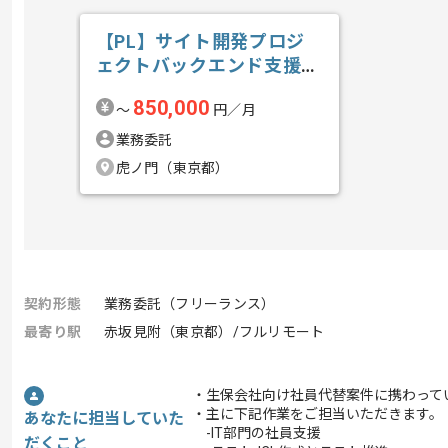
【PL】サイト開発プロジ
ェクトバックエンド支援の
求人・案件
850,000
〜
円／月
業務委託
虎ノ門（東京都）
契約形態
業務委託（フリーランス）
最寄り駅
赤坂見附（東京都）/フルリモート
・生保会社向け社員代替案件に携わって
・主に下記作業をご担当いただきます。
あなたに担当していた
-IT部門の社員支援
だくこと