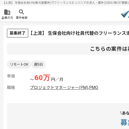
【上流】 生保会社向け社員代替案件| ITフリーランスエンジニアの求人・案件(2026/08/07更新)
企業の方
案件検索
【上流】 生保会社向け社員代替のフリーランス
募集終了
こちらの案件は
リモートOK
週5日
単価
60
万
〜
円／月
職種
プロジェクトマネージャー(PM)
,
PMO
あ
募