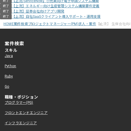
【上流/ServiceNow】小売業向け電子申請システム構築
終了
【上流】エネルギー向け生産管理システム構築要件定義
終了
【上流】証券会社向けアプリ開発
終了
【上流】自社SaaSクライアント導入サポート・運用支援
終了
HOME
案件検索
プロジェクトマネージャー(PM)求人・案件
【上流】 生保会社向
案件検索
スキル
Java
Python
Ruby
Go
職種・ポジション
プログラマー(PG)
フロントエンドエンジニア
インフラエンジニア