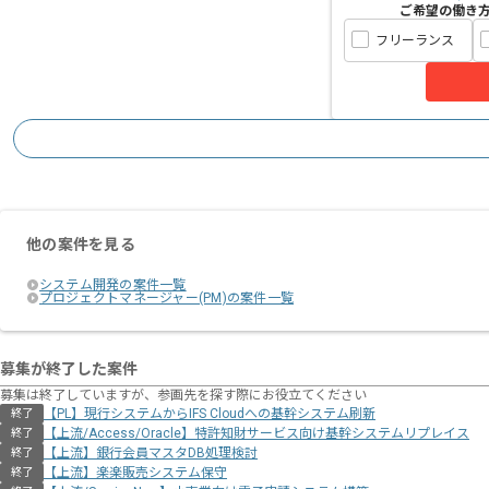
ご希望の働き
フリーランス
他の案件を見る
システム開発の案件一覧
プロジェクトマネージャー(PM)の案件一覧
募集が終了した案件
募集は終了していますが、参画先を探す際にお役立てください
【PL】現行システムからIFS Cloudへの基幹システム刷新
終了
【上流/Access/Oracle】特許知財サービス向け基幹システムリプレイス
終了
【上流】銀行会員マスタDB処理検討
終了
【上流】楽楽販売システム保守
終了