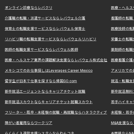
オンライン診療ならレバクリ
医療・ヘルス
介護職の転職・派遣サービスならレバウェル介護
看護師の転職
保育士の転職支援サービスならレバウェル保育士
医療技師の転
リハビリ職の転職支援サービスならレバウェルリハビリ
栄養士の転職
医師の転職支援サービスならレバウェル医師
薬剤師の転職
医療・ヘルスケア業界の課題解決支援ならレバウェル株式会社
医療看護介護の
メキシコでのお仕事探しはLeverages Career Mexico
アメリカでのお仕事
留学生が日本で仕事を探すなら帰国GO.com
就活・転職支
新卒就活エージェントならキャリアチケット就職
新卒就活無料
新卒就活スカウトならキャリアチケット就職スカウト
若手ハイキャ
フリーター・既卒・未経験の就職・再就職ならハタラクティブ
未経験・若手
障がい者雇用ならワークリア
M&A支援な
らくらく入退院支援システムならわんコネ
AI面接ならNAL