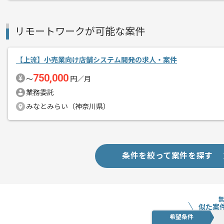
基本的にはフルリモートでの作業を見込
リモートワークが可能な案件
【上流】小売業向け店舗システム開発の求人・案件
750,000
〜
円／月
業務委託
みなとみらい（神奈川県）
条件を絞って案件を探す
似た案
希望条件