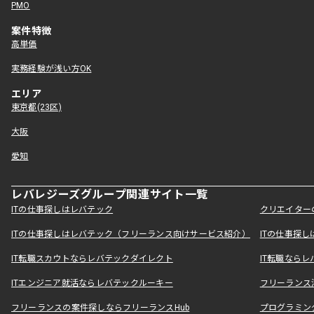
PMO
案件特徴
高単価
実務経験が浅い方OK
エリア
東京都(23区)
大阪
愛知
レバレジーズグループ関連サイト一覧
ITの仕事探しはレバテック
クリエイター
ITの仕事探しはレバテック（フリーランス向けサービス紹介）
ITの仕事探
IT転職スカウトならレバテックダイレクト
IT転職なら
ITエンジニア就活ならレバテックルーキー
フリーランス
フリーランスの案件探しならフリーランスHub
プログラミン