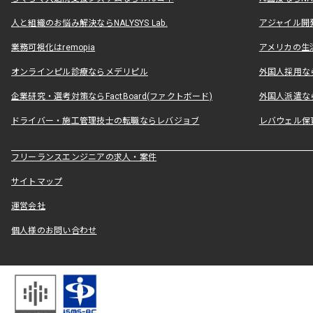
人と組織のお悩み解決ならNALYSYS Lab.
アジャイル開発なら
業務可視化はremopia
アメリカの生活
オンラインピル診療ならメデリピル
外国人採用ならLe
企業研究・選考対策ならFactBoard(ファクトボード)
外国人派遣なら
ドライバー・施工管理技士の転職ならレバジョブ
レバウェル保
フリーランスエンジニアの求人・案件
サイトマップ
運営会社
個人様のお問い合わせ