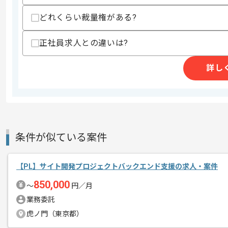
精算・お支払い
精算基準時間
140時間〜180時間
どれくらい裁量権がある?
支払いサイト
15日
正社員求人との違いは?
詳し
商談回数
1回
その他募集要項
募集人数
1人
作業開始日
2025/10/01
条件が似ている案件
PMOの経験を活かすことができます。
エージェントからのコ
複数案件を保有している企業ですので、
メント
【PL】サイト開発プロジェクトバックエンド支援の求人・案件
ご経験と実績に応じてスライド案件のご
850,000
新しいアイディアや技術を積極的に導入
〜
円／月
経験豊富なエンジニアと成長が出来る環
業務委託
スキルアップされたい方、長期的に参画
虎ノ門（東京都）