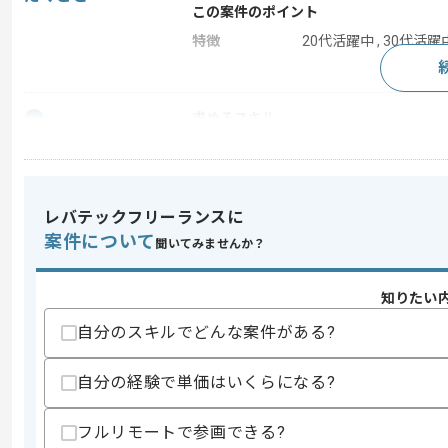
この案件のポイント
特徴
20代活躍中 , 30代活躍中
求めるスキル
スキル
・DXコンサル経験
歓迎スキル
・医療業界でのコンサル経験
レバテックフリーランスに
案件について
スキルに不安がある方へ
聞いてみませんか？
上記に似た経験やスキルをお持ちであれば申
知りたい
自分のスキルでどんな案件がある?
商談回数
1回
その他募集要項
自分の経験で単価はいくらになる?
募集人数
1人
作業開始日
2025/10/01
フルリモートで参画できる?