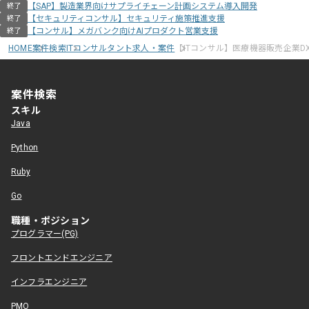
【SAP】製造業界向けサプライチェーン計画システム導入開発
終了
【セキュリティコンサル】セキュリティ施策推進支援
終了
【コンサル】メガバンク向けAIプロダクト営業支援
終了
HOME
案件検索
ITコンサルタント求人・案件
【ITコンサル】医療機器販売企業D
案件検索
スキル
Java
Python
Ruby
Go
職種・ポジション
プログラマー(PG)
フロントエンドエンジニア
インフラエンジニア
PMO