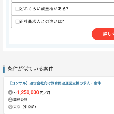
どれくらい裁量権がある?
医療機器の開発、輸入、販売事業を展開
エージェントからのコ
今回は医療機器販売企業DX化案件に携
正社員求人との違いは?
メント
ITコンサル経験を活かしたい方にお勧め
詳し
基本的にはフルリモートでの作業を見込
条件が似ている案件
【コンサル】通信会社向け教育関連運営支援の求人・案件
1,250,000
〜
円／月
業務委託
東京（東京都）