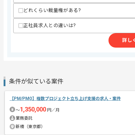
作業開始日
2025/09/12
どれくらい裁量権がある?
正社員求人との違いは?
アーキテクトの経験を活かすことができ
エージェントからのコ
複数案件を保有している企業ですので、
詳し
メント
ご経験と実績に応じて別案件のご提案も
新しいアイディアや技術を積極的に導入
経験豊富なメンバーと成長が出来る環境
スキルアップされたい方、長期的に参画
条件が似ている案件
【PM/PMO】複数プロジェクト立ち上げ支援の求人・案件
1,350,000
〜
円／月
業務委託
新橋（東京都）