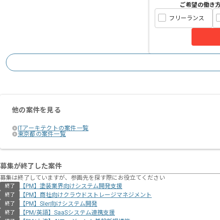
ご希望の働き
フリーランス
他の案件を見る
ITアーキテクトの案件一覧
東京都の案件一覧
募集が終了した案件
募集は終了していますが、参画先を探す際にお役立てください
【PM】塗装業界向けシステム開発支援
終了
【PM】商社向けクラウドストレージマネジメント
終了
【PM】SIer向けシステム開発
終了
【PM/英語】SaaSシステム連携支援
終了