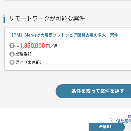
リモートワークが可能な案件
【PM】Sler向け大規模ソフトウェア開発支援の求人・案件
1,350,000
〜
円／月
業務委託
豊洲（東京都）
条件を絞って案件を探す
似た案
希望条件