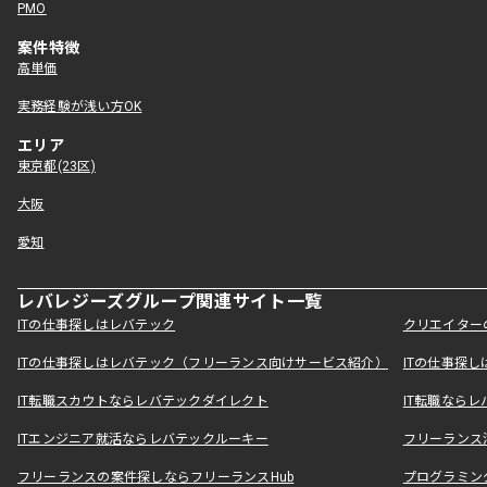
PMO
案件特徴
高単価
実務経験が浅い方OK
エリア
東京都(23区)
大阪
愛知
レバレジーズグループ関連サイト一覧
ITの仕事探しはレバテック
クリエイター
ITの仕事探しはレバテック（フリーランス向けサービス紹介）
ITの仕事探
IT転職スカウトならレバテックダイレクト
IT転職なら
ITエンジニア就活ならレバテックルーキー
フリーランス
フリーランスの案件探しならフリーランスHub
プログラミン