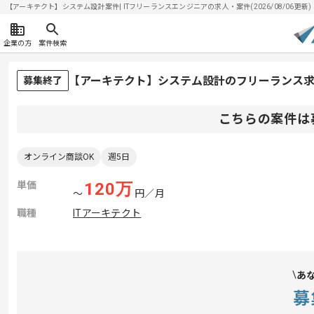
【アーキテクト】システム設計案件| ITフリーランスエンジニアの求人・案件(2026/08/06更新)
企業の方
案件検索
【アーキテクト】システム設計のフリーランス
募集終了
こちらの案件は
オンライン商談OK
週5日
単価
120
万
〜
円／月
職種
ITアーキテクト
あ
募