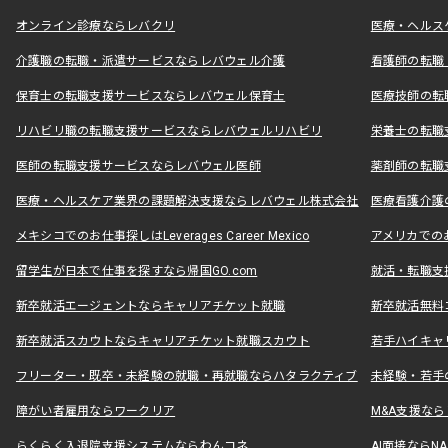
オンライン診療ならレバクリ
医療・ヘルス
介護職の転職・派遣サービスならレバウェル介護
看護師の転職
保育士の転職支援サービスならレバウェル保育士
医療技師の転
リハビリ職の転職支援サービスならレバウェルリハビリ
栄養士の転職
医師の転職支援サービスならレバウェル医師
薬剤師の転職
医療・ヘルスケア業界の課題解決支援ならレバウェル株式会社
医療看護介護の
メキシコでのお仕事探しはLeverages Career Mexico
アメリカでのお仕事
留学生が日本で仕事を探すなら帰国GO.com
就活・転職支
新卒就活エージェントならキャリアチケット就職
新卒就活無料
新卒就活スカウトならキャリアチケット就職スカウト
若手ハイキャ
フリーター・既卒・未経験の就職・再就職ならハタラクティブ
未経験・若手
障がい者雇用ならワークリア
M&A支援な
らくらく入退院支援システムならわんコネ
AI面接ならNAL