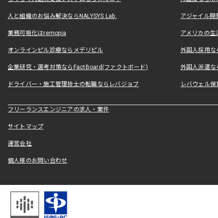
人と組織のお悩み解決ならNALYSYS Lab.
アジャイル開発なら
業務可視化はremopia
アメリカの生活
オンラインピル診療ならメデリピル
外国人採用ならLe
企業研究・選考対策ならFactBoard(ファクトボード)
外国人派遣なら
ドライバー・施工管理技士の転職ならレバジョブ
レバウェル保
フリーランスエンジニアの求人・案件
サイトマップ
運営会社
個人様のお問い合わせ