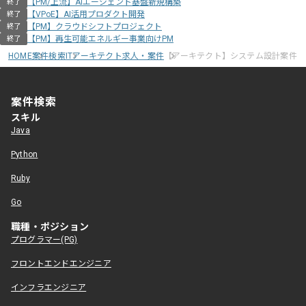
【PM/上流】AIエージェント基盤新規構築
終了
【VPoE】AI活用プロダクト開発
終了
【PM】クラウドシフトプロジェクト
終了
【PM】再生可能エネルギー事業向けPM
終了
HOME
案件検索
ITアーキテクト求人・案件
【アーキテクト】システム設計案件
案件検索
スキル
Java
Python
Ruby
Go
職種・ポジション
プログラマー(PG)
フロントエンドエンジニア
インフラエンジニア