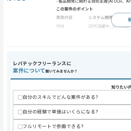
- 製品開発に関わる技術支援(AI OCR、
この案件のポイント
業務内容
システム開発
特徴
20代活躍中 , 30代活躍
求めるスキル
スキル
・アーキテクトのとしてAI OCRの開発経
レバテックフリーランスに
歓迎スキル
案件について
聞いてみませんか？
・公共の申請系システムで、電子申請と
スキルに不安がある方へ
知りたい
上記に似た経験やスキルをお持ちであれば申
自分のスキルでどんな案件がある?
自分の経験で単価はいくらになる?
商談回数
1回
その他募集要項
フルリモートで参画できる?
募集人数
1人