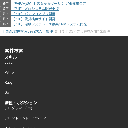
【PHP/MySQL】営業支援ツール向けDB運用保守
終了
【PHP】Webシステム開発支援
終了
【PHP】パチンコアプリ開発
終了
【PHP】賃貸検索サイト開発
終了
【PHP】治験システム・医療系CRMシステム開発
終了
HOME
案件検索
Java求人・案件
【PHP】POSアプリ連携API開発案件
案件検索
スキル
Java
Python
Ruby
Go
職種・ポジション
プログラマー(PG)
フロントエンドエンジニア