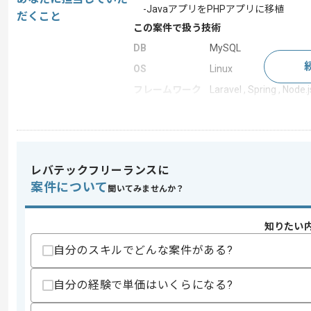
-JavaアプリをPHPアプリに移植
だくこと
この案件で扱う技術
DB
MySQL
OS
Linux
フレームワーク
Laravel , Spring , Node.js
クラウド
AWS
統合開発環境
Eclipse
開発ツール
GitHub
レバテックフリーランスに
この案件のポイント
案件について
聞いてみませんか？
業務内容
API開発 , マイグレー
特徴
参画実績あり , 外国籍の
知りたい
自分のスキルでどんな案件がある?
求めるスキル
スキル
自分の経験で単価はいくらになる?
・Laravelを用いた開発経験(2年以上)
・Javaの知見