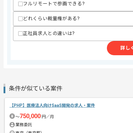
フルリモートで参画できる?
スキルに不安がある方へ
上記に似た経験やスキルをお持ちであれば申
どれくらい裁量権がある?
正社員求人との違いは?
精算条件
有
精算・お支払い
詳し
精算基準時間
140時間〜180時間
支払いサイト
15日
商談回数
1回
条件が似ている案件
その他募集要項
募集人数
1人
作業開始日
2025/09/18
【PHP】医療法人向けSaaS開発の求人・案件
750,000
〜
円／月
業務委託
ポイントシステム、決済機端末アプリな
エージェントからのコ