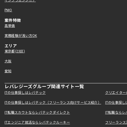
インフラエンジニア
PMO
案件特徴
高単価
実務経験が浅い方OK
エリア
東京都(23区)
大阪
愛知
レバレジーズグループ関連サイト一覧
ITの仕事探しはレバテック
クリエイター
ITの仕事探しはレバテック（フリーランス向けサービス紹介）
ITの仕事探
IT転職スカウトならレバテックダイレクト
IT転職なら
ITエンジニア就活ならレバテックルーキー
フリーランス