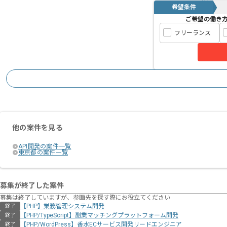
希望条件
ご希望の働き
フリーランス
他の案件を見る
API開発の案件一覧
東京都の案件一覧
募集が終了した案件
募集は終了していますが、参画先を探す際にお役立てください
【PHP】業務管理システム開発
終了
【PHP/TypeScript】副業マッチングプラットフォーム開発
終了
【PHP/WordPress】香水ECサービス開発リードエンジニア
終了