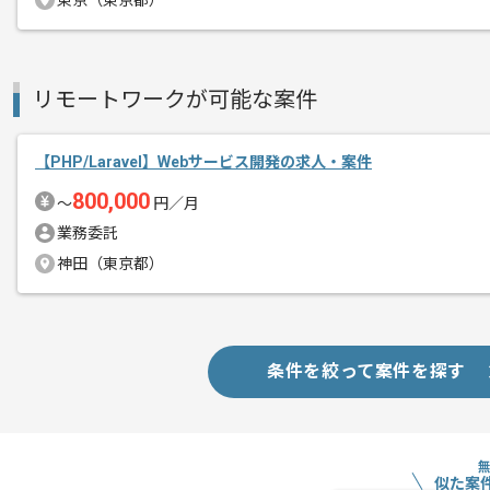
東京（東京都）
様々なWebアプリ開発事業を行っており
メント
多角的経営により、今後さらなる事業の
リモート社会への転換においても積極的
リモートワークが可能な案件
ポイントサービスを持つ企業として⾮常
【PHP/Laravel】Webサービス開発の求人・案件
独⾃の連携サービスをリリースし、大手
800,000
〜
円／月
事業拡大期ですので、即戦力として活躍
業務委託
神田（東京都）
基本的にはフルリモートでの作業を想定
条件を絞って案件を探す
似た案