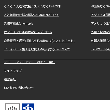
らくらく入退院支援システムならわんコネ
AI面接ならNAL
人と組織のお悩み解決ならNALYSYS Lab.
アジャイル開発なら
業務可視化はremopia
アメリカの生活
オンラインピル診療ならメデリピル
外国人採用ならLe
企業研究・選考対策ならFactBoard(ファクトボード)
外国人派遣なら
ドライバー・施工管理技士の転職ならレバジョブ
レバウェル保
フリーランスエンジニアの求人・案件
サイトマップ
運営会社
個人様のお問い合わせ