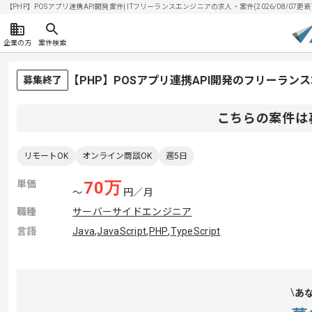
【PHP】POSアプリ連携API開発案件| ITフリーランスエンジニアの求人・案件(2026/08/07更新
企業の方
案件検索
【PHP】POSアプリ連携API開発のフリーラン
募集終了
こちらの案件は
リモートOK
オンライン商談OK
週5日
単価
70
万
〜
円／月
職種
サーバーサイドエンジニア
言語
Java
,
JavaScript
,
PHP
,
TypeScript
あ