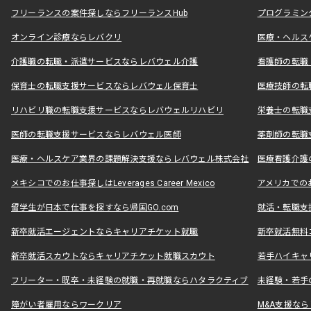
フリーランスの案件探しならフリーランスHub
プログラミン
オンライン診療ならレバクリ
医療・ヘルス
介護職の転職・派遣サービスならレバウェル介護
看護師の転職
保育士の転職支援サービスならレバウェル保育士
医療技師の転
リハビリ職の転職支援サービスならレバウェルリハビリ
栄養士の転職
医師の転職支援サービスならレバウェル医師
薬剤師の転職
医療・ヘルスケア業界の課題解決支援ならレバウェル株式会社
医療看護介護の
メキシコでのお仕事探しはLeverages Career Mexico
アメリカでのお仕事
留学生が日本で仕事を探すなら帰国GO.com
就活・転職支
新卒就活エージェントならキャリアチケット就職
新卒就活無料
新卒就活スカウトならキャリアチケット就職スカウト
若手ハイキャ
フリーター・既卒・未経験の就職・再就職ならハタラクティブ
未経験・若手
障がい者雇用ならワークリア
M&A支援な