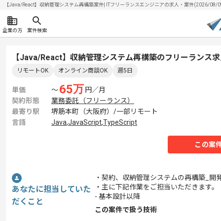
【Java/React】収納管理システム再構築案件| ITフリーランスエンジニアの求人・案件(2026/08/0
企業の方
案件検索
【Java/React】収納管理システム再構築のフリーランス
リモートOK
オンライン商談OK
週5日
65
万
単価
〜
円／月
契約形態
業務委託（フリーランス）
最寄り駅
堺筋本町（大阪府）/一部リモート
言語
Java
,
JavaScript
,
TypeScript
この案
・契約、収納管理システムの再構築_開発
・主に下記作業をご担当いただきます。
あなたに担当していた
- 基本設計以降
だくこと
この案件で扱う技術