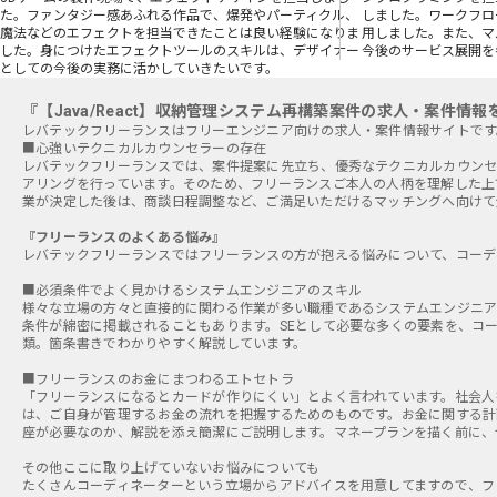
た。ファンタジー感あふれる作品で、爆発やパーティクル、
しました。ワークフロ
魔法などのエフェクトを担当できたことは良い経験になりま
用しました。また、マ
した。身につけたエフェクトツールのスキルは、デザイナー
今後のサービス展開を
としての今後の実務に活かしていきたいです。
『【Java/React】収納管理システム再構築案件の求人・案件情
■心強いテクニカルカウンセラーの存在
レバテックフリーランスでは、案件提案に先立ち、優秀なテクニカルカウンセ
アリングを行っています。そのため、フリーランスご本人の人柄を理解した上
業が決定した後は、商談日程調整など、ご満足いただけるマッチングへ向けて
『フリーランスのよくある悩み』
レバテックフリーランスではフリーランスの方が抱える悩みについて、コーデ
■必須条件でよく見かけるシステムエンジニアのスキル
様々な立場の方々と直接的に関わる作業が多い職種であるシステムエンジニア
条件が綿密に掲載されることもあります。SEとして必要な多くの要素を、コ
類。箇条書きでわかりやすく解説しています。
■フリーランスのお金にまつわるエトセトラ
「フリーランスになるとカードが作りにくい」とよく言われています。社会人
は、ご自身が管理するお金の流れを把握するためのものです。お金に関する計
座が必要なのか、解説を添え簡潔にご説明します。マネープランを描く前に、
その他ここに取り上げていないお悩みについても
たくさんコーディネーターという立場からアドバイスを用意してますので、フ