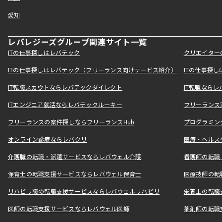
愛知
レバレジーズグループ関連サイト一覧
ITの仕事探しはレバテック
クリエイター
ITの仕事探しはレバテック（フリーランス向けサービス紹介）
ITの仕事探
IT転職スカウトならレバテックダイレクト
IT転職なら
ITエンジニア就活ならレバテックルーキー
フリーランス
フリーランスの案件探しならフリーランスHub
プログラミン
オンライン診療ならレバクリ
医療・ヘルス
介護職の転職・派遣サービスならレバウェル介護
看護師の転職
保育士の転職支援サービスならレバウェル保育士
医療技師の転
リハビリ職の転職支援サービスならレバウェルリハビリ
栄養士の転職
医師の転職支援サービスならレバウェル医師
薬剤師の転職