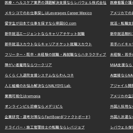
医療・ヘルスケア業界の課題解決支援ならレバウェル株式会社
医療看護介護の
メキシコでのお仕事探しはLeverages Career Mexico
アメリカでのお仕事
留学生が日本で仕事を探すなら帰国GO.com
就活・転職支
新卒就活エージェントならキャリアチケット就職
新卒就活無料
新卒就活スカウトならキャリアチケット就職スカウト
若手ハイキャ
フリーター・既卒・未経験の就職・再就職ならハタラクティブ
未経験・若手
障がい者雇用ならワークリア
M&A支援な
らくらく入退院支援システムならわんコネ
AI面接ならNAL
人と組織のお悩み解決ならNALYSYS Lab.
アジャイル開発なら
業務可視化はremopia
アメリカの生活
オンラインピル診療ならメデリピル
外国人採用ならLe
企業研究・選考対策ならFactBoard(ファクトボード)
外国人派遣なら
ドライバー・施工管理技士の転職ならレバジョブ
レバウェル保