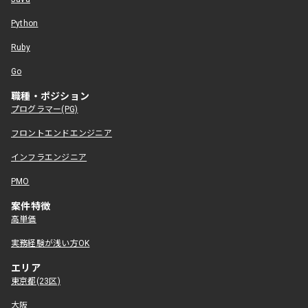
Python
Ruby
Go
職種・ポジション
プログラマー(PG)
フロントエンドエンジニア
インフラエンジニア
PMO
案件特徴
高単価
実務経験が浅い方OK
エリア
東京都(23区)
大阪