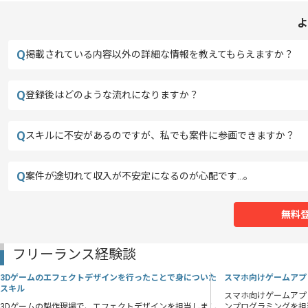
よ
Q
掲載されている内容以外の詳細な情報を教えてもらえますか？
Q
登録後はどのような流れになりますか？
Q
スキルに不安があるのですが、私でも案件に参画できますか？
Q
案件が途切れて収入が不安定になるのが心配です…。
無料
フリーランス経験談
3Dゲームのエフェクトデザインを行ったことで身についた
スマホ向けゲームアプ
スキル
スマホ向けゲームアプ
3Dゲームの製作現場で、エフェクトデザインを担当しまし
ンプログラミングを担当