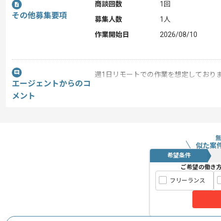
商談回数
1回
その他募集要項
募集人数
1人
作業開始日
2026/08/10
週1日リモートでの作業を想定しており
エージェントからのコ
メント
取引実績のある企業の案件です。
これまでの経験を活かしてご活躍いただ
長期案件ですので腰を据えて作業された
ぜひ一度、ご商談で雰囲気を掴んでいた
似た案
希望条件
ご希望の働き
フリーランス