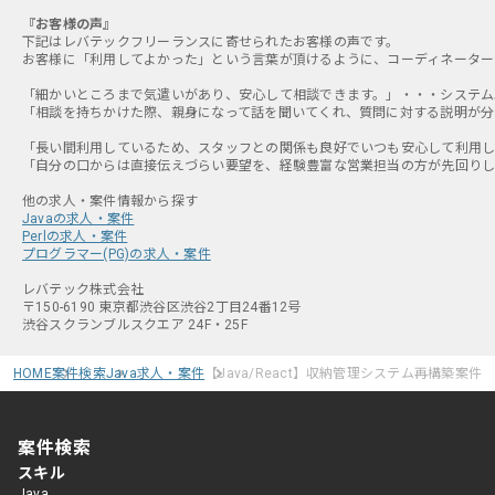
『お客様の声』
下記はレバテックフリーランスに寄せられたお客様の声です。
お客様に「利用してよかった」という言葉が頂けるように、コーディネーター
「細かいところまで気遣いがあり、安心して相談できます。」・・・システムエ
「相談を持ちかけた際、親身になって話を聞いてくれ、質問に対する説明が分か
「長い間利用しているため、スタッフとの関係も良好でいつも安心して利用して
「自分の口からは直接伝えづらい要望を、経験豊富な営業担当の方が先回りして
Javaの求人・案件
Perlの求人・案件
プログラマー(PG)の求人・案件
レバテック株式会社
〒150-6190 東京都渋谷区渋谷2丁目24番12号
渋谷スクランブルスクエア 24F・25F
HOME
案件検索
Java求人・案件
【Java/React】収納管理システム再構築案件
案件検索
スキル
Java