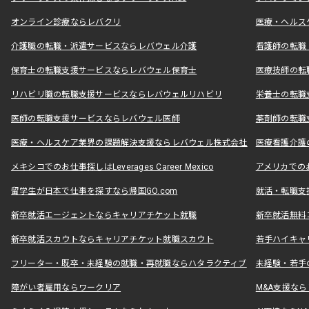
オンライン診療ならレバクリ
医療・ヘルス
介護職の転職・派遣サービスならレバウェル介護
看護師の転職
保育士の転職支援サービスならレバウェル保育士
医療技師の転
リハビリ職の転職支援サービスならレバウェルリハビリ
栄養士の転職
医師の転職支援サービスならレバウェル医師
薬剤師の転職
医療・ヘルスケア業界の課題解決支援ならレバウェル株式会社
医療看護介護の
メキシコでのお仕事探しはLeverages Career Mexico
アメリカでのお仕事
留学生が日本で仕事を探すなら帰国GO.com
就活・転職支
新卒就活エージェントならキャリアチケット就職
新卒就活無料
新卒就活スカウトならキャリアチケット就職スカウト
若手ハイキャ
フリーター・既卒・未経験の就職・再就職ならハタラクティブ
未経験・若手
障がい者雇用ならワークリア
M&A支援な