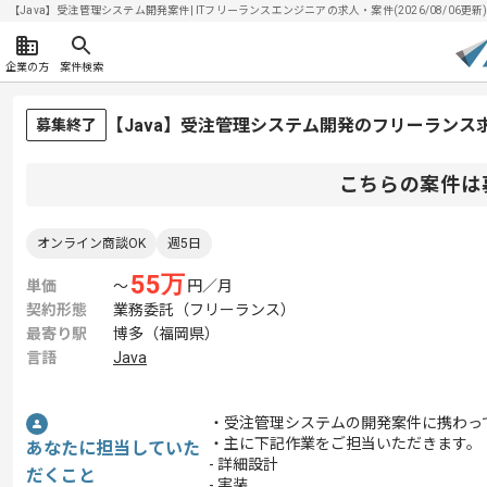
【Java】受注管理システム開発案件| ITフリーランスエンジニアの求人・案件(2026/08/06更新
企業の方
案件検索
【Java】受注管理システム開発のフリーランス
募集終了
こちらの案件は
オンライン商談OK
週5日
55
万
単価
〜
円／月
契約形態
業務委託（フリーランス）
最寄り駅
博多（福岡県）
言語
Java
・受注管理システムの開発案件に携わっ
・主に下記作業をご担当いただきます。
あなたに担当していた
- 詳細設計
だくこと
- 実装