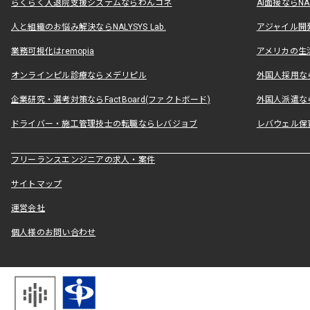
らくらく入退院支援システムならわんコネ
AI面接ならNAL
人と組織のお悩み解決ならNALYSYS Lab.
アジャイル開発なら
業務可視化はremopia
アメリカの生活
オンラインピル診療ならメデリピル
外国人採用ならLe
企業研究・選考対策ならFactBoard(ファクトボード)
外国人派遣なら
ドライバー・施工管理技士の転職ならレバジョブ
レバウェル保
フリーランスエンジニアの求人・案件
サイトマップ
運営会社
個人様のお問い合わせ