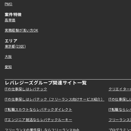
PMO
案件特徴
高単価
実務経験が浅い方OK
エリア
東京都(23区)
大阪
愛知
レバレジーズグループ関連サイト一覧
ITの仕事探しはレバテック
クリエイター
ITの仕事探しはレバテック（フリーランス向けサービス紹介）
ITの仕事探
IT転職スカウトならレバテックダイレクト
IT転職なら
ITエンジニア就活ならレバテックルーキー
フリーランス
フリーランスの案件探しならフリーランスHub
プログラミン