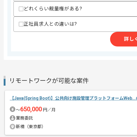
どれくらい裁量権がある?
商談回数
1回
正社員求人との違いは?
その他募集要項
募集人数
1人
詳し
作業開始日
2025/10/02
人材派遣、BPO事業、ITエンジニアサ
エージェントからのコ
メント
リモートワークが可能な案件
今回は受注管理システムの開発に携わっ
Javaを用いた開発経験を活かしたい方
【Java(Spring Boot)】公共向け施設管理プラットフォームWeb.
650,000
週5日常駐での作業を想定しております
〜
円／月
業務委託
新橋（東京都）