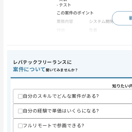
- テスト
この案件のポイント
業務内容
システム開発
特徴
急募
求めるスキル
スキル
・Javaを用いた開発経験3年以上
レバテックフリーランスに
・実装・テスト工程に携わった経験
案件について
聞いてみませんか？
スキルに不安がある方へ
上記に似た経験やスキルをお持ちであれば申
知りたい
自分のスキルでどんな案件がある?
精算条件
有
自分の経験で単価はいくらになる?
精算・お支払い
精算基準時間
140時間〜180時間
フルリモートで参画できる?
支払いサイト
15日