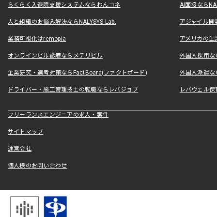
らくらく入退院支援システムならわんコネ
AI面接ならNAL
人と組織のお悩み解決ならNALYSYS Lab.
アジャイル開発なら
業務可視化はremopia
アメリカの生活
オンラインピル診療ならメデリピル
外国人採用ならLe
企業研究・選考対策ならFactBoard(ファクトボード)
外国人派遣なら
ドライバー・施工管理技士の転職ならレバジョブ
レバウェル保
フリーランスエンジニアの求人・案件
サイトマップ
運営会社
個人様のお問い合わせ