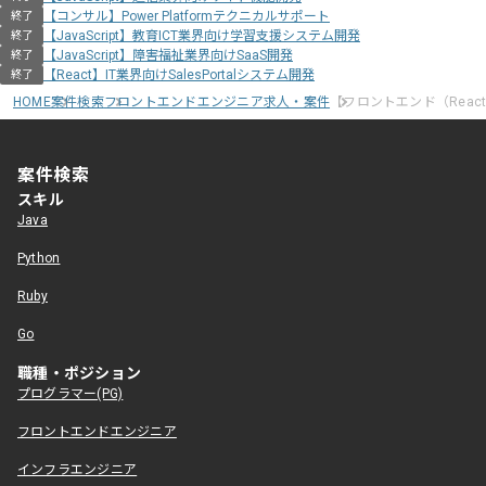
【コンサル】Power Platformテクニカルサポート
終了
【JavaScript】教育ICT業界向け学習支援システム開発
終了
【JavaScript】障害福祉業界向けSaaS開発
終了
【React】IT業界向けSalesPortalシステム開発
終了
HOME
案件検索
フロントエンドエンジニア求人・案件
【フロントエンド（Rea
案件検索
スキル
Java
Python
Ruby
Go
職種・ポジション
プログラマー(PG)
フロントエンドエンジニア
インフラエンジニア