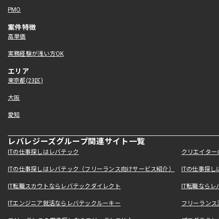
PMO
案件特徴
高単価
実務経験が浅い方OK
エリア
東京都(23区)
大阪
愛知
レバレジーズグループ関連サイト一覧
ITの仕事探しはレバテック
クリエイター
ITの仕事探しはレバテック（フリーランス向けサービス紹介）
ITの仕事探
IT転職スカウトならレバテックダイレクト
IT転職なら
ITエンジニア就活ならレバテックルーキー
フリーランス