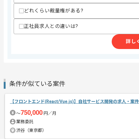
・ChatGPTなどのLLMを利活用した経験
・GitHubを用いたチーム開発経験
どれくらい裁量権がある?
・中規模チームにおけるフロントエンド
・toCサービスの開発実務経験
正社員求人との違いは?
歓迎スキル
・Webアプリ刷新におけるデザイン面で
詳し
・Node.jsやPrisma及びMySQLを
・データに基づいたプロダクト改善経験
・ゲーム業界プロジェクト参画経験
スキルに不安がある方へ
上記に似た経験やスキルをお持ちであれば申
条件が似ている案件
【フロントエンド(React/Vue.js)】自社サービス開発の求人・案件
商談回数
1回
その他募集要項
750,000
募集人数
1人
〜
円／月
業務委託
作業開始日
2025/10/01
渋谷（東京都）