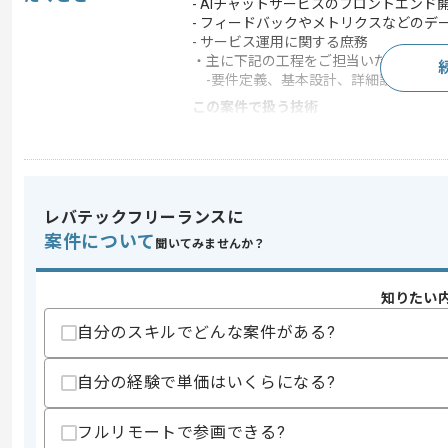
- AIチャットサービスのフロントエンド
- フィードバックやメトリクスなどのデ
- サービス運用に関する庶務
・主に下記の工程をご担当いただきます
-要件定義、基本設計、詳細設計、製
この案件で扱う技術
DB
MySQL
フレームワーク
Node.js
開発ツール
GitHub
レバテックフリーランスに
この案件のポイント
案件について
聞いてみませんか？
業界
ソーシャルゲーム , 
業務内容
アプリ開発
知りたい
特徴
参画実績あり , 20代活躍
自分のスキルでどんな案件がある?
自分の経験で単価はいくらになる?
求めるスキル
スキル
・Reactを用いたWebアプリ開発経験
フルリモートで参画できる?
・Webデザイン経験