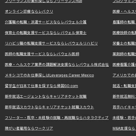
フリーランスの案件探しならフリーランスHub
プログラミン
オンライン診療ならレバクリ
医療・ヘルス
介護職の転職・派遣サービスならレバウェル介護
看護師の転職
保育士の転職支援サービスならレバウェル保育士
医療技師の転
リハビリ職の転職支援サービスならレバウェルリハビリ
栄養士の転職
医師の転職支援サービスならレバウェル医師
薬剤師の転職
医療・ヘルスケア業界の課題解決支援ならレバウェル株式会社
医療看護介護の
メキシコでのお仕事探しはLeverages Career Mexico
アメリカでのお仕事
留学生が日本で仕事を探すなら帰国GO.com
就活・転職支
新卒就活エージェントならキャリアチケット就職
新卒就活無料
新卒就活スカウトならキャリアチケット就職スカウト
若手ハイキャ
フリーター・既卒・未経験の就職・再就職ならハタラクティブ
未経験・若手
障がい者雇用ならワークリア
M&A支援な