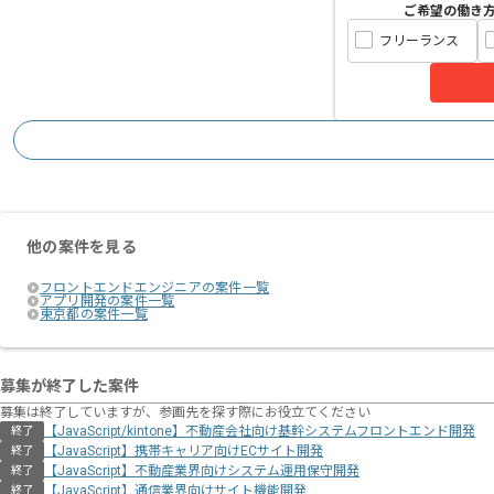
ご希望の働き
フリーランス
他の案件を見る
フロントエンドエンジニアの案件一覧
アプリ開発の案件一覧
東京都の案件一覧
募集が終了した案件
募集は終了していますが、参画先を探す際にお役立てください
【JavaScript/kintone】不動産会社向け基幹システムフロントエンド開発
終了
【JavaScript】携帯キャリア向けECサイト開発
終了
【JavaScript】不動産業界向けシステム運用保守開発
終了
【JavaScript】通信業界向けサイト機能開発
終了