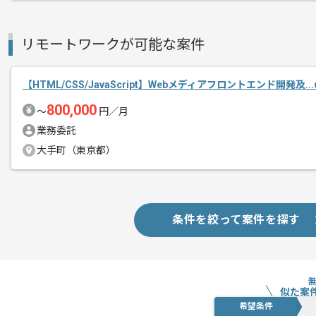
レバテックでの実績がある企業の案件で
エージェントからのコ
フロントエンドエンジニアの経験を活か
リモートワークが可能な案件
メント
複数案件を保有している企業ですので、
ご経験と実績に応じて別案件のご提案も
【HTML/CSS/JavaScript】Webメディアフロントエンド開発及.
新しいアイディアや技術を積極的に導入
800,000
〜
円／月
経験豊富なエンジニアと成長が出来る環
業務委託
スキルアップされたい方、長期的に参画
大手町（東京都）
条件を絞って案件を探す
似た案
希望条件