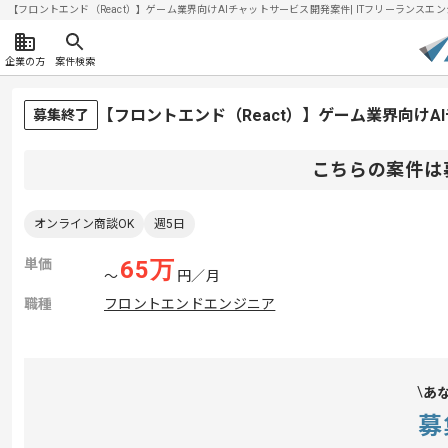
【フロントエンド（React）】ゲーム業界向けAIチャットサービス開発案件| ITフリーランスエンジニ
企業の方
案件検索
【フロントエンド（React）】ゲーム業界向け
募集終了
こちらの案件は
オンライン商談OK
週5日
単価
65
万
〜
円／月
職種
フロントエンドエンジニア
あ
募