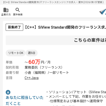
【C++】SiView Standard開発案件| ITフリーランスエンジニアの求人・案件(2026/08/07更新)
企業の方
案件検索
【C++】SiView Standard開発のフリーランス
募集終了
こちらの案件は
リモートOK
週5日
60
万
単価
〜
円／月
契約形態
業務委託（フリーランス）
最寄り駅
小倉（福岡県）/一部リモート
言語
C++
,
Java
・ソリューション/アセット（SiView 
・メンバーとして下記、作業をお任せい
あなたに担当していた
-仕様策定および基本設計～運用保守
だくこと