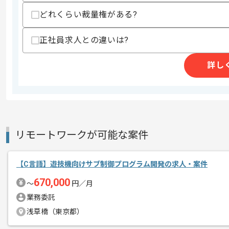
支払いサイト
15日
どれくらい裁量権がある?
正社員求人との違いは?
商談回数
1回
その他募集要項
詳し
募集人数
2人
作業開始日
2025/10/07
ソリューション/アセット（SiView
リモートワークが可能な案件
エージェントからのコ
メント
サブリーダーとして開発作業をご担当い
【C言語】遊技機向けサブ制御プログラム開発の求人・案件
レバテックでの実績がある企業の案件で
670,000
〜
円／月
業務委託
複数案件を保有している企業ですので、
浅草橋（東京都）
ご経験と実績に応じてスライド案件のご
新しいアイディアや技術を積極的に導入