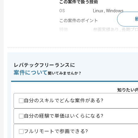
この案件で扱う技術
OS
Linux , Windows
この案件のポイント
特徴
参画実績あり , 長期プロ
求めるスキル
スキル
・Webシステムの開発経験
レバテックフリーランスに
・下記、技術を用いた開発経験
案件について
- C++
聞いてみませんか？
・仕様策定および基本設計～運用保守の
知りたい
スキルに不安がある方へ
上記に似た経験やスキルをお持ちであれば申
自分のスキルでどんな案件がある?
自分の経験で単価はいくらになる?
精算条件
フルリモートで参画できる?
精算・お支払い
精算基準時間
140時間〜180時間