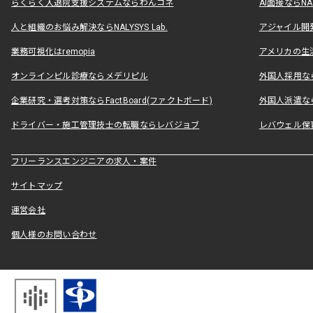
らくらく入退院支援システムならわんコネ
AI面接ならNAL
人と組織のお悩み解決ならNALYSYS Lab.
アジャイル開発なら
業務可視化はremopia
アメリカの生活
オンラインピル診療ならメデリピル
外国人採用ならLe
企業研究・選考対策ならFactBoard(ファクトボード)
外国人派遣なら
ドライバー・施工管理技士の転職ならレバジョブ
レバウェル保
フリーランスエンジニアの求人・案件
サイトマップ
運営会社
個人様のお問い合わせ