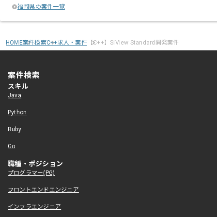
福岡県の案件一覧
HOME
案件検索
C++求人・案件
【C++】SiView Standard開発案件
案件検索
スキル
Java
Python
Ruby
Go
職種・ポジション
プログラマー(PG)
フロントエンドエンジニア
インフラエンジニア