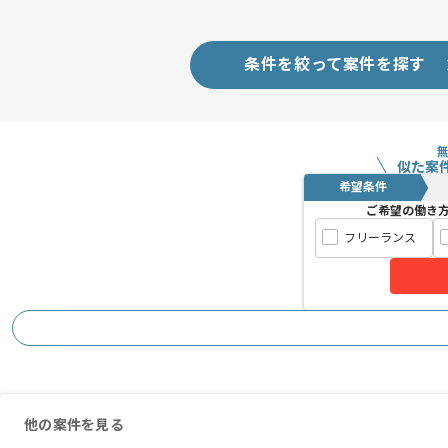
経験豊富なエンジニアと成長が出来る環
スキルアップされたい方、長期的に参画
条件を絞って案件を探す
週2日～3日ほどリモートでの作業を想
似た案
希望条件
ご希望の働き
フリーランス
他の案件を見る