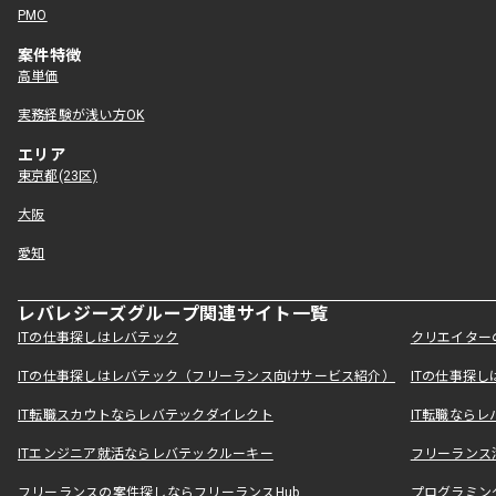
PMO
案件特徴
高単価
実務経験が浅い方OK
エリア
東京都(23区)
大阪
愛知
レバレジーズグループ関連サイト一覧
ITの仕事探しはレバテック
クリエイター
ITの仕事探しはレバテック（フリーランス向けサービス紹介）
ITの仕事探
IT転職スカウトならレバテックダイレクト
IT転職なら
ITエンジニア就活ならレバテックルーキー
フリーランス
フリーランスの案件探しならフリーランスHub
プログラミン