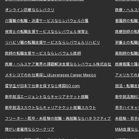
オンライン診療ならレバクリ
医療・ヘルス
介護職の転職・派遣サービスならレバウェル介護
看護師の転職
保育士の転職支援サービスならレバウェル保育士
医療技師の転
リハビリ職の転職支援サービスならレバウェルリハビリ
栄養士の転職
医師の転職支援サービスならレバウェル医師
薬剤師の転職
医療・ヘルスケア業界の課題解決支援ならレバウェル株式会社
医療看護介護の
メキシコでのお仕事探しはLeverages Career Mexico
アメリカでのお仕事
留学生が日本で仕事を探すなら帰国GO.com
就活・転職支
新卒就活エージェントならキャリアチケット就職
新卒就活無料
新卒就活スカウトならキャリアチケット就職スカウト
若手ハイキャ
フリーター・既卒・未経験の就職・再就職ならハタラクティブ
未経験・若手
障がい者雇用ならワークリア
M&A支援な