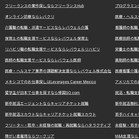
フリーランスの案件探しならフリーランスHub
プログラミン
オンライン診療ならレバクリ
医療・ヘルス
介護職の転職・派遣サービスならレバウェル介護
看護師の転職
保育士の転職支援サービスならレバウェル保育士
医療技師の転
リハビリ職の転職支援サービスならレバウェルリハビリ
栄養士の転職
医師の転職支援サービスならレバウェル医師
薬剤師の転職
医療・ヘルスケア業界の課題解決支援ならレバウェル株式会社
医療看護介護の
メキシコでのお仕事探しはLeverages Career Mexico
アメリカでのお仕事
留学生が日本で仕事を探すなら帰国GO.com
就活・転職支
新卒就活エージェントならキャリアチケット就職
新卒就活無料
新卒就活スカウトならキャリアチケット就職スカウト
若手ハイキャ
フリーター・既卒・未経験の就職・再就職ならハタラクティブ
未経験・若手
障がい者雇用ならワークリア
M&A支援な