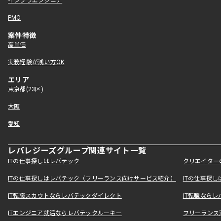
インフラエンジニア
PMO
案件特徴
高単価
実務経験が浅い方OK
エリア
東京都(23区)
大阪
愛知
レバレジーズグループ関連サイト一覧
ITの仕事探しはレバテック
クリエイター
ITの仕事探しはレバテック（フリーランス向けサービス紹介）
ITの仕事探
IT転職スカウトならレバテックダイレクト
IT転職なら
ITエンジニア就活ならレバテックルーキー
フリーランス