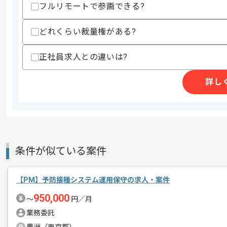
フルリモートで参画できる?
-JavaScript
-JSP
-Oracle
どれくらい裁量権がある?
歓迎スキル
正社員求人との違いは?
・API構築経験
・下記を用いた経験
-Spring Boot
詳し
-PostgreSQL
-AWS
スキルに不安がある方へ
上記に似た経験やスキルをお持ちであれば申
条件が似ている案件
精算条件
有
【PM】予防接種システム運用保守の求人・案件
精算・お支払い
精算基準時間
140時間〜190時間
950,000
〜
円／月
支払いサイト
15日
業務委託