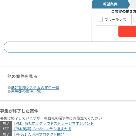
希望条件
ご希望の働き
フリーランス
他の案件を見る
基幹業務システムの案件一覧
東京都の案件一覧
募集が終了した案件
募集は終了していますが、参画先を探す際にお役立てください
【PM】商社向けクラウドストレージマネジメント
終了
【PM/英語】SaaSシステム連携支援
終了
【VPoE】AI活用プロダクト開発
終了