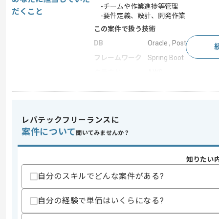
-チームや作業進捗等管理
だくこと
-要件定義、設計、開発作業
この案件で扱う技術
DB
Oracle , PostgreSQL
フレームワーク
Spring Boot
クラウド
AWS
この案件のポイント
業務内容
システム開発
担当領域/システ
レバテックフリーランスに
基幹業務システム
ム
案件について
聞いてみませんか？
特徴
20代活躍中 , 30代活躍
知りたい
自分のスキルでどんな案件がある?
求めるスキル
スキル
・マネジメント経験
・要件定義フェーズの経験
自分の経験で単価はいくらになる?
・下記を用いた経験
-Java