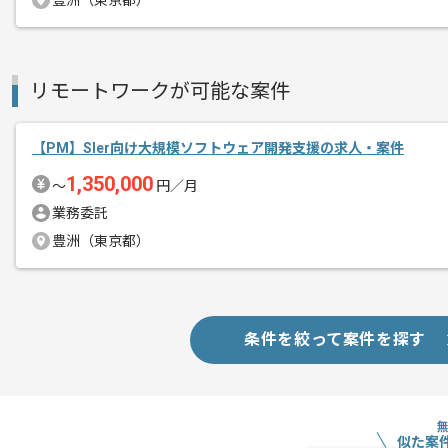
豊洲（東京都）
商談回数
1回
その他募集要項
募集人数
1人
リモートワークが可能な案件
作業開始日
2025/11/01
【PM】Sler向け大規模ソフトウェア開発支援の求人・案件
レバテックでの実績がある企業の案件で
1,350,000
〜
円／月
エージェントからのコ
業務委託
メント
PLの経験を活かすことができます。
豊洲（東京都）
複数案件を保有している企業ですので、
ご経験と実績に応じて別案件のご提案も
新しいアイディアや技術を積極的に導入
条件を絞って案件を探す
経験豊富なメンバーと成長が出来る環境
スキルアップされたい方、長期的に参画
似た案