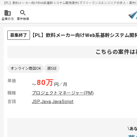
【PL】飲料メーカー向けWeb系基幹システム開発案件| ITフリーランスエンジニアの求人・案件(202
企業の方
案件検索
【PL】飲料メーカー向けWeb系基幹システム
募集終了
こちらの案件は
オンライン商談OK
週5日
単価
80
万
〜
円／月
職種
プロジェクトマネージャー(PM)
言語
JSP
,
Java
,
JavaScript
あ