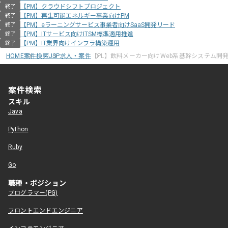
【PM】クラウドシフトプロジェクト
終了
【PM】再生可能エネルギー事業向けPM
終了
【PM】eラーニングサービス事業者向けSaaS開発リード
終了
【PM】ITサービス向けITSM標準適用推進
終了
【PM】IT業界向けインフラ構築運用
終了
HOME
案件検索
JSP求人・案件
【PL】飲料メーカー向けWeb系基幹システム開
案件検索
スキル
Java
Python
Ruby
Go
職種・ポジション
プログラマー(PG)
フロントエンドエンジニア