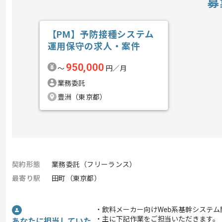
募
【PM】予防接種システム
運用保守の求人・案件
950,000
〜
円／月
業務委託
豊洲（東京都）
契約形態
業務委託（フリーランス）
最寄り駅
田町（東京都）
・飲料メーカー向けWeb系基幹システ
・主に下記作業をご担当いただきます。
あなたに担当していた