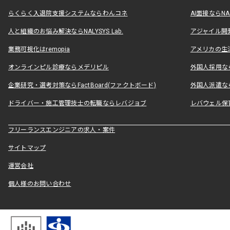
らくらく入退院支援システムならわんコネ
AI面接ならNAL
人と組織のお悩み解決ならNALYSYS Lab.
アジャイル開発なら
業務可視化はremopia
アメリカの生活
オンラインピル診療ならメデリピル
外国人採用ならLe
企業研究・選考対策ならFactBoard(ファクトボード)
外国人派遣なら
ドライバー・施工管理技士の転職ならレバジョブ
レバウェル保
フリーランスエンジニアの求人・案件
サイトマップ
運営会社
個人様のお問い合わせ