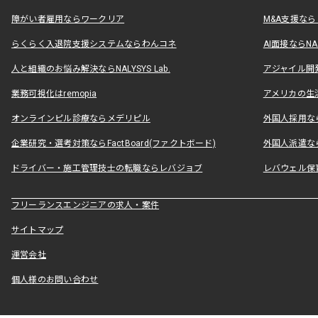
障がい者雇用ならワークリア
M&A支援な
らくらく入退院支援システムならわんコネ
AI面接ならNAL
人と組織のお悩み解決ならNALYSYS Lab.
アジャイル開発なら
業務可視化はremopia
アメリカの生活
オンラインピル診療ならメデリピル
外国人採用ならLe
企業研究・選考対策ならFactBoard(ファクトボード)
外国人派遣なら
ドライバー・施工管理技士の転職ならレバジョブ
レバウェル保
フリーランスエンジニアの求人・案件
サイトマップ
運営会社
個人様のお問い合わせ