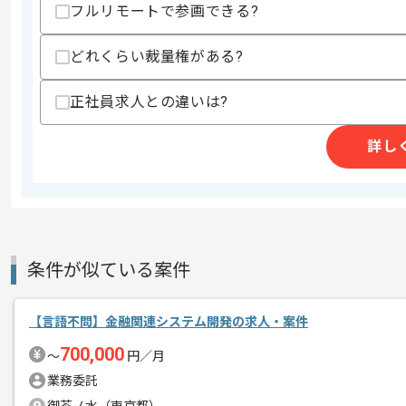
フルリモートで参画できる?
・チームでの開発経験
歓迎スキル
どれくらい裁量権がある?
・GCP環境下での開発経験
・Next.jsを用いた開発経験
正社員求人との違いは?
・Hasuraの経験
・GraphQL の利用経験
詳し
スキルに不安がある方へ
上記に似た経験やスキルをお持ちであれば申
精算条件
条件が似ている案件
精算・お支払い
精算基準時間
140時間〜180時間
支払いサイト
15日
【言語不問】金融関連システム開発の求人・案件
700,000
〜
円／月
業務委託
商談回数
1回
その他募集要項