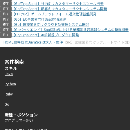
【Go/TypeScript】社内向けカスタマーサクセスツール開発
終了
【Go/TypeScript】顧客向けカスタマーサクセスシステム開発
終了
【PHP/Go】ゲームプラットフォーム通貨管理基盤開発
終了
【Go】EC事業者向けSaaS開発刷新
終了
【Go】医療業界向けクラウド型管理システム開発
終了
【Goバックエンド】SaaS領域における業務系共通基盤システムの新規開発
終了
【Go/TypeScript】AI系新規プロダクト開発
終了
HOME
案件検索
JavaScript求人・案件
【Go】医療業界向けリクルートサイト開
案件検索
スキル
Java
Python
Ruby
Go
職種・ポジション
プログラマー(PG)