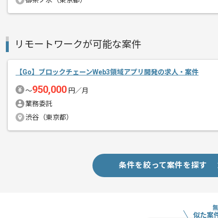
御茶ノ水（東京都）
募集人数
1人
作業開始日
2025/10/09
リモートワークが可能な案件
医師向けリクルート情報サービスや、勉
エージェントからのコ
を展開している企業でございます。
【Go】ブロックチェーンWeb3領域アプリ開発の求人・案件
メント
本案件はリクルートサイトの新規開発及
950,000
〜
円／月
業務委託
基本的にはフルリモートでの作業を見込
渋谷（東京都）
Go用いた開発経験を活かしたい方にお
プロジェクトは長期を想定しており、
条件を絞って案件を探す
中長期的に腰をすえての参画を希望され
似た案