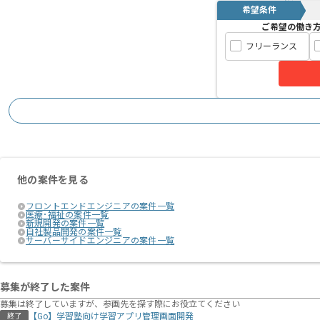
希望条件
ご希望の働き
フリーランス
他の案件を見る
フロントエンドエンジニアの案件一覧
医療･福祉の案件一覧
新規開発の案件一覧
自社製品開発の案件一覧
サーバーサイドエンジニアの案件一覧
募集が終了した案件
募集は終了していますが、参画先を探す際にお役立てください
【Go】学習塾向け学習アプリ管理画面開発
終了