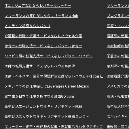
ITエンジニア就活ならレバテックルーキー
フリーランス
フリーランスの案件探しならフリーランスHub
プログラミン
オンライン診療ならレバクリ
医療・ヘルス
介護職の転職・派遣サービスならレバウェル介護
看護師の転職
保育士の転職支援サービスならレバウェル保育士
医療技師の転
リハビリ職の転職支援サービスならレバウェルリハビリ
栄養士の転職
医師の転職支援サービスならレバウェル医師
薬剤師の転職
医療・ヘルスケア業界の課題解決支援ならレバウェル株式会社
医療看護介護の
メキシコでのお仕事探しはLeverages Career Mexico
アメリカでのお仕事
留学生が日本で仕事を探すなら帰国GO.com
就活・転職支
新卒就活エージェントならキャリアチケット就職
新卒就活無料
新卒就活スカウトならキャリアチケット就職スカウト
若手ハイキャ
フリーター・既卒・未経験の就職・再就職ならハタラクティブ
未経験・若手