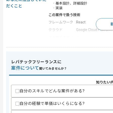
‐基本設計、詳細設計
だくこと
‐実装
この案件で扱う技術
フレームワーク
React
クラウド
Google Cloud Platform
この案件のポイント
業界
人材･教育 , 医療･福祉
業務内容
新規開発 , 追加開発 ,
担当領域/システ
レバテックフリーランスに
Webサイト
ム
案件について
聞いてみませんか？
特徴
20代活躍中 , 30代活躍
知りたい
自分のスキルでどんな案件がある?
求めるスキル
スキル
・バックエンド開発経験(2年以上)
・Go言語を用いた開発経験
自分の経験で単価はいくらになる?
・設計をリードした経験
・要件定義から設計フェーズに主体的に