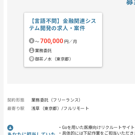
募
【言語不問】金融関連シス
テム開発の求人・案件
700,000
〜
円／月
業務委託
御茶ノ水（東京都）
契約形態
業務委託（フリーランス）
最寄り駅
浅草（東京都）/フルリモート
・Goを用いた医療向けリクルートサイ
・具体的には下記作業をご担当いただき
あなたに担当していた