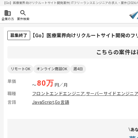
【Go】医療業界向けリクルートサイト開発案件| ITフリーランスエンジニアの求人・案件(2026/08
企業の方
案件検索
【Go】医療業界向けリクルートサイト開発のフ
募集終了
こちらの案件は
リモートOK
オンライン商談OK
週4日
単価
80
万
〜
円／月
職種
フロントエンドエンジニア
,
サーバーサイドエンジニ
言語
JavaScript
,
Go言語
あ