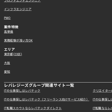
フロントエンドエンジニア
インフラエンジニア
PMO
案件特徴
高単価
実務経験が浅い方OK
エリア
東京都(23区)
大阪
愛知
レバレジーズグループ関連サイト一覧
ITの仕事探しはレバテック
クリエイター
ITの仕事探しはレバテック（フリーランス向けサービス紹介）
ITの仕事探
IT転職スカウトならレバテックダイレクト
IT転職なら