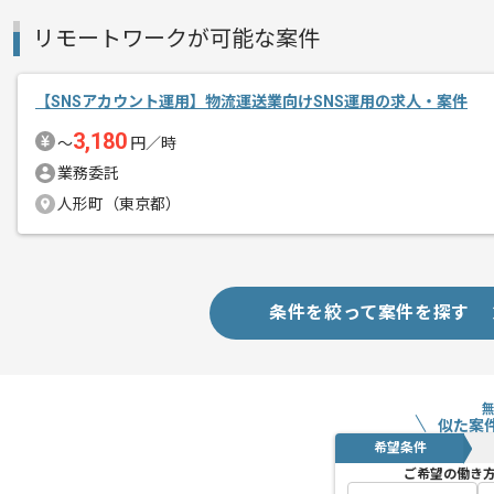
リモートワークが可能な案件
【SNSアカウント運用】物流運送業向けSNS運用の求人・案件
3,180
〜
円／時
業務委託
人形町（東京都）
条件を絞って案件を探す
似た案
希望条件
ご希望の働き