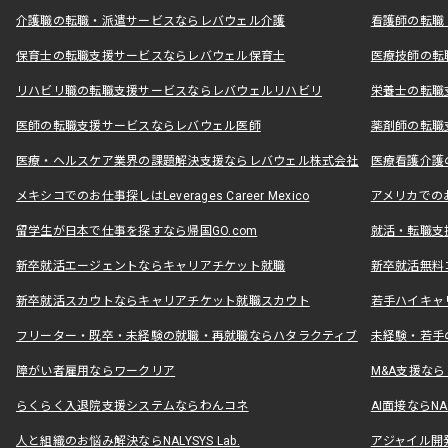
介護職の転職・派遣サービスならレバウェル介護
看護師の転職
保育士の転職支援サービスならレバウェル保育士
医療技師の転
リハビリ職の転職支援サービスならレバウェルリハビリ
栄養士の転職
医師の転職支援サービスならレバウェル医師
薬剤師の転職
医療・ヘルスケア業界の課題解決支援ならレバウェル株式会社
医療看護介護の
メキシコでのお仕事探しはLeverages Career Mexico
アメリカでのお仕事
留学生が日本で仕事を探すなら帰国GO.com
就活・転職支
新卒就活エージェントならキャリアチケット就職
新卒就活無料
新卒就活スカウトならキャリアチケット就職スカウト
若手ハイキャ
フリーター・既卒・未経験の就職・再就職ならハタラクティブ
未経験・若手
障がい者雇用ならワークリア
M&A支援な
らくらく入退院支援システムならわんコネ
AI面接ならNAL
人と組織のお悩み解決ならNALYSYS Lab.
アジャイル開発なら