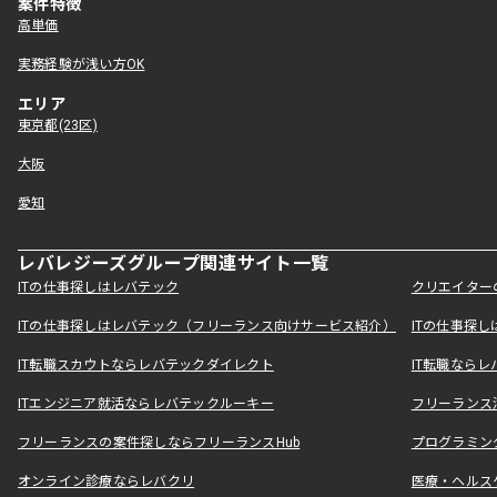
案件特徴
高単価
実務経験が浅い方OK
エリア
東京都(23区)
大阪
愛知
レバレジーズグループ関連サイト一覧
ITの仕事探しはレバテック
クリエイター
ITの仕事探しはレバテック（フリーランス向けサービス紹介）
ITの仕事探
IT転職スカウトならレバテックダイレクト
IT転職なら
ITエンジニア就活ならレバテックルーキー
フリーランス
フリーランスの案件探しならフリーランスHub
プログラミン
オンライン診療ならレバクリ
医療・ヘルス