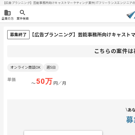
【広告プランニング】芸能事務所向けキャストマーケティング案件| ITフリーランスエンジニアの求人・
企業の方
案件検索
【広告プランニング】芸能事務所向けキャスト
募集終了
こちらの案件は
オンライン商談OK
週5日
単価
50
万
〜
円／月
あ
募