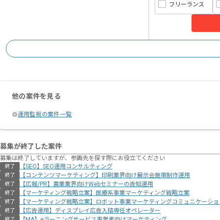
フリーランス
他の案件を見る
運用監視の案件一覧
募集が終了した案件
募集は終了していますが、参画先を探す際にお役立てください
【SEO】SEO運用コンサルティング
終了
【コンテンツマーケティング】印刷業界向け展示会施策制作運用
終了
【広報/PR】農業業界向けWebセミナーの告知運用
終了
【マーケティング戦略立案】医療系事業マーケティング戦略立案
終了
【マーケティング戦略立案】ロボット事業マーケティングコミュニケーショ
終了
【広告運用】ディスプレイ広告入稿専任オペレーター
終了
【MA】eラーニングサービス事業者向けマーケティング
終了