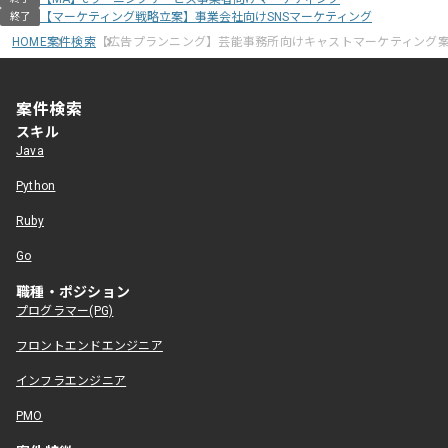
【マーケティング戦略立案】事業会社向けSNSマーケティング
終了
HOME
案件検索
【広告プランニング】芸能事務所向けキャストマーケティング
案件検索
スキル
Java
Python
Ruby
Go
職種・ポジション
プログラマー(PG)
フロントエンドエンジニア
インフラエンジニア
PMO