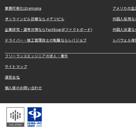
業務可視化はremopia
アメリカの生活
オンラインピル診療ならメデリピル
外国人採用ならLe
企業研究・選考対策ならFactBoard(ファクトボード)
外国人派遣なら
ドライバー・施工管理技士の転職ならレバジョブ
レバウェル保
フリーランスエンジニアの求人・案件
サイトマップ
運営会社
個人様のお問い合わせ