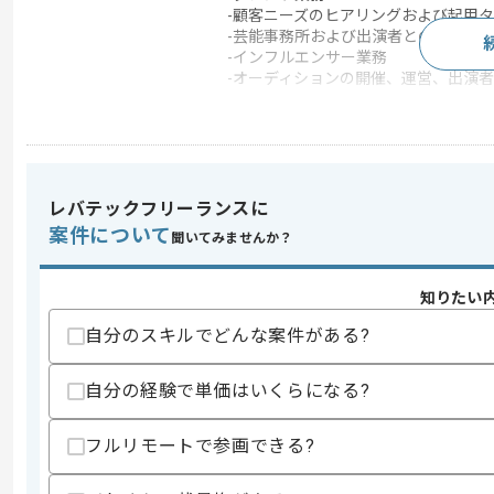
-顧客ニーズのヒアリングおよび起用タ
-芸能事務所および出演者との打ち合わ
-インフルエンサー業務
-オーディションの開催、運営、出演者
この案件のポイント
業務内容
運用監視
特徴
BtoB向け , BtoC向け
レバテックフリーランスに
案件について
聞いてみませんか？
求めるスキル
スキル
・キャスティング業界での業務経験
知りたい
・広告代理店での営業経験
・TVやWebCMやグラフィック広告を
自分のスキルでどんな案件がある?
・PCスキル（Microsoft ExcelとWor
自分の経験で単価はいくらになる?
スキルに不安がある方へ
上記に似た経験やスキルをお持ちであれば申
フルリモートで参画できる?