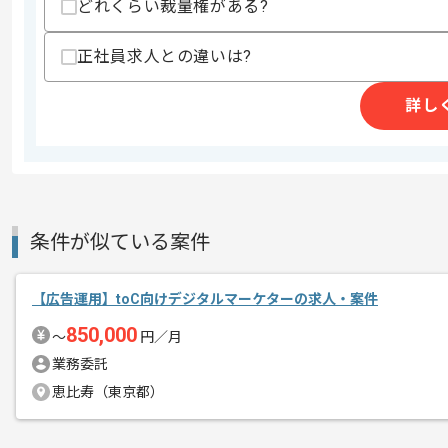
どれくらい裁量権がある?
商談回数
2回
その他募集要項
募集人数
1人
正社員求人との違いは?
作業開始日
2025/10/10
詳し
俳優やモデル、インフルエンサーのキャ
エージェントからのコ
統括する推進役を担っていただきます。
メント
営業活動を通じて新規案件を獲得しつつ
条件が似ている案件
幅広く担当することが可能です。
【広告運用】toC向けデジタルマーケターの求人・案件
850,000
〜
円／月
業務委託
恵比寿（東京都）