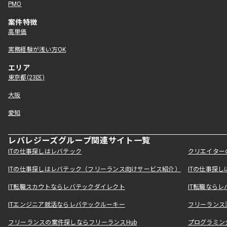
PMO
案件特徴
高単価
実務経験が浅い方OK
エリア
東京都(23区)
大阪
愛知
レバレジーズグループ関連サイト一覧
ITの仕事探しはレバテック
クリエイター
ITの仕事探しはレバテック（フリーランス向けサービス紹介）
ITの仕事探
IT転職スカウトならレバテックダイレクト
IT転職なら
ITエンジニア就活ならレバテックルーキー
フリーランス
フリーランスの案件探しならフリーランスHub
プログラミン