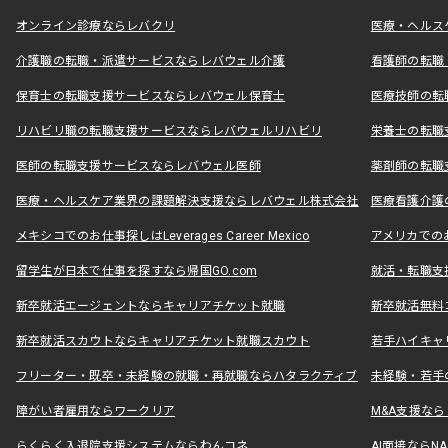
オンライン診療ならレバクリ
医療・ヘルス
介護職の転職・派遣サービスならレバウェル介護
看護師の転職
保育士の転職支援サービスならレバウェル保育士
医療技師の転
リハビリ職の転職支援サービスならレバウェルリハビリ
栄養士の転職
医師の転職支援サービスならレバウェル医師
薬剤師の転職
医療・ヘルスケア業界の課題解決支援ならレバウェル株式会社
医療看護介護の
メキシコでのお仕事探しはLeverages Career Mexico
アメリカでのお仕事
留学生が日本で仕事を探すなら帰国GO.com
就活・転職支
新卒就活エージェントならキャリアチケット就職
新卒就活無料
新卒就活スカウトならキャリアチケット就職スカウト
若手ハイキャ
フリーター・既卒・未経験の就職・再就職ならハタラクティブ
未経験・若手
障がい者雇用ならワークリア
M&A支援な
らくらく入退院支援システムならわんコネ
AI面接ならNAL