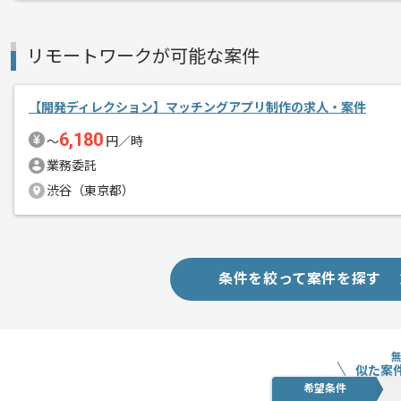
リモートワークが可能な案件
【開発ディレクション】マッチングアプリ制作の求人・案件
6,180
〜
円／時
業務委託
渋谷（東京都）
条件を絞って案件を探す
似た案
希望条件