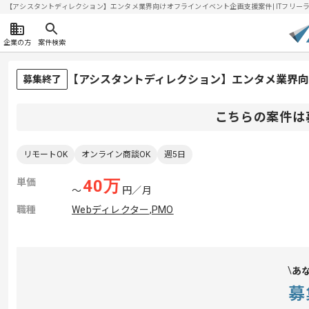
【アシスタントディレクション】エンタメ業界向けオフラインイベント企画支援案件| ITフリーランス
企業の方
案件検索
【アシスタントディレクション】エンタメ業界
募集終了
こちらの案件は
リモートOK
オンライン商談OK
週5日
単価
40
万
〜
円／月
職種
Webディレクター
,
PMO
あ
募