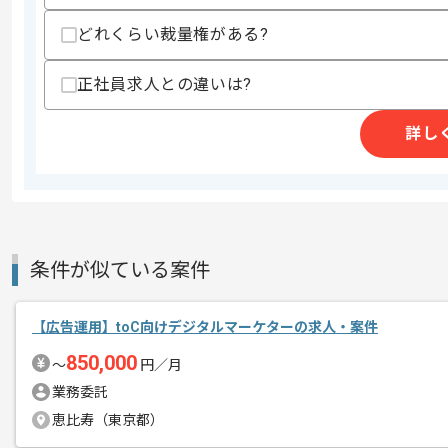
作業開始日
2025/10/01
どれくらい裁量権がある?
正社員求人との違いは?
テレビ放送企業のグループ会社として
エージェントからのコ
主にイベント企画から制作を手掛ける企
メント
詳し
ご自身のアイディアを形にし多くの人に
全国各地よりリモートにてご参加いただ
イベントプランナーのご経験を活かした
条件が似ている案件
複数案件を保有している企業ですので、
ご経験と実績に応じてスライド案件のご
【広告運用】toC向けデジタルマーケターの求人・案件
850,000
〜
円／月
業務委託
恵比寿（東京都）