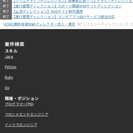
【クリエイティブディレクション】医療系広告クリエイティブディレクショ
終了
【進行管理ディレクション】スポーツ関連Webサイトディレクション
終了
【上流ディレクション】Webサイト制作運用
終了
【進行管理ディレクション】マンガアプリ向けサービス統合対応
終了
HOME
案件検索
Webディレクター求人・案件
【アシスタントディレクション】
案件検索
スキル
Java
Python
Ruby
Go
職種・ポジション
プログラマー(PG)
フロントエンドエンジニア
インフラエンジニア