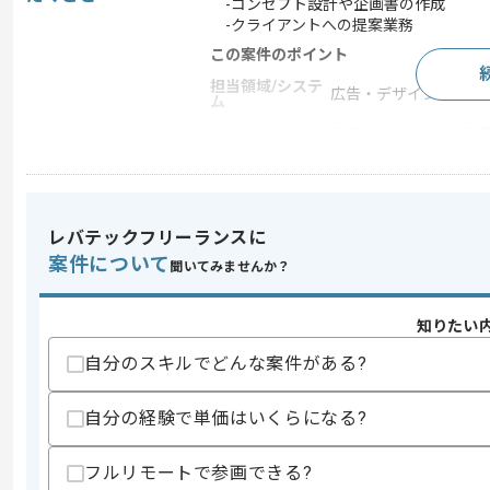
-コンセプト設計や企画書の作成
-クライアントへの提案業務
この案件のポイント
担当領域/システ
広告・デザイン・イベ
ム
特徴
長期プロジェクト , 急募 ,
求めるスキル
レバテックフリーランスに
スキル
・オフラインイベントの企画経験
案件について
聞いてみませんか？
・英語での実務経験
スキルに不安がある方へ
知りたい
上記に似た経験やスキルをお持ちであれば申
自分のスキルでどんな案件がある?
自分の経験で単価はいくらになる?
商談回数
1回
その他募集要項
募集人数
1人
フルリモートで参画できる?