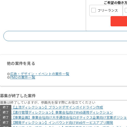
ご希望の働き
フリーランス
他の案件を見る
広告・デザイン・イベントの案件一覧
PMOの案件一覧
募集が終了した案件
募集は終了していますが、参画先を探す際にお役立てください
【上流ディレクション】ブランドデザインガイドライン作成
終了
【進行管理ディレクション】事業会社向けWeb運用ディレクション
終了
【事業企画】事業会社向け大手通信会社ロボティクス企業向け営業ポジショ
終了
【開発ディレクション】インバウンド向けWebサービスアプリ開発
終了