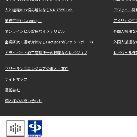
人と組織のお悩み解決ならNALYSYS Lab.
アジャイル開発なら
業務可視化はremopia
アメリカの生活
オンラインピル診療ならメデリピル
外国人採用ならLe
企業研究・選考対策ならFactBoard(ファクトボード)
外国人派遣なら
ドライバー・施工管理技士の転職ならレバジョブ
レバウェル保
フリーランスエンジニアの求人・案件
サイトマップ
運営会社
個人様のお問い合わせ