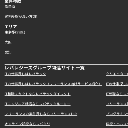
案件特徴
高単価
実務経験が浅い方OK
エリア
東京都(23区)
大阪
愛知
レバレジーズグループ関連サイト一覧
ITの仕事探しはレバテック
クリエイター
ITの仕事探しはレバテック（フリーランス向けサービス紹介）
ITの仕事探
IT転職スカウトならレバテックダイレクト
IT転職なら
ITエンジニア就活ならレバテックルーキー
フリーランス
フリーランスの案件探しならフリーランスHub
プログラミン
オンライン診療ならレバクリ
医療・ヘルス