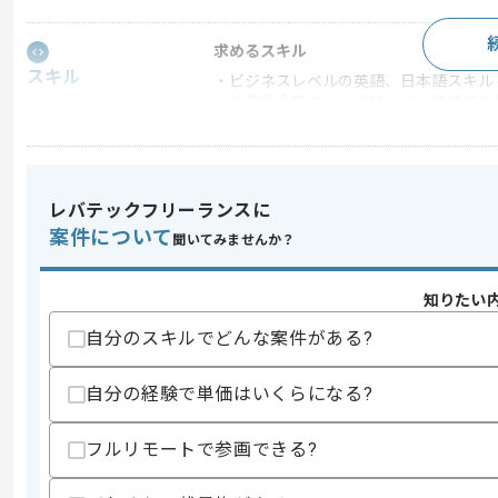
求めるスキル
スキル
・ビジネスレベルの英語、日本語スキル
・外資系企業またはグローバル環境での
・ExcelやPowerPoint等、基本的な
歓迎スキル
・人事、バックオフィス、またはコンサ
レバテックフリーランスに
・プロジェクトマネジメント経験
・IT領域（HRシステム、業務改善等）
案件について
聞いてみませんか？
スキルに不安がある方へ
上記に似た経験やスキルをお持ちであれば申
知りたい
自分のスキルでどんな案件がある?
自分の経験で単価はいくらになる?
精算条件
有
精算・お支払い
精算基準時間
140時間〜180時間
フルリモートで参画できる?
支払いサイト
15日