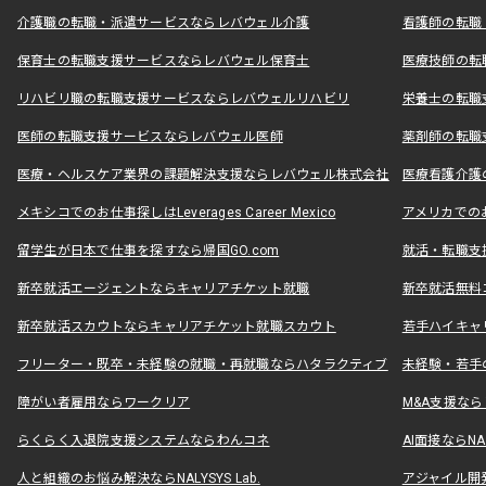
介護職の転職・派遣サービスならレバウェル介護
看護師の転職
保育士の転職支援サービスならレバウェル保育士
医療技師の転
リハビリ職の転職支援サービスならレバウェルリハビリ
栄養士の転職
医師の転職支援サービスならレバウェル医師
薬剤師の転職
医療・ヘルスケア業界の課題解決支援ならレバウェル株式会社
医療看護介護の
メキシコでのお仕事探しはLeverages Career Mexico
アメリカでのお仕事
留学生が日本で仕事を探すなら帰国GO.com
就活・転職支
新卒就活エージェントならキャリアチケット就職
新卒就活無料
新卒就活スカウトならキャリアチケット就職スカウト
若手ハイキャ
フリーター・既卒・未経験の就職・再就職ならハタラクティブ
未経験・若手
障がい者雇用ならワークリア
M&A支援な
らくらく入退院支援システムならわんコネ
AI面接ならNAL
人と組織のお悩み解決ならNALYSYS Lab.
アジャイル開発なら