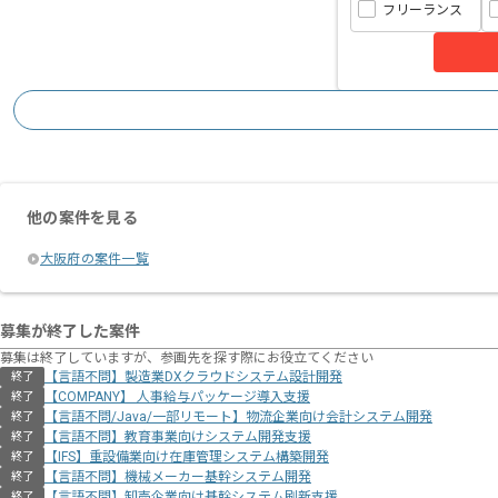
フリーランス
他の案件を見る
大阪府の案件一覧
募集が終了した案件
募集は終了していますが、参画先を探す際にお役立てください
【言語不問】製造業DXクラウドシステム設計開発
終了
【COMPANY】 人事給与パッケージ導入支援
終了
【言語不問/Java/一部リモート】物流企業向け会計システム開発
終了
【言語不問】教育事業向けシステム開発支援
終了
【IFS】重設備業向け在庫管理システム構築開発
終了
【言語不問】機械メーカー基幹システム開発
終了
【言語不問】卸売企業向け基幹システム刷新支援
終了