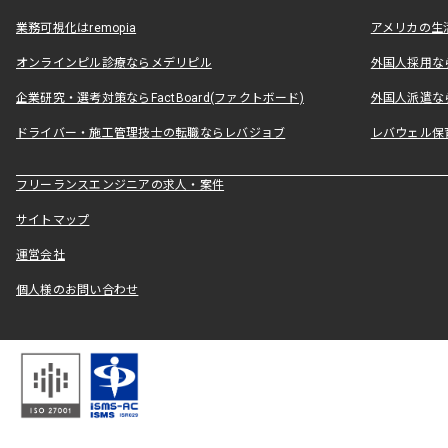
業務可視化はremopia
アメリカの生活
オンラインピル診療ならメデリピル
外国人採用ならLe
企業研究・選考対策ならFactBoard(ファクトボード)
外国人派遣なら
ドライバー・施工管理技士の転職ならレバジョブ
レバウェル保
フリーランスエンジニアの求人・案件
サイトマップ
運営会社
個人様のお問い合わせ