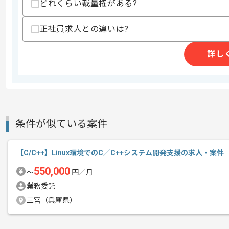
どれくらい裁量権がある?
商談回数
2回
正社員求人との違いは?
その他募集要項
募集人数
1人
詳し
作業開始日
2025/11/01
レバテックでの実績がある企業の案件で
エージェントからのコ
今までの開発経験を活かすことができま
メント
条件が似ている案件
複数案件を保有している企業ですので、
【C/C++】Linux環境でのC／C++システム開発支援の求人・案件
ご経験と実績に応じてスライド案件のご
550,000
スキルアップされたい方、長期的に参画
〜
円／月
業務委託
三宮（兵庫県）
週5日常駐での作業を想定しております