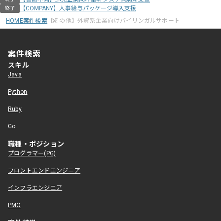
【COMPANY】人事給与パッケージ導入支援
終了
HOME
案件検索
【その他】外資系企業向けバイリンガルサポート
案件検索
スキル
Java
Python
Ruby
Go
職種・ポジション
プログラマー(PG)
フロントエンドエンジニア
インフラエンジニア
PMO