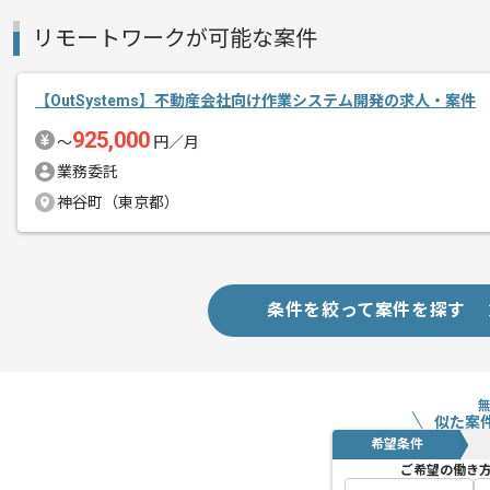
リモートワークが可能な案件
【OutSystems】不動産会社向け作業システム開発の求人・案件
925,000
〜
円／月
業務委託
神谷町（東京都）
条件を絞って案件を探す
似た案
希望条件
ご希望の働き