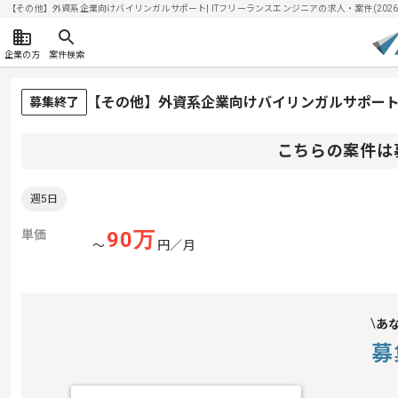
【その他】外資系企業向けバイリンガルサポート| ITフリーランスエンジニアの求人・案件(2026/0
企業の方
案件検索
【その他】外資系企業向けバイリンガルサポー
募集終了
こちらの案件は
週5日
単価
90
万
〜
円／月
あ
募