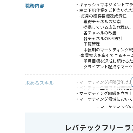
・キャッシュマネジメントプ
職務内容
・主に下記作業をご担当いた
-毎月の獲得目標達成責任
獲得チャネルの探索
提携している広告代理店、
各チャネルの改善
各チャネルのKPI設計
予算管理
中長期のマーケティング戦
-事業拡大を牽引できるチー
単月目標を達成し続けるた
クライアント起点なマーケテ
・マーケティング経験(2年以上
求めるスキル
・ベンチャー企業での作業経
・マーケティング組織を立ち
・マーケティング領域において
・マーケティング
・ベンチャー企業
歓迎スキル
・広告運用の経験
レバテックフリーラ
※上記に似た経験やスキルをお持ち