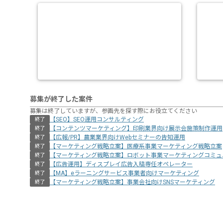
募集が終了した案件
募集は終了していますが、参画先を探す際にお役立てください
【SEO】SEO運用コンサルティング
終了
【コンテンツマーケティング】印刷業界向け展示会施策制作運用
終了
【広報/PR】農業業界向けWebセミナーの告知運用
終了
【マーケティング戦略立案】医療系事業マーケティング戦略立案
終了
【マーケティング戦略立案】ロボット事業マーケティングコミュ
終了
【広告運用】ディスプレイ広告入稿専任オペレーター
終了
【MA】eラーニングサービス事業者向けマーケティング
終了
【マーケティング戦略立案】事業会社向けSNSマーケティング
終了