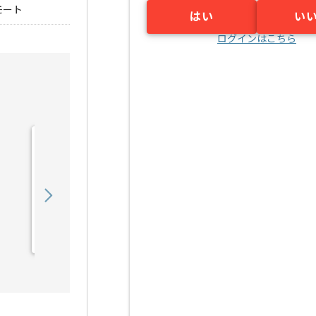
モート
はい
い
ログインはこちら
【マーケティング戦略立
案】セレモニー業界向けマ
ーケティング支...の求人・
850,000
〜
円／月
案件
業務委託
明治神宮前〈原宿〉（東京都）