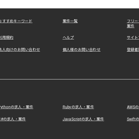
おすすめキーワード
案件一覧
フリー
案件
利用規約
ヘルプ
サイト
法人向けのお問い合わせ
個人様のお問い合わせ
登録者
Pythonの求人・案件
Rubyの求人・案件
AWS
C#の求人・案件
JavaScriptの求人・案件
Swif