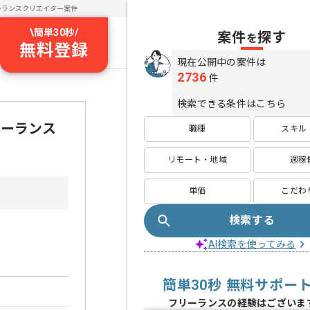
ーランスクリエイター案件
\
簡単30秒
/
案件
探す
を
無料登録
現在公開中の案件は
2736
件
検索できる条件はこちら
リーランス
職種
スキル
リモート・地域
週稼
単価
こだわ
検索する
AI検索を使ってみる
簡単30秒 無料サポー
フリーランスの経験はございま