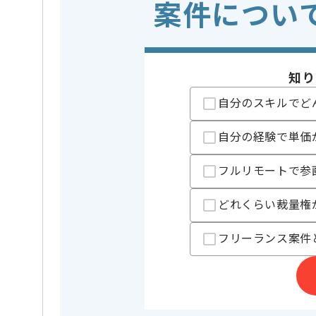
案件につい
業界
クレジッ
この案件のポイント
業務内容
システム
特徴
20代活躍中
知り
自分のスキルでど
担当者より
レバテックでの実績がある企業の案件でございます。
自分の経験で単価
マーケターの経験を活かすことができます。
フルリモートで参
複数案件を保有している企業ですので、
ご経験と実績に応じて別案件のご提案も差し上げる場
どれくらい裁量権
新しいアイディアや技術を積極的に導入し、
経験豊富なマーケターと成長が出来る環境でございま
フリーランス案件
スキルアップされたい方、長期的に参画されたい方に
基本的には一部リモート作業を見込んでおります。