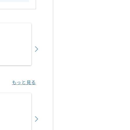
【マーケティング戦略立案】セレモニー業界
850,000
〜
円／月
業務委託
明治神宮前〈原宿〉（東京都）
もっと見る
【マーケティング戦略立案】事業会社向けEC
850,000
〜
円／月
業務委託
海浜幕張（千葉県）