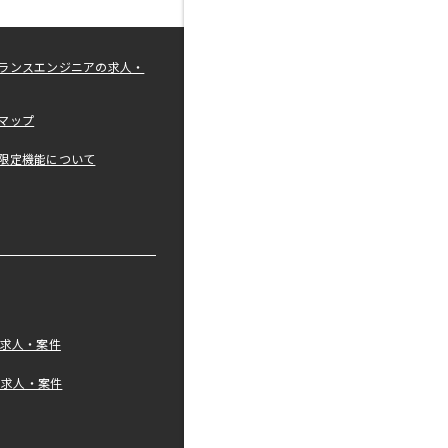
ランスエンジニアの求人・
マップ
限定機能について
の求人・案件
tの求人・案件