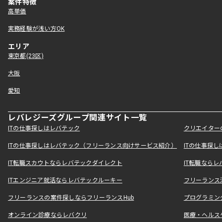
案件特徴
高単価
実務経験が浅い方OK
エリア
東京都(23区)
大阪
愛知
レバレジーズグループ関連サイト一覧
ITの仕事探しはレバテック
クリエイター
ITの仕事探しはレバテック（フリーランス向けサービス紹介）
ITの仕事探
IT転職スカウトならレバテックダイレクト
IT転職なら
ITエンジニア就活ならレバテックルーキー
フリーランス
フリーランスの案件探しならフリーランスHub
プログラミン
オンライン診療ならレバクリ
医療・ヘルス