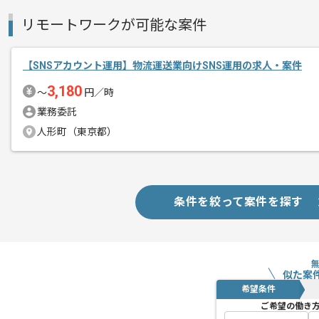
リモートワークが可能な案件
【SNSアカウント運用】物流運送業向けSNS運用の求人・案件
3,180
〜
円／時
業務委託
人形町（東京都）
条件を絞って案件を探す
似た案
希望条件
ご希望の働き