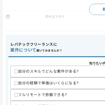
求めるスキル
スキル
・HubSpotの導入支援、活用経験
歓迎スキル
・企業立ち上げフェーズでの実務経験
レバテックフリーランスに
スキルに不安がある方へ
案件について
聞いてみませんか？
上記に似た経験やスキルをお持ちであれば申
知りたい
自分のスキルでどんな案件がある?
商談回数
1回
その他募集要項
募集人数
1人
自分の経験で単価はいくらになる?
作業開始日
2026/02/02
フルリモートで参画できる?
回路や基板関連トータルソリューション