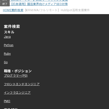
【広告運用】園芸業界向けメディアSEO対策
終了
HOME
案件検索
【CRM/MA/フルリモート】HubSpot活用支援案件
案件検索
スキル
Java
Python
Ruby
Go
職種・ポジション
プログラマー(PG)
フロントエンドエンジニア
インフラエンジニア
PMO