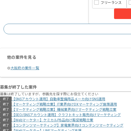
フリーランス
他の案件を見る
大阪府の案件一覧
募集が終了した案件
募集は終了していますが、参画先を探す際にお役立てください
【SNSアカウント運用】自動車整備用品メーカ向けSNS運用
終了
【マーケティング戦略立案】IT業界向けDXマーケティング施策運用
終了
【マーケティング戦略立案】機械業界向けマーケティング戦略立案
終了
【SEO/SNSアカウント運用】クラフトキット販売向けマーケティング
終了
【Webマーケター】ケミカルPB品向け販促戦略立案
終了
【コンテンツマーケティング】家電業界向けコンテンツマーケティング
終了
【Webマーケター】LINEマーケティング支援
終了