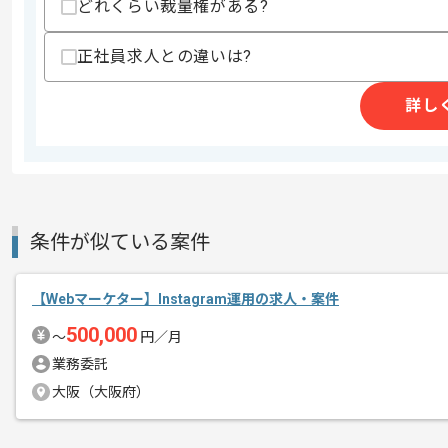
どれくらい裁量権がある?
エージェントからのコ
を展開している企業でございます。
メント
正社員求人との違いは?
今回はHubSpot活用支援案件に携わっ
詳し
Webマーケターとしての実務経験を活
基本的にはフルリモートでの作業を見込
条件が似ている案件
【Webマーケター】Instagram運用の求人・案件
500,000
〜
円／月
業務委託
大阪（大阪府）