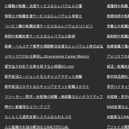
介護職の転職・派遣サービスならレバウェル介護
看護師の転職
保育士の転職支援サービスならレバウェル保育士
医療技師の転
リハビリ職の転職支援サービスならレバウェルリハビリ
栄養士の転職
医師の転職支援サービスならレバウェル医師
薬剤師の転職
医療・ヘルスケア業界の課題解決支援ならレバウェル株式会社
医療看護介護の
メキシコでのお仕事探しはLeverages Career Mexico
アメリカでのお仕事
留学生が日本で仕事を探すなら帰国GO.com
就活・転職支
新卒就活エージェントならキャリアチケット就職
新卒就活無料
新卒就活スカウトならキャリアチケット就職スカウト
若手ハイキャ
フリーター・既卒・未経験の就職・再就職ならハタラクティブ
未経験・若手
障がい者雇用ならワークリア
M&A支援な
らくらく入退院支援システムならわんコネ
AI面接ならNAL
人と組織のお悩み解決ならNALYSYS Lab.
アジャイル開発なら