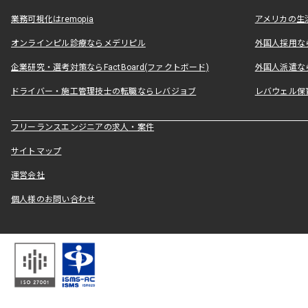
業務可視化はremopia
アメリカの生活
オンラインピル診療ならメデリピル
外国人採用ならLe
企業研究・選考対策ならFactBoard(ファクトボード)
外国人派遣なら
ドライバー・施工管理技士の転職ならレバジョブ
レバウェル保
フリーランスエンジニアの求人・案件
サイトマップ
運営会社
個人様のお問い合わせ