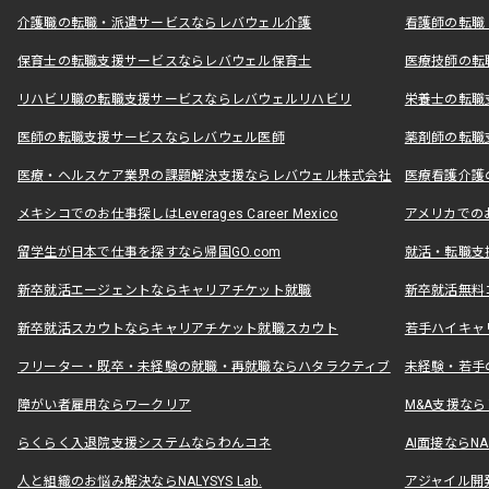
介護職の転職・派遣サービスならレバウェル介護
看護師の転職
保育士の転職支援サービスならレバウェル保育士
医療技師の転
リハビリ職の転職支援サービスならレバウェルリハビリ
栄養士の転職
医師の転職支援サービスならレバウェル医師
薬剤師の転職
医療・ヘルスケア業界の課題解決支援ならレバウェル株式会社
医療看護介護の
メキシコでのお仕事探しはLeverages Career Mexico
アメリカでのお仕事
留学生が日本で仕事を探すなら帰国GO.com
就活・転職支
新卒就活エージェントならキャリアチケット就職
新卒就活無料
新卒就活スカウトならキャリアチケット就職スカウト
若手ハイキャ
フリーター・既卒・未経験の就職・再就職ならハタラクティブ
未経験・若手
障がい者雇用ならワークリア
M&A支援な
らくらく入退院支援システムならわんコネ
AI面接ならNAL
人と組織のお悩み解決ならNALYSYS Lab.
アジャイル開発なら