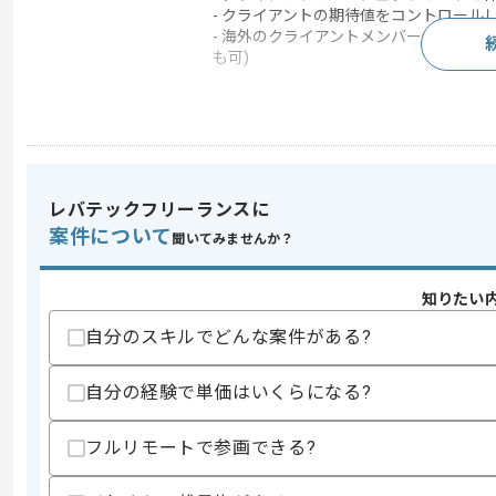
- クライアントの期待値をコントロール
- 海外のクライアントメンバーとの討議リ
も可)
求めるスキル
スキル
・コアコンサルティングスキル
・ITインフラ知見(認証、デバイス関連等
レバテックフリーランスに
・英語での読み書き（ドキュメント作成
案件について
聞いてみませんか？
スキルに不安がある方へ
上記に似た経験やスキルをお持ちであれば申
知りたい
自分のスキルでどんな案件がある?
精算条件
自分の経験で単価はいくらになる?
精算・お支払い
精算基準時間
140時間〜180時間
フルリモートで参画できる?
支払いサイト
15日