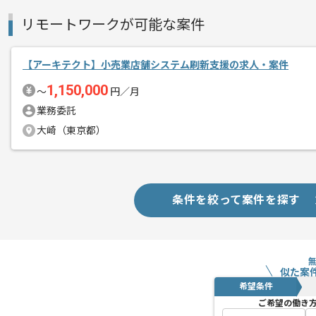
常駐場所は都内を想定しております。
リモートワークが可能な案件
【アーキテクト】小売業店舗システム刷新支援の求人・案件
1,150,000
〜
円／月
業務委託
大崎（東京都）
条件を絞って案件を探す
似た案
希望条件
ご希望の働き