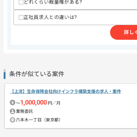
どれくらい裁量権がある?
商談回数
1回
正社員求人との違いは?
その他募集要項
募集人数
1人
詳し
作業開始日
2024/10/24
グループ企業3社のITインフラの統合
エージェントからのコ
メント
条件が似ている案件
複数案件を保有している企業ですので、
ご経験と実績に応じて別案件のご提案も
【上流】生命保険会社向けインフラ構築支援の求人・案件
新しいアイディアや技術を積極的に導入
経験豊富なメンバーと成長が出来る環境
1,000,000
〜
円／月
スキルアップされたい方、長期的に参画
業務委託
六本木一丁目（東京都）
基本的にはリモートワークでの作業を見
ます。