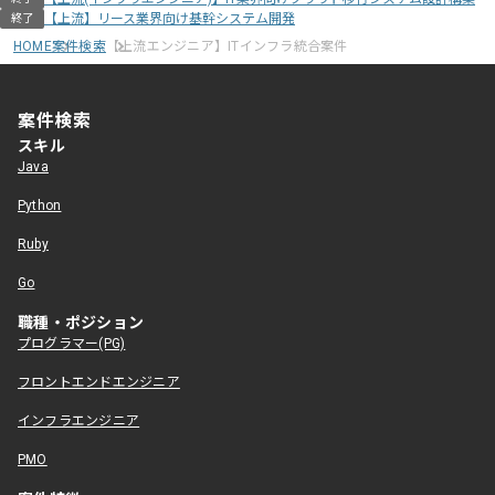
【上流】リース業界向け基幹システム開発
終了
HOME
案件検索
【上流エンジニア】ITインフラ統合案件
案件検索
スキル
Java
Python
Ruby
Go
職種・ポジション
プログラマー(PG)
フロントエンドエンジニア
インフラエンジニア
PMO