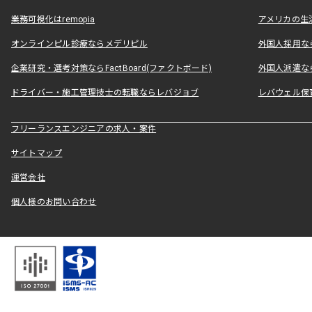
業務可視化はremopia
アメリカの生活
オンラインピル診療ならメデリピル
外国人採用ならLe
企業研究・選考対策ならFactBoard(ファクトボード)
外国人派遣なら
ドライバー・施工管理技士の転職ならレバジョブ
レバウェル保
フリーランスエンジニアの求人・案件
サイトマップ
運営会社
個人様のお問い合わせ