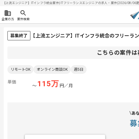
【上流エンジニア】ITインフラ統合案件| ITフリーランスエンジニアの求人・案件(2026/08/06更
企業の方
案件検索
【上流エンジニア】ITインフラ統合のフリーラ
募集終了
こちらの案件は
リモートOK
オンライン商談OK
週5日
単価
115
万
〜
円／月
あ
募