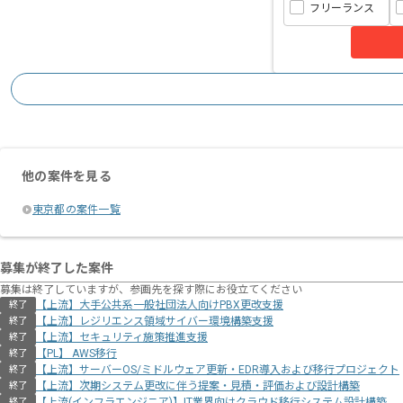
フリーランス
他の案件を見る
東京都の案件一覧
募集が終了した案件
募集は終了していますが、参画先を探す際にお役立てください
【上流】大手公共系一般社団法人向けPBX更改支援
終了
【上流】レジリエンス領域サイバー環境構築支援
終了
【上流】セキュリティ施策推進支援
終了
【PL】 AWS移行
終了
【上流】サーバーOS/ミドルウェア更新・EDR導入および移行プロジェクト
終了
【上流】次期システム更改に伴う提案・見積・評価および設計構築
終了
【上流(インフラエンジニア)】IT業界向けクラウド移行システム設計構築
終了