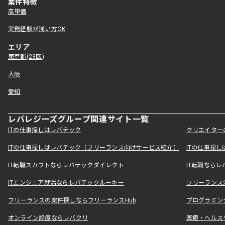
案件特徴
高単価
実務経験が浅い方OK
エリア
東京都(23区)
大阪
愛知
レバレジーズグループ関連サイト一覧
ITの仕事探しはレバテック
クリエイター
ITの仕事探しはレバテック（フリーランス向けサービス紹介）
ITの仕事探
IT転職スカウトならレバテックダイレクト
IT転職なら
ITエンジニア就活ならレバテックルーキー
フリーランス
フリーランスの案件探しならフリーランスHub
プログラミン
オンライン診療ならレバクリ
医療・ヘルス