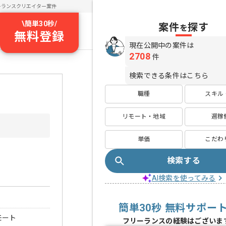
ーランスクリエイター案件
\
簡単30秒
/
案件
探す
を
無料登録
現在公開中の案件は
2708
件
検索できる条件はこちら
職種
スキル
リモート・地域
週稼
単価
こだわ
検索する
AI検索を使ってみる
簡単30秒 無料サポー
モート
フリーランスの経験はございま