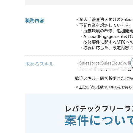
・某大手監査法人向けのSales
職務内容
・下記作業を想定していま
‐既存環境の改修、追加開発(
‐AccountEngagement
‐改修要件に関するMTGへ
‐必要に応じた、設定内容に
・Salesforce(SalesCloud)
求めるスキル
・AccountEngagementの実
・顧客折衝または
歓迎スキル
※上記に似た経験やスキルをお持ち
業界
官公庁
この案件のポイント
レバテックフリーラ
業務内容
追加開発
案件につい
特徴
30代活躍中