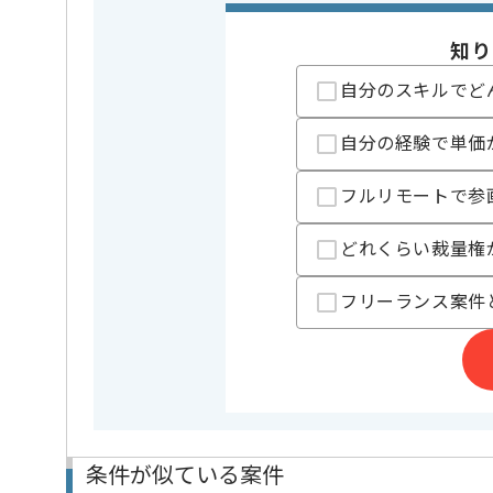
精算条件
有
精算・お支払い
精算基準時間
56時間〜
知り
支払いサイト
15日
自分のスキルでど
自分の経験で単価
担当者より
Salesforceのカスタマイズ開発および運用のサービ
フルリモートで参
130％前後の成長を続けている企業です。
最先端の技術に触れながらスキルアップが可能で、
どれくらい裁量権
Salesforceのノーコード、ローコードを活かしたス
フリーランス案件
基本的には一部リモートでの作業を見込んでおります
条件が似ている案件