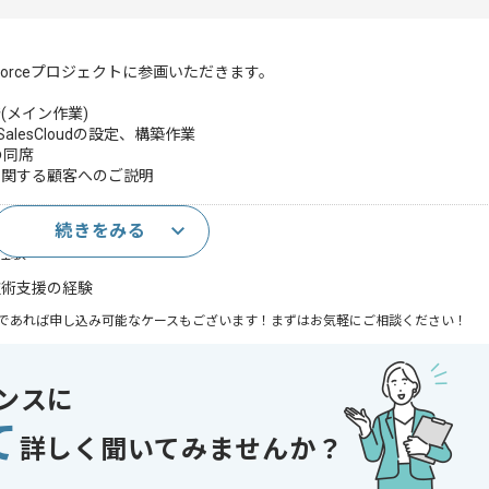
forceプロジェクトに参画いただきます。
す。
メイン作業)
及びSalesCloudの設定、構築作業
の同席
関する顧客へのご説明
続きをみる
の開発経験
務経験
技術支援の経験
であれば申し込み可能なケースもございます！まずはお気軽にご相談ください！
ンスに
て
 , 急募
詳しく聞いてみませんか？