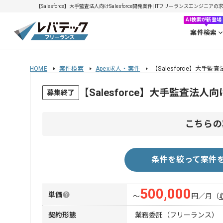
【Salesforce】大手監査法人向けSalesforce開発案件| ITフリーランスエンジニアの求
AI検索が新登場
案件検索
HOME
案件検索
Apex求人・案件
【Salesforce】大手監査
【Salesforce】大手監査法人
募集終了
こちらの
条件を絞って案件
500,000
単価
〜
円／月
（
契約形態
業務委託（フリーランス）