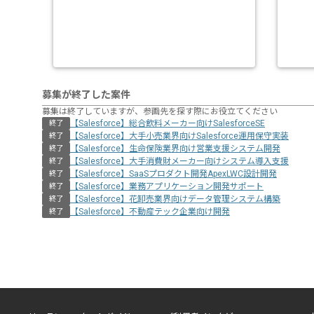
募集が終了した案件
募集は終了していますが、参画先を探す際にお役立てください
【Salesforce】総合飲料メーカー向けSalesforceSE
終了
【Salesforce】大手小売業界向けSalesforce運用保守実装
終了
【Salesforce】生命保険業界向け営業支援システム開発
終了
【Salesforce】大手消費財メーカー向けシステム導入支援
終了
【Salesforce】SaaSプロダクト開発ApexLWC設計開発
終了
【Salesforce】業務アプリケーション開発サポート
終了
【Salesforce】花卸売業界向けデータ管理システム構築
終了
【Salesforce】不動産テック企業向け開発
終了