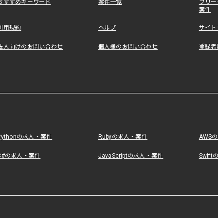
おすすめキーワード
案件一覧
フリー
案件
利用規約
ヘルプ
サイト
法人向けのお問い合わせ
個人様のお問い合わせ
登録者
Pythonの求人・案件
Rubyの求人・案件
AWS
C#の求人・案件
JavaScriptの求人・案件
Swif