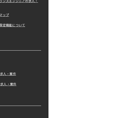
ランスエンジニアの求人・
マップ
限定機能について
の求人・案件
tの求人・案件