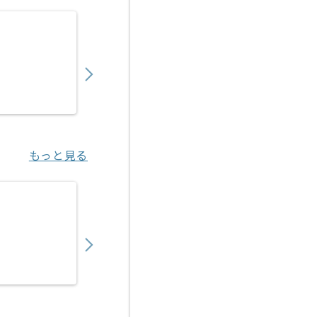
【GIS】3Dアプリケーション開発の求人・案
650,000
〜
円／月
業務委託
新横浜（神奈川県）
もっと見る
【Apex】生産管理システム開発企業向けSales
850,000
〜
円／月
業務委託
北新地（大阪府）