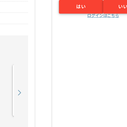
はい
い
ログインはこちら
【GIS】3Dアプリケーショ
ン開発の求人・案件
650,000
〜
円／月
業務委託
新横浜（神奈川県）