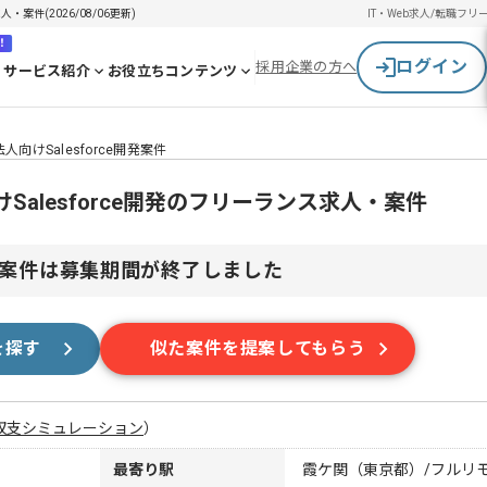
人・案件(2026/08/06更新)
IT・Web求人/転職
フリ
！
ログイン
採用企業の方へ
サービス紹介
お役立ちコンテンツ
法人向けSalesforce開発案件
向けSalesforce開発のフリーランス求人・案件
案件は募集期間が終了しました
を探す
似た案件を提案してもらう
収支シミュレーション
）
最寄り駅
霞ケ関（東京都）/フルリ