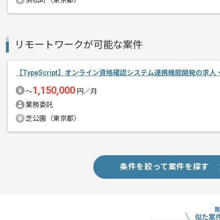
浜松町（東京都）
レバテックでの実績がある企業の案件で
リモートワークが可能な案件
エージェントからのコ
メント
フロントエンドの経験を活かすことがで
【TypeScript】オンライン資格確認システム連携機能開発の求人
複数案件を保有している企業ですので、
1,150,000
ご経験と実績に応じて別案件のご提案も
〜
円／月
新しいアイディアや技術を積極的に導入
業務委託
経験豊富なエンジニアと成長が出来る環
芝公園（東京都）
スキルアップされたい方、長期的に参画
首都圏または遠方からリモートにてご参
条件を絞って案件を探す
似た案