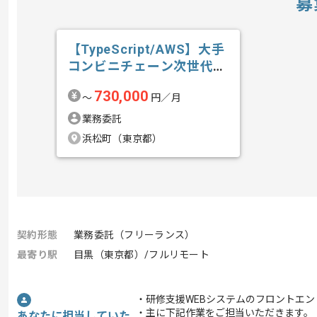
募
【TypeScript/AWS】大手
コンビニチェーン次世代
店...の求人・案件
730,000
〜
円／月
業務委託
浜松町（東京都）
契約形態
業務委託（フリーランス）
最寄り駅
目黒（東京都）/フルリモート
・研修支援WEBシステムのフロントエ
・主に下記作業をご担当いただきます。
あなたに担当していた