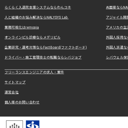
らくらく入退院支援システムならわんコネ
AI面接ならNAL
人と組織のお悩み解決ならNALYSYS Lab.
アジャイル開発なら
業務可視化はremopia
アメリカの生活
オンラインピル診療ならメデリピル
外国人採用ならLe
企業研究・選考対策ならFactBoard(ファクトボード)
外国人派遣なら
ドライバー・施工管理技士の転職ならレバジョブ
レバウェル保
フリーランスエンジニアの求人・案件
サイトマップ
運営会社
個人様のお問い合わせ