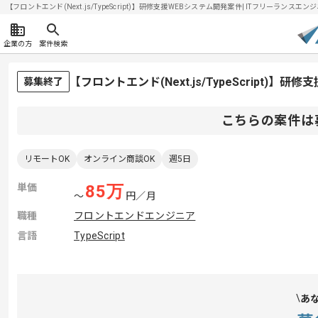
【フロントエンド(Next.js/TypeScript)】研修支援WEBシステム開発案件| ITフリーランスエンジ
企業の方
案件検索
【フロントエンド(Next.js/TypeScript
募集終了
こちらの案件は
リモートOK
オンライン商談OK
週5日
単価
85
万
〜
円／月
職種
フロントエンドエンジニア
言語
TypeScript
あ