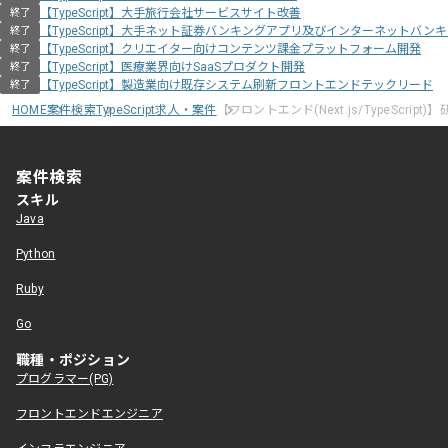
【TypeScript】大手旅行会社サービスサイト改善
終了
【TypeScript】大手ネット証券バンキングアプリ及びインターネットバン
終了
【TypeScript】クリエイター向けコンテンツ課金プラットフォーム開発
終了
【TypeScript】医療業界向けSaaSプロダクト開発
終了
【TypeScript】製造業向け既存システム刷新フロントエンドテックリード
終了
HOME
案件検索
TypeScript求人・案件
【フロントエンド(Next.js/TypeScri
案件検索
スキル
Java
Python
Ruby
Go
職種・ポジション
プログラマー(PG)
フロントエンドエンジニア