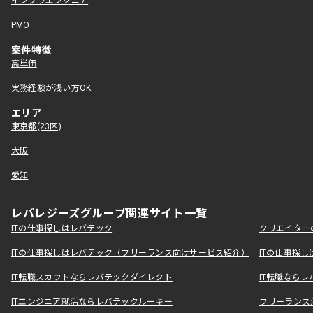
インフラエンジニア
PMO
案件特徴
高単価
実務経験が浅い方OK
エリア
東京都(23区)
大阪
愛知
レバレジーズグループ関連サイト一覧
ITの仕事探しはレバテック
クリエイター
ITの仕事探しはレバテック（フリーランス向けサービス紹介）
ITの仕事探
IT転職スカウトならレバテックダイレクト
IT転職なら
ITエンジニア就活ならレバテックルーキー
フリーランス