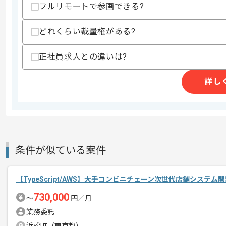
・言語問わずWEBアプリにおけるAPI
フルリモートで参画できる?
・Next.js及びNode.jsを使用したWEB A
・Prismaを用いた開発経験
どれくらい裁量権がある?
・Postgresを用いた開発経験
・アジャイル開発経験
正社員求人との違いは?
スキルに不安がある方へ
上記に似た経験やスキルをお持ちであれば申
詳し
精算条件
有
精算・お支払い
精算基準時間
140時間〜180時間
支払いサイト
15日
条件が似ている案件
【TypeScript/AWS】大手コンビニチェーン次世代店舗システ
商談回数
2回
730,000
〜
円／月
その他募集要項
募集人数
1人
業務委託
作業開始日
2026/01/01