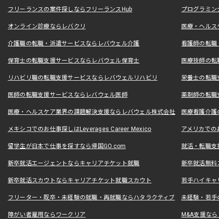
フリーランスの案件探しならフリーランスHub
プログラミン
オンライン診療ならレバクリ
医療・ヘルス
介護職の転職・派遣サービスならレバウェル介護
看護師の転職
保育士の転職支援サービスならレバウェル保育士
医療技師の転
リハビリ職の転職支援サービスならレバウェルリハビリ
栄養士の転職
医師の転職支援サービスならレバウェル医師
薬剤師の転職
医療・ヘルスケア業界の課題解決支援ならレバウェル株式会社
医療看護介護の
メキシコでのお仕事探しはLeverages Career Mexico
アメリカでのお仕事
留学生が日本で仕事を探すなら帰国GO.com
就活・転職支
新卒就活エージェントならキャリアチケット就職
新卒就活無料
新卒就活スカウトならキャリアチケット就職スカウト
若手ハイキャ
フリーター・既卒・未経験の就職・再就職ならハタラクティブ
未経験・若手
障がい者雇用ならワークリア
M&A支援な