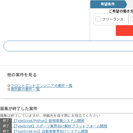
希望条件
ご希望の働き
フリーランス
他の案件を見る
フロントエンドエンジニアの案件一覧
東京都の案件一覧
募集が終了した案件
募集は終了していますが、参画先を探す際にお役立てください
【TypeScript/Python】新規事業システム開発
終了
【TypeScript】スポーツ業界向け解析プラットフォーム開発
終了
【TypeScript/Go】自動車業界向けシステム開発
終了