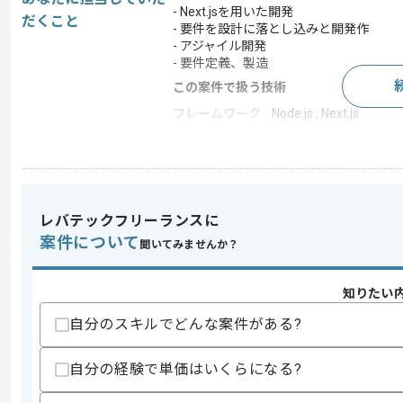
- Next.jsを用いた開発
だくこと
- 要件を設計に落とし込みと開発作
- アジャイル開発
- 要件定義、製造
この案件で扱う技術
フレームワーク
Node.js , Next.js
この案件のポイント
業務内容
システム開発
特徴
参画実績あり , 20代活躍
レバテックフリーランスに
案件について
聞いてみませんか？
求めるスキル
スキル
・Next.js及びTypeScriptを用いた
知りたい
・要件定義及び基本設計工程経験
自分のスキルでどんな案件がある?
・小規模チームにおけるフロントエンド
・toBサービスの開発実務経験
自分の経験で単価はいくらになる?
歓迎スキル
・WebSocketの知見