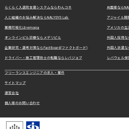
らくらく入退院支援システムならわんコネ
AI面接ならNAL
人と組織のお悩み解決ならNALYSYS Lab.
アジャイル開発なら
業務可視化はremopia
アメリカの生活
オンラインピル診療ならメデリピル
外国人採用ならLe
企業研究・選考対策ならFactBoard(ファクトボード)
外国人派遣なら
ドライバー・施工管理技士の転職ならレバジョブ
レバウェル保
フリーランスエンジニアの求人・案件
サイトマップ
運営会社
個人様のお問い合わせ