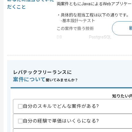
両案件ともにJavaによるWebアプリケ
だくこと
・具体的な担当工程は以下の通りです。
-基本設計～テスト
この案件で扱う技術
DB
PostgreSQL
フレームワーク
JSF , Struts , jQuery
アプリケーショ
GlassFish , Tomcat
ン サーバー
統合開発環境
Eclipse , NetBeans
レバテックフリーランスに
開発ツール
Redmine , GitHub
案件について
聞いてみませんか？
この案件のポイント
業界
人材･教育
知りたい
業務内容
追加開発
自分のスキルでどんな案件がある?
特徴
20代活躍中 , 30代活
自分の経験で単価はいくらになる?