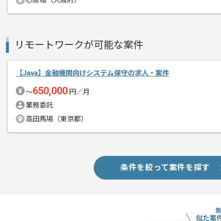
心斎橋（大阪府）
商談回数
1回
リモートワークが可能な案件
その他募集要項
募集人数
1人
作業開始日
2026/01/05
【Java】金融機関向けシステム保守の求人・案件
650,000
〜
円／月
業務委託
週5日常駐での作業を想定しております
エージェントからのコ
高田馬場（東京都）
メント
自社で企業様や大学向けのLMSのサイ
長期的に稼働している人材がいるように
これまでの経験を活かしてご活躍いただ
条件を絞って案件を探す
ぜひ一度、ご商談で雰囲気を掴んでいた
似た案