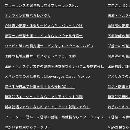
フリーランスの案件探しならフリーランスHub
プログラミン
オンライン診療ならレバクリ
医療・ヘルス
介護職の転職・派遣サービスならレバウェル介護
看護師の転職
保育士の転職支援サービスならレバウェル保育士
医療技師の転
リハビリ職の転職支援サービスならレバウェルリハビリ
栄養士の転職
医師の転職支援サービスならレバウェル医師
薬剤師の転職
医療・ヘルスケア業界の課題解決支援ならレバウェル株式会社
医療看護介護の
メキシコでのお仕事探しはLeverages Career Mexico
アメリカでのお仕事
留学生が日本で仕事を探すなら帰国GO.com
就活・転職支
新卒就活エージェントならキャリアチケット就職
新卒就活無料
新卒就活スカウトならキャリアチケット就職スカウト
若手ハイキャ
フリーター・既卒・未経験の就職・再就職ならハタラクティブ
未経験・若手
障がい者雇用ならワークリア
M&A支援な