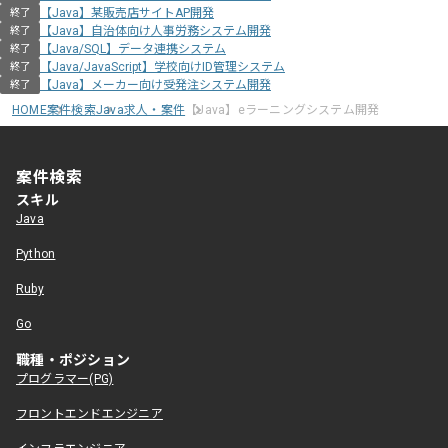
【Java】某販売店サイトAP開発
終了
【Java】自治体向け人事労務システム開発
終了
【Java/SQL】データ連携システム
終了
【Java/JavaScript】学校向けID管理システム
終了
【Java】メーカー向け受発注システム開発
終了
HOME
案件検索
Java求人・案件
【Java】eラーニングシステム開発
案件検索
スキル
Java
Python
Ruby
Go
職種・ポジション
プログラマー(PG)
フロントエンドエンジニア