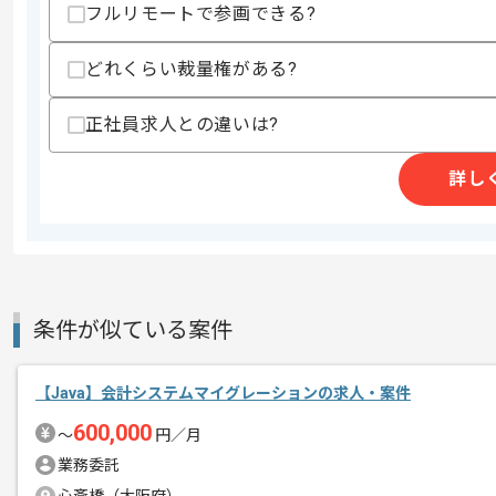
求めるスキル
フルリモートで参画できる?
スキル
・下記を使用した開発経験
-Java
どれくらい裁量権がある?
-JavaScript
-HTML
正社員求人との違いは?
-CSS
歓迎スキル
詳し
・下記を使用した開発経験
-PostgreSQLを用いた開発経験
-JavaEEを用いた開発経験
-jQuery
スキルに不安がある方へ
上記に似た経験やスキルをお持ちであれば申
条件が似ている案件
【Java】会計システムマイグレーションの求人・案件
精算条件
有
600,000
〜
円／月
精算・お支払い
精算基準時間
150時間〜180時間
業務委託
支払いサイト
15日