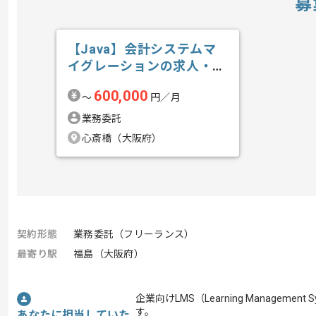
募
【Java】会計システムマ
イグレーションの求人・案
件
600,000
〜
円／月
業務委託
心斎橋（大阪府）
契約形態
業務委託（フリーランス）
最寄り駅
福島（大阪府）
企業向けLMS（Learning Manag
す。
あなたに担当していた