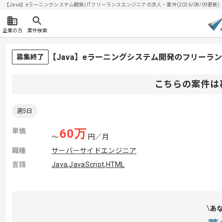
【Java】eラーニングシステム開発| ITフリーランスエンジニアの求人・案件(2026/08/09更新)
企業の方
案件検索
【Java】eラーニングシステム開発のフリーラ
募集終了
こちらの案件は
週5日
単価
60
万
〜
円／月
職種
サーバーサイドエンジニア
言語
Java
,
JavaScript
,
HTML
あ