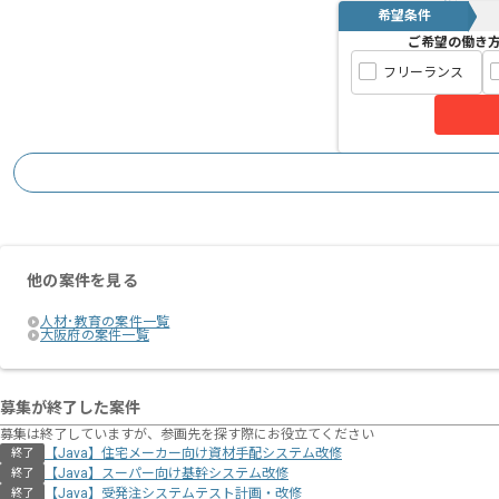
希望条件
ご希望の働き
フリーランス
他の案件を見る
人材･教育の案件一覧
大阪府の案件一覧
募集が終了した案件
募集は終了していますが、参画先を探す際にお役立てください
【Java】住宅メーカー向け資材⼿配システム改修
終了
【Java】スーパー向け基幹システム改修
終了
【Java】受発注システムテスト計画・改修
終了