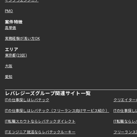
インフラエンジニア
PMO
案件特徴
高単価
実務経験が浅い方OK
エリア
東京都(23区)
大阪
愛知
レバレジーズグループ関連サイト一覧
ITの仕事探しはレバテック
クリエイター
ITの仕事探しはレバテック（フリーランス向けサービス紹介）
ITの仕事探
IT転職スカウトならレバテックダイレクト
IT転職なら
ITエンジニア就活ならレバテックルーキー
フリーランス