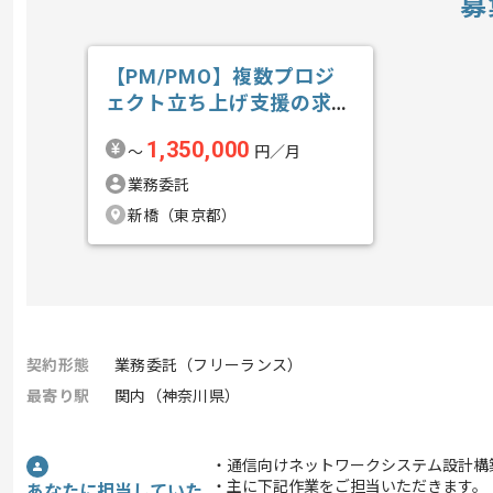
募
【PM/PMO】複数プロジ
ェクト立ち上げ支援の求
人・案件
1,350,000
〜
円／月
業務委託
新橋（東京都）
契約形態
業務委託（フリーランス）
最寄り駅
関内（神奈川県）
・通信向けネットワークシステム設計構
・主に下記作業をご担当いただきます。
あなたに担当していた