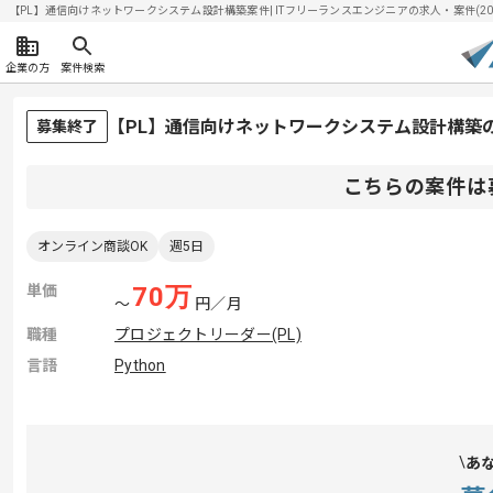
【PL】通信向けネットワークシステム設計構築案件| ITフリーランスエンジニアの求人・案件(2026
企業の方
案件検索
【PL】通信向けネットワークシステム設計構築
募集終了
こちらの案件は
オンライン商談OK
週5日
単価
70
万
〜
円／月
職種
プロジェクトリーダー(PL)
言語
Python
あ