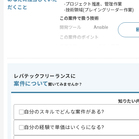
-プロジェクト推進、管理作業
だくこと
-技術領域(プレイングリーダー作業)
この案件で扱う技術
開発ツール
Ansible
この案件のポイント
業務内容
システム開発
特徴
20代活躍中 , 30代活躍
レバテックフリーランスに
求めるスキル
案件について
聞いてみませんか？
スキル
・ネットワークの要件定義と設計構築及び
・3名以上のチームで、サブリーダーまた
・大規模なエンタープライズまたはデー
知りたい
・下記に関する深い知見と実務経験
自分のスキルでどんな案件がある?
-TCP及びIP、ルーティングプロトコル(B
歓迎スキル
自分の経験で単価はいくらになる?
・クラウドサービスにおけるネットワーク設計
・ファイアウォールとロードバランサ及び