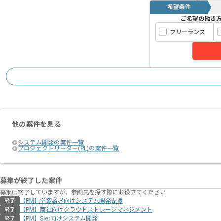
希望条件
ご希望の働き
フリーランス
他の案件を見る
システム開発の案件一覧
プロジェクトリーダー(PL)の案件一覧
募集が終了した案件
募集は終了していますが、参画先を探す際にお役立てください
【PM】塗装業界向けシステム開発支援
終了
【PM】商社向けクラウドストレージマネジメント
終了
【PM】SIer向けシステム開発
終了