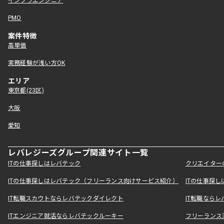
インフラエンジニア
PMO
案件特徴
高単価
実務経験が浅い方OK
エリア
東京都(23区)
大阪
愛知
レバレジーズグループ関連サイト一覧
ITの仕事探しはレバテック
クリエイター
ITの仕事探しはレバテック（フリーランス向けサービス紹介）
ITの仕事探
IT転職スカウトならレバテックダイレクト
IT転職なら
ITエンジニア就活ならレバテックルーキー
フリーランス