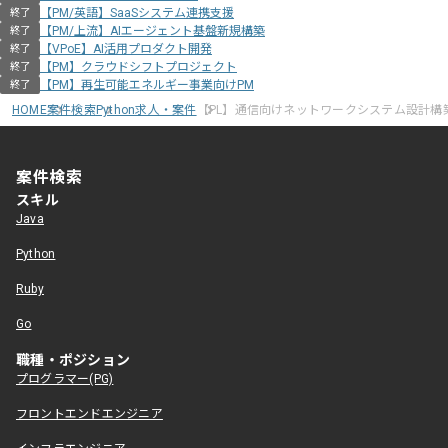
【PM/英語】SaaSシステム連携支援
終了
【PM/上流】AIエージェント基盤新規構築
終了
【VPoE】AI活用プロダクト開発
終了
【PM】クラウドシフトプロジェクト
終了
【PM】再生可能エネルギー事業向けPM
終了
HOME
案件検索
Python求人・案件
【PL】通信向けネットワークシステム設計構
案件検索
スキル
Java
Python
Ruby
Go
職種・ポジション
プログラマー(PG)
フロントエンドエンジニア