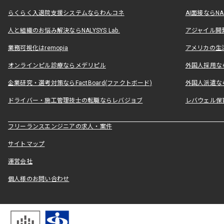
らくらく入退院支援システムならわんコネ
AI面接ならNAL
人と組織のお悩み解決ならNALYSYS Lab.
アジャイル開発なら
業務可視化はremopia
アメリカの生活
オンラインピル診療ならメデリピル
外国人採用ならLe
企業研究・選考対策ならFactBoard(ファクトボード)
外国人派遣なら
ドライバー・施工管理技士の転職ならレバジョブ
レバウェル保
フリーランスエンジニアの求人・案件
サイトマップ
運営会社
個人様のお問い合わせ