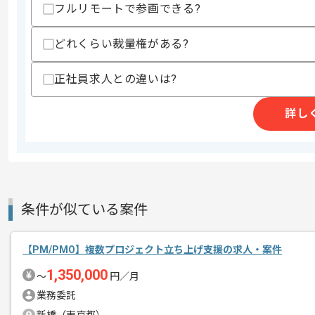
・PythonとAnsibleなどのツールを
フルリモートで参画できる?
・下記、 関連資格相当の知見
-PMP、プロジェクトマネージャ試験
どれくらい裁量権がある?
-ネットワークスペシャリスト、CCNP
-Enterprise、CCIE
正社員求人との違いは?
スキルに不安がある方へ
上記に似た経験やスキルをお持ちであれば申
詳し
精算条件
有
精算・お支払い
精算基準時間
140時間〜180時間
支払いサイト
15日
条件が似ている案件
【PM/PMO】複数プロジェクト立ち上げ支援の求人・案件
商談回数
2回
1,350,000
〜
円／月
その他募集要項
募集人数
1人
業務委託
作業開始日
2025/10/31