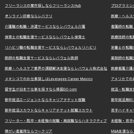
フリーランスの案件探しならフリーランスHub
プログラミン
オンライン診療ならレバクリ
医療・ヘルス
介護職の転職・派遣サービスならレバウェル介護
看護師の転職
保育士の転職支援サービスならレバウェル保育士
医療技師の転
リハビリ職の転職支援サービスならレバウェルリハビリ
栄養士の転職
医師の転職支援サービスならレバウェル医師
薬剤師の転職
医療・ヘルスケア業界の課題解決支援ならレバウェル株式会社
医療看護介護の
メキシコでのお仕事探しはLeverages Career Mexico
アメリカでのお仕事
留学生が日本で仕事を探すなら帰国GO.com
就活・転職支
新卒就活エージェントならキャリアチケット就職
新卒就活無料
新卒就活スカウトならキャリアチケット就職スカウト
若手ハイキャ
フリーター・既卒・未経験の就職・再就職ならハタラクティブ
未経験・若手
障がい者雇用ならワークリア
M&A支援な