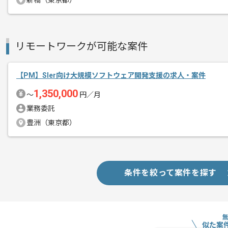
新橋（東京都）
PLの経験を活かすことができます。
リモートワークが可能な案件
エージェントからのコ
複数案件を保有している企業ですので、
メント
ご経験と実績に応じて別案件のご提案も
【PM】Sler向け大規模ソフトウェア開発支援の求人・案件
新しいアイディアや技術を積極的に導入
1,350,000
経験豊富なメンバーと成長が出来る環境
〜
円／月
スキルアップされたい方、長期的に参画
業務委託
豊洲（東京都）
条件を絞って案件を探す
似た案