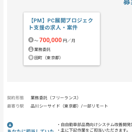
募
【PM】PC展開プロジェク
ト支援の求人・案件
700,000
〜
円／月
業務委託
田町（東京都）
契約形態
業務委託（フリーランス）
最寄り駅
品川シーサイド（東京都）/一部リモート
・自自動車部品商向けシステム改善開発
・主に下記作業をご担当いただきます。
あなたに担当していた