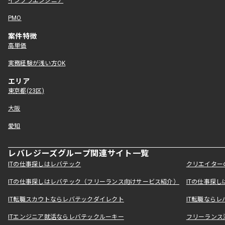
インフラエンジニア
PMO
案件特徴
高単価
実務経験が浅い方OK
エリア
東京都(23区)
大阪
愛知
レバレジーズグループ関連サイト一覧
ITの仕事探しはレバテック
クリエイター
ITの仕事探しはレバテック（フリーランス向けサービス紹介）
ITの仕事探
IT転職スカウトならレバテックダイレクト
IT転職なら
ITエンジニア就活ならレバテックルーキー
フリーランス