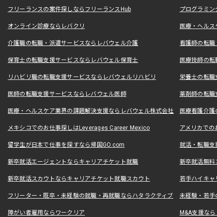
フリーランスの案件探しならフリーランスHub
プログラミン
オンライン診療ならレバクリ
医療・ヘルス
介護職の転職・派遣サービスならレバウェル介護
看護師の転職
保育士の転職支援サービスならレバウェル保育士
医療技師の転
リハビリ職の転職支援サービスならレバウェルリハビリ
栄養士の転職
医師の転職支援サービスならレバウェル医師
薬剤師の転職
医療・ヘルスケア業界の課題解決支援ならレバウェル株式会社
医療看護介護の
メキシコでのお仕事探しはLeverages Career Mexico
アメリカでのお仕事
留学生が日本で仕事を探すなら帰国GO.com
就活・転職支
新卒就活エージェントならキャリアチケット就職
新卒就活無料
新卒就活スカウトならキャリアチケット就職スカウト
若手ハイキャ
フリーター・既卒・未経験の就職・再就職ならハタラクティブ
未経験・若手
障がい者雇用ならワークリア
M&A支援な