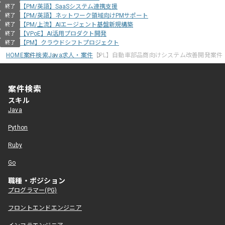
【PM/英語】SaaSシステム連携支援
終了
【PM/英語】ネットワーク領域向けPMサポート
終了
【PM/上流】AIエージェント基盤新規構築
終了
【VPoE】AI活用プロダクト開発
終了
【PM】クラウドシフトプロジェクト
終了
HOME
案件検索
Java求人・案件
【PL】自動車部品商向けシステム改善開発案件
案件検索
スキル
Java
Python
Ruby
Go
職種・ポジション
プログラマー(PG)
フロントエンドエンジニア