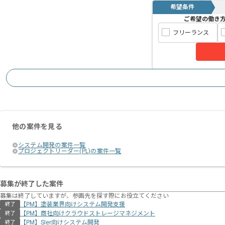
希望条件
ご希望の働き
フリーランス
他の案件を見る
システム開発の案件一覧
プロジェクトリーダー(PL)の案件一覧
募集が終了した案件
募集は終了していますが、参画先を探す際にお役立てください
【PM】塗装業界向けシステム開発支援
終了
【PM】商社向けクラウドストレージマネジメント
終了
【PM】SIer向けシステム開発
終了