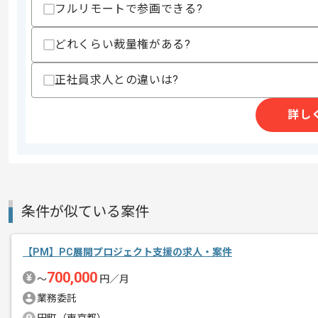
・要件定義及び技術選定経験
フルリモートで参画できる?
歓迎スキル
どれくらい裁量権がある?
・TypescriptもしくはAngularのフ
スキルに不安がある方へ
正社員求人との違いは?
上記に似た経験やスキルをお持ちであれば申
詳し
精算条件
有
精算・お支払い
精算基準時間
140時間〜180時間
支払いサイト
15日
条件が似ている案件
【PM】PC展開プロジェクト支援の求人・案件
商談回数
2回
その他募集要項
700,000
募集人数
1人
〜
円／月
業務委託
作業開始日
2026/01/05