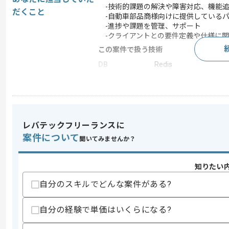
-技術的課題の解決や障害対応、機能
だくこと
-自動車部品商様向けに提供しているパ
-進捗や課題を管理、サポート
-クライアントとの要件定義や仕様に関
この案件で扱う技術
DB
Redis
フレームワーク
JUnit , Spring Boot
クラウド
Google Cloud Platform
この案件のポイント
レバテックフリーランスに
業務内容
システム開発
案件について
聞いてみませんか？
特徴
参画実績あり
知りたい
求めるスキル
自分のスキルでどんな案件がある?
スキル
・PLとしてチームを牽引し、顧客への
・Java経験(5年以上)
自分の経験で単価はいくらになる?
・保守開発経験
・パフォーマンス改善経験