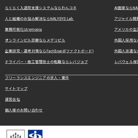
らくらく入退院支援システムならわんコネ
AI面接ならNAL
人と組織のお悩み解決ならNALYSYS Lab.
アジャイル開発なら
業務可視化はremopia
アメリカの生活
オンラインピル診療ならメデリピル
外国人採用ならLe
企業研究・選考対策ならFactBoard(ファクトボード)
外国人派遣なら
ドライバー・施工管理技士の転職ならレバジョブ
レバウェル保
フリーランスエンジニアの求人・案件
サイトマップ
運営会社
個人様のお問い合わせ