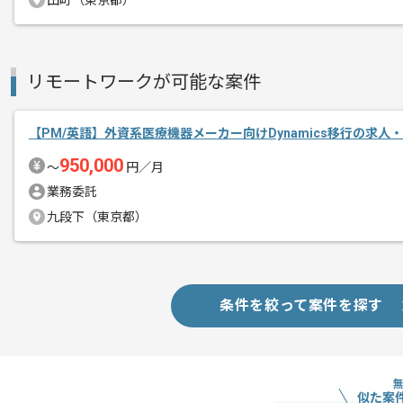
田町（東京都）
レバテックでの実績がある企業の案件で
エージェントからのコ
リモートワークが可能な案件
メント
PLの経験を活かすことができます。
複数案件を保有している企業ですので、
【PM/英語】外資系医療機器メーカー向けDynamics移行の求人
ご経験と実績に応じて別案件のご提案も
950,000
〜
円／月
新しいアイディアや技術を積極的に導入
業務委託
経験豊富なメンバーと成長が出来る環境
九段下（東京都）
スキルアップされたい方、長期的に参画
基本的には一部リモート作業を見込んで
条件を絞って案件を探す
似た案