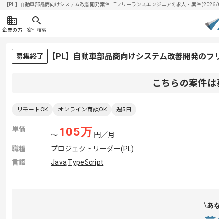
【PL】自動車部品商向けシステム改善開発案件| ITフリーランスエンジニアの求人・案件(2026/08
企業の方
案件検索
【PL】自動車部品商向けシステム改善開発のフ
募集終了
こちらの案件は
リモートOK
オンライン商談OK
週5日
単価
105
万
〜
円／月
職種
プロジェクトリーダー(PL)
言語
Java
,
TypeScript
あ