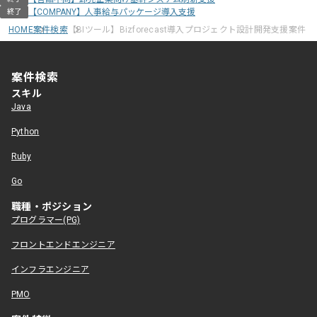
【COMPANY】人事給与パッケージ導入支援
終了
HOME
案件検索
【BIツール】Bizforecast導入プロジェクト設計開発支援案件
案件検索
スキル
Java
Python
Ruby
Go
職種・ポジション
プログラマー(PG)
フロントエンドエンジニア
インフラエンジニア
PMO