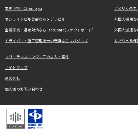
業務可視化はremopia
アメリカの生活
オンラインピル診療ならメデリピル
外国人採用ならLe
企業研究・選考対策ならFactBoard(ファクトボード)
外国人派遣なら
ドライバー・施工管理技士の転職ならレバジョブ
レバウェル保
フリーランスエンジニアの求人・案件
サイトマップ
運営会社
個人様のお問い合わせ