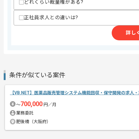
その他募集要項
どれくらい裁量権がある?
募集人数
2人
作業開始日
2026/02/02
正社員求人との違いは?
詳し
リモートワーク：週4日～5日ほどリモ
エージェントからのコ
※リモート頻度は習熟度や状況に応じて
メント
条件が似ている案件
【VB.NET】医薬品販売管理システム機能回収・保守開発の求人・
700,000
〜
円／月
業務委託
肥後橋（大阪府）