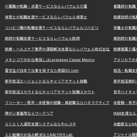
介護職の転職・派遣サービスならレバウェル介護
看護師の転職
保育士の転職支援サービスならレバウェル保育士
医療技師の転
リハビリ職の転職支援サービスならレバウェルリハビリ
栄養士の転職
医師の転職支援サービスならレバウェル医師
薬剤師の転職
医療・ヘルスケア業界の課題解決支援ならレバウェル株式会社
医療看護介護の
メキシコでのお仕事探しはLeverages Career Mexico
アメリカでのお仕事
留学生が日本で仕事を探すなら帰国GO.com
就活・転職支
新卒就活エージェントならキャリアチケット就職
新卒就活無料
新卒就活スカウトならキャリアチケット就職スカウト
若手ハイキャ
フリーター・既卒・未経験の就職・再就職ならハタラクティブ
未経験・若手
障がい者雇用ならワークリア
M&A支援な
らくらく入退院支援システムならわんコネ
AI面接ならNAL
人と組織のお悩み解決ならNALYSYS Lab.
アジャイル開発なら