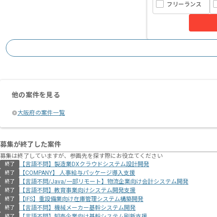
フリーランス
他の案件を見る
大阪府の案件一覧
募集が終了した案件
募集は終了していますが、参画先を探す際にお役立てください
【言語不問】製造業DXクラウドシステム設計開発
終了
【COMPANY】 人事給与パッケージ導入支援
終了
【言語不問/Java/一部リモート】物流企業向け会計システム開発
終了
【言語不問】教育事業向けシステム開発支援
終了
【IFS】重設備業向け在庫管理システム構築開発
終了
【言語不問】機械メーカー基幹システム開発
終了
【言語不問】卸売企業向け基幹システム刷新支援
終了