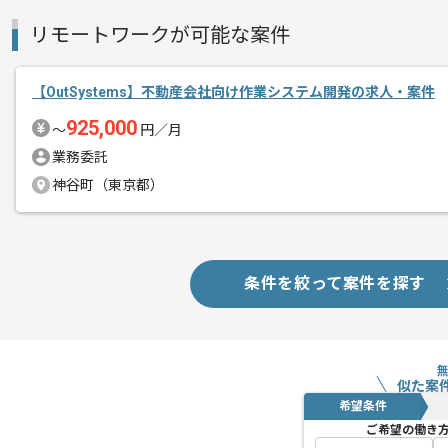
リモートワークが可能な案件
【OutSystems】不動産会社向け作業システム開発の求人・案件
925,000
〜
円／月
業務委託
神谷町（東京都）
条件を絞って案件を探す
似た案
希望条件
ご希望の働き