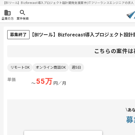
【BIツール】Bizforecast導入プロジェクト設計開発支援案件| ITフリーランスエンジニアの求人・案
企業の方
案件検索
【BIツール】Bizforecast導入プロジェク
募集終了
こちらの案件は
リモートOK
オンライン商談OK
週5日
単価
55
万
〜
円／月
あ
募