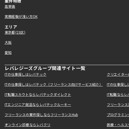
案件特徴
高単価
実務経験が浅い方OK
エリア
東京都(23区)
大阪
愛知
レバレジーズグループ関連サイト一覧
ITの仕事探しはレバテック
クリエイター
ITの仕事探しはレバテック（フリーランス向けサービス紹介）
ITの仕事探
IT転職スカウトならレバテックダイレクト
IT転職なら
ITエンジニア就活ならレバテックルーキー
フリーランス
フリーランスの案件探しならフリーランスHub
プログラミン
オンライン診療ならレバクリ
医療・ヘルス