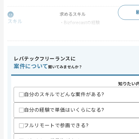
求めるスキル
スキル
・Bizforecastの経験
歓迎スキル
・要件定義や基本設計のフェーズ経験
スキルに不安がある方へ
レバテックフリーランスに
上記に似た経験やスキルをお持ちであれば申
案件について
聞いてみませんか？
知りたい
精算条件
有
精算・お支払い
自分のスキルでどんな案件がある?
精算基準時間
160時間〜180時間
支払いサイト
15日
自分の経験で単価はいくらになる?
フルリモートで参画できる?
商談回数
1回